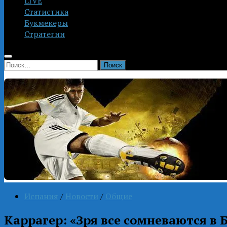
LIVE
Статистика
Букмекеры
Стратегии
Найти:
Испания
/
Новости
/
Общие
Каррагер: «Зря все сомневаются в 