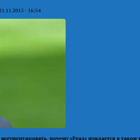
21.11.2015 - 16:54
гументировать, почему «Реал» нуждается в таком т