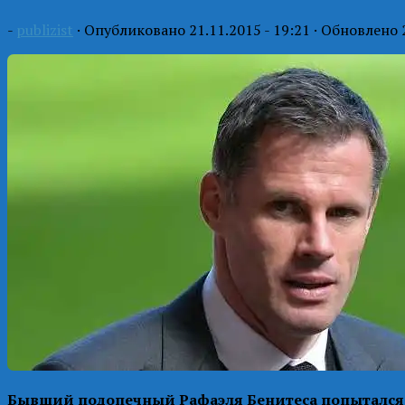
-
publizist
· Опубликовано
21.11.2015 - 19:21
· Обновлено
Бывший подопечный Рафаэля Бенитеса попытался ар