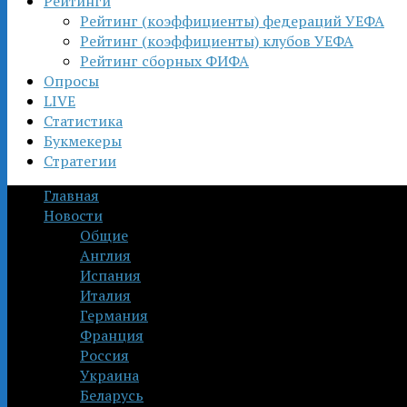
Рейтинги
Рейтинг (коэффициенты) федераций УЕФА
Рейтинг (коэффициенты) клубов УЕФА
Рейтинг сборных ФИФА
Опросы
LIVE
Статистика
Букмекеры
Стратегии
Главная
Новости
Общие
Англия
Испания
Италия
Германия
Франция
Россия
Украина
Беларусь