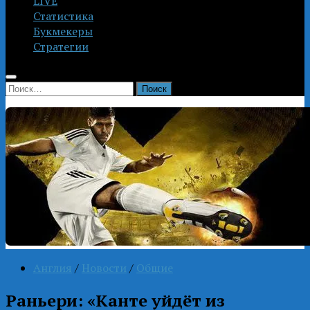
LIVE
Статистика
Букмекеры
Стратегии
Найти:
Англия
/
Новости
/
Общие
Раньери: «Канте уйдёт из