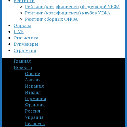
Рейтинги
Рейтинг (коэффициенты) федераций УЕФА
Рейтинг (коэффициенты) клубов УЕФА
Рейтинг сборных ФИФА
Опросы
LIVE
Статистика
Букмекеры
Стратегии
Главная
Новости
Общие
Англия
Испания
Италия
Германия
Франция
Россия
Украина
Беларусь