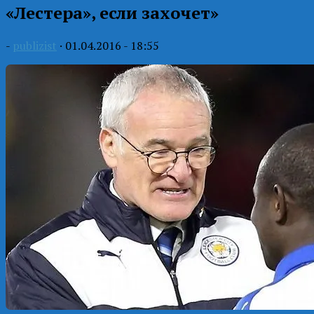
«Лестера», если захочет»
-
publizist
·
01.04.2016 - 18:55