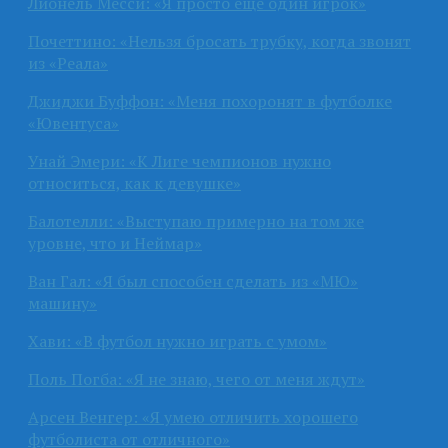
Лионель Месси: «Я просто ещё один игрок»
Почеттино: «Нельзя бросать трубку, когда звонят
из «Реала»
Джиджи Буффон: «Меня похоронят в футболке
«Ювентуса»
Унай Эмери: «К Лиге чемпионов нужно
относиться, как к девушке»
Балотелли: «Выступаю примерно на том же
уровне, что и Неймар»
Ван Гал: «Я был способен сделать из «МЮ»
машину»
Хави: «В футбол нужно играть с умом»
Поль Погба: «Я не знаю, чего от меня ждут»
Арсен Венгер: «Я умею отличить хорошего
футболиста от отличного»