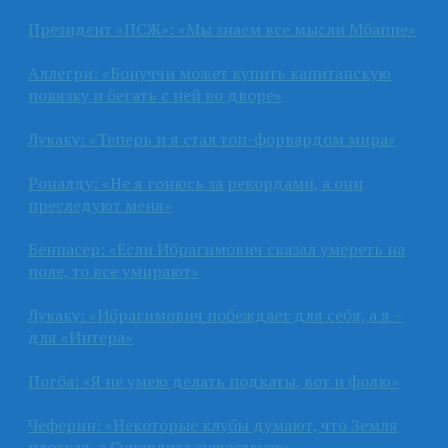
Президент «ПСЖ»: «Мы знаем все мысли Мбаппе»
Аллегри: «Бонуччи может купить капитанскую
повязку и бегать с ней во дворе»
Лукаку: «Теперь и я стал топ-форвардом мира»
Роналду: «Не я гонюсь за рекордами, а они
преследуют меня»
Беннасер: «Если Ибрагимович сказал умереть на
поле, то все умирают»
Лукаку: «Ибрагимович побеждает для себя, а я –
для «Интера»
Погба: «Я не умею делать подкаты, вот и фолю»
Чеферин: «Некоторые клубы думают, что Земля
плоская, а Суперлига существует»