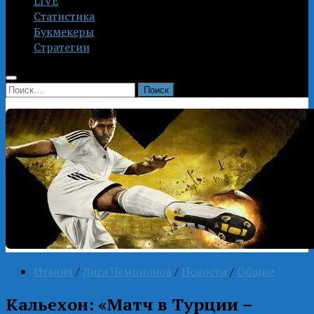
LIVE
Статистика
Букмекеры
Стратегии
Найти:
Италия
/
Лига Чемпионов
/
Новости
/
Общие
Кальехон: «Матч в Турции –