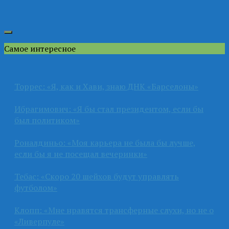
Самое интересное
Торрес: «Я, как и Хави, знаю ДНК «Барселоны»
Ибрагимович: «Я бы стал президентом, если бы
был политиком»
Роналдиньо: «Моя карьера не была бы лучше,
если бы я не посещал вечеринки»
Тебас: «Скоро 20 шейхов будут управлять
футболом»
Клопп: «Мне нравятся трансферные слухи, но не о
«Ливерпуле»