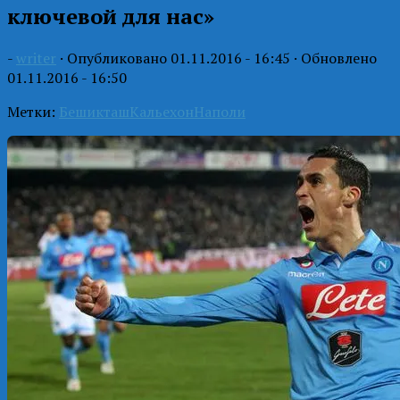
ключевой для нас»
-
writer
· Опубликовано
01.11.2016 - 16:45
· Обновлено
01.11.2016 - 16:50
Метки:
Бешикташ
Кальехон
Наполи