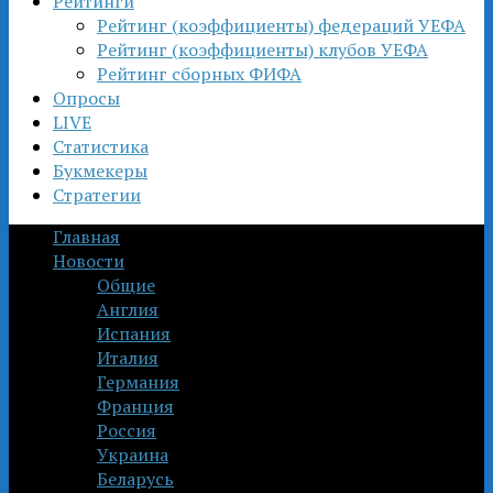
Рейтинги
Рейтинг (коэффициенты) федераций УЕФА
Рейтинг (коэффициенты) клубов УЕФА
Рейтинг сборных ФИФА
Опросы
LIVE
Статистика
Букмекеры
Стратегии
Главная
Новости
Общие
Англия
Испания
Италия
Германия
Франция
Россия
Украина
Беларусь