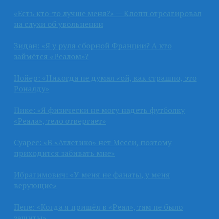
«Есть кто-то лучше меня?» — Клопп отреагировал
на слухи об увольнении
Зидан: «Я у руля сборной Франции? А кто
займётся «Реалом»?
Нойер: «Никогда не думал «ой, как страшно, это
Роналду»
Пике: «Я физически не могу надеть футболку
«Реала», тело отвергает»
Суарес: «В «Атлетико» нет Месси, поэтому
приходится забивать мне»
Ибрагимович: «У меня не фанаты, у меня
верующие»
Пепе: «Когда я пришёл в «Реал», там не было
защиты»