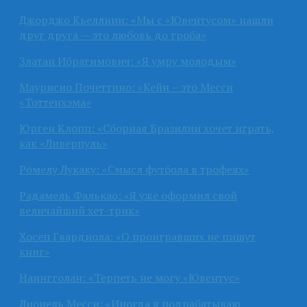
Джорджо Кьеллини: «Мы с «Ювентусом» нашли
друг друга — это любовь до гроба»
Златан Ибрагимович: «Я умру молодым»
Маурисио Почеттино: «Кейн – это Месси
«Тоттенхэма»
Юрген Клопп: «Сборная Бразилии хочет играть,
как «Ливерпуль»
Ромелу Лукаку: «Смысл футбола в трофеях»
Радамель Фалькао: «Я уже оформил свой
величайший хет-трик»
Хосеп Гвардиола: «О проигравших не пишут
книг»
Наингголан: «Терпеть не могу «Ювентус»
Лионель Месси: «Иногда я подрабатываю