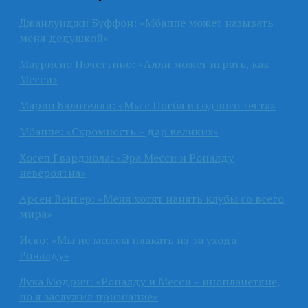
Джанлуиджи Буффон: «Мбаппе может называть
меня дедушкой»
Маурисио Почеттино: «Алли может играть, как
Месси»
Марио Балотелли: «Мы с Погба из одного теста»
Мбаппе: «Скромность – дар великих»
Хосеп Гвардиола: «Эра Месси и Роналду
невероятна»
Арсен Венгер: «Меня хотят нанять клубы со всего
мира»
Иско: «Мы не можем плакать из-за ухода
Роналду»
Лука Модрич: «Роналду и Месси – инопланетяне,
но я заслужил признание»