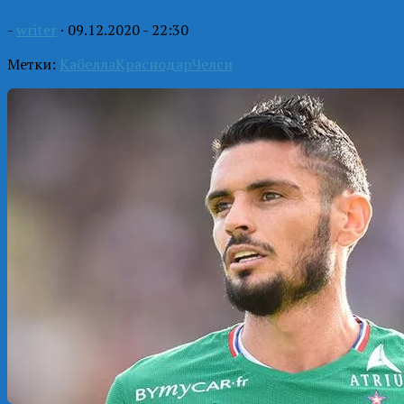
-
writer
·
09.12.2020 - 22:30
Метки:
Кабелла
Краснодар
Челси