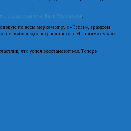
 1:1 в шестом туре Лиги Чемпионов
.
оповую по всем меркам игру с «Челси», грандом
с какой-либо недонастроенностью. Мы внимательно
частлив, что успел восстановиться. Теперь