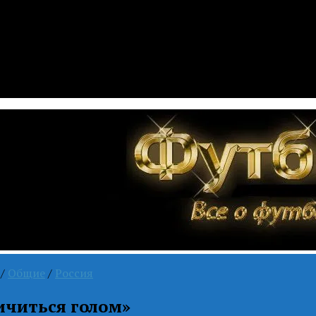
/
Общие
/
Россия
личиться голом»