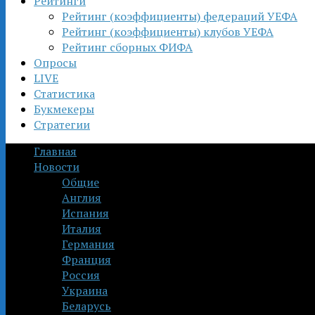
Рейтинги
Рейтинг (коэффициенты) федераций УЕФА
Рейтинг (коэффициенты) клубов УЕФА
Рейтинг сборных ФИФА
Опросы
LIVE
Статистика
Букмекеры
Стратегии
Главная
Новости
Общие
Англия
Испания
Италия
Германия
Франция
Россия
Украина
Беларусь