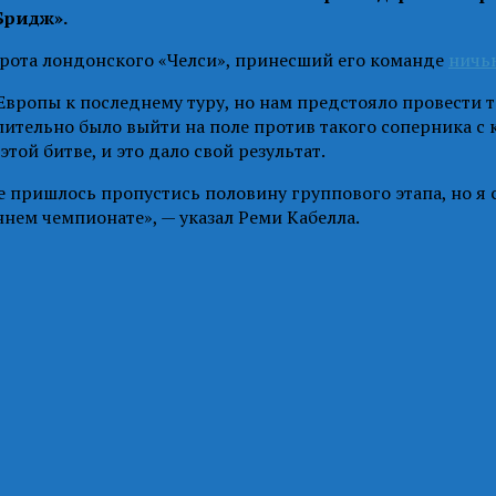
Бридж».
рота лондонского «Челси», принесший его команде
ничью
вропы к последнему туру, но нам предстояло провести т
олительно было выйти на поле против такого соперника 
той битве, и это дало свой результат.
е пришлось пропустись половину группового этапа, но я с
нем чемпионате», — указал Реми Кабелла.