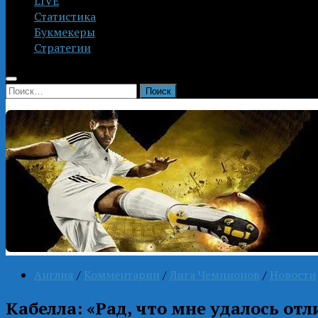
LIVE
Статистика
Букмекеры
Стратегии
Найти:
Англия
/
Комментарии
/
Лига Чемпионов
/
Новости
Кабелла: «Рад, что мне удалось от