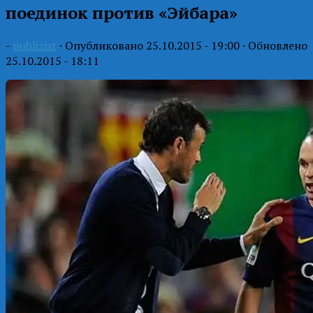
поединок против «Эйбара»
-
publizist
· Опубликовано
25.10.2015 - 19:00
· Обновлено
25.10.2015 - 18:11