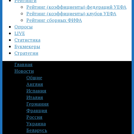
Рейтинги
Рейтинг (коэффициенты) федераций УЕФА
Рейтинг (коэффициенты) клубов УЕФА
Рейтинг сборных ФИФА
Опросы
LIVE
Статистика
Букмекеры
Стратегии
Главная
Новости
Общие
Англия
Испания
Италия
Германия
Франция
Россия
Украина
Беларусь