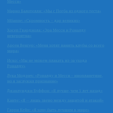
Месси»
Марио Балотелли: «Мы с Погба из одного теста»
Мбаппе: «Скромность – дар великих»
Хосеп Гвардиола: «Эра Месси и Роналду
невероятна»
Арсен Венгер: «Меня хотят нанять клубы со всего
мира»
Иско: «Мы не можем плакать из-за ухода
Роналду»
Лука Модрич: «Роналду и Месси – инопланетяне,
но я заслужил признание»
Джанлуиджи Буффон: «Я лучше, чем 5 лет назад»
Канте: «Я — лишь звено между защитой и атакой»
Гарри Кейн: «Я хочу быть лучшим в мире»