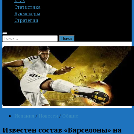
LIVE
Статистика
Букмекеры
Стратегии
Найти:
Испания
/
Новости
/
Общие
Известен состав «Барселоны» на