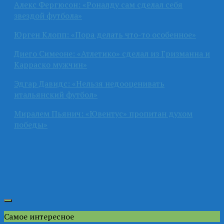
Алекс Фергюсон: «Роналду сам сделал себя
звездой футбола»
Юрген Клопп: «Пора делать что-то особенное»
Диего Симеоне: «Атлетико» сделал из Гризманна и
Карраско мужчин»
Эдгар Давидс: «Нельзя недооценивать
итальянский футбол»
Миралем Пьянич: «Ювентус» пропитан духом
победы»
Самое интересное