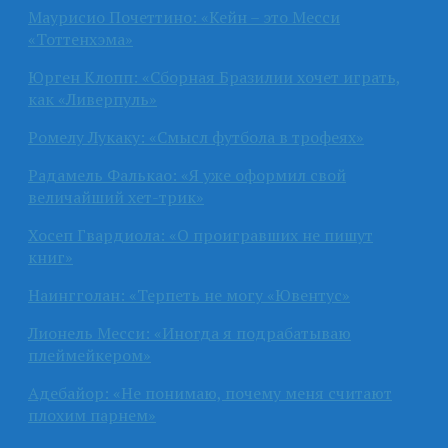
Маурисио Почеттино: «Кейн – это Месси
«Тоттенхэма»
Юрген Клопп: «Сборная Бразилии хочет играть,
как «Ливерпуль»
Ромелу Лукаку: «Смысл футбола в трофеях»
Радамель Фалькао: «Я уже оформил свой
величайший хет-трик»
Хосеп Гвардиола: «О проигравших не пишут
книг»
Наингголан: «Терпеть не могу «Ювентус»
Лионель Месси: «Иногда я подрабатываю
плеймейкером»
Адебайор: «Не понимаю, почему меня считают
плохим парнем»