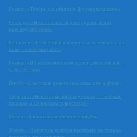
Лукаку: «Теперь и я стал топ-форвардом мира»
Роналду: «Не я гонюсь за рекордами, а они
преследуют меня»
Беннасер: «Если Ибрагимович сказал умереть на
поле, то все умирают»
Лукаку: «Ибрагимович побеждает для себя, а я –
для «Интера»
Погба: «Я не умею делать подкаты, вот и фолю»
Чеферин: «Некоторые клубы думают, что Земля
плоская, а Суперлига существует»
Месси: «Я капитан особенного клуба»
Тухель: «Новичков должен выбирать не только
дирижёр, но и оркестр»