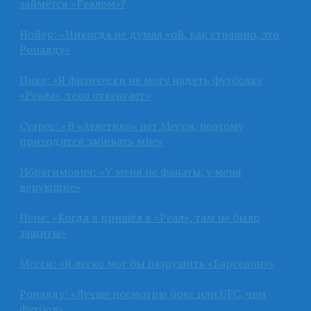
займётся «Реалом»?
Нойер: «Никогда не думал «ой, как страшно, это
Роналду»
Пике: «Я физически не могу надеть футболку
«Реала», тело отвергает»
Суарес: «В «Атлетико» нет Месси, поэтому
приходится забивать мне»
Ибрагимович: «У меня не фанаты, у меня
верующие»
Пепе: «Когда я пришёл в «Реал», там не было
защиты»
Месси: «Я легко мог бы разрушить «Барселону»
Роналду: «Лучше посмотрю бокс или UFC, чем
футбол»