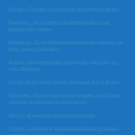
Лукаку: «Теперь и я стал топ-форвардом мира»
Роналду: «Не я гонюсь за рекордами, а они
преследуют меня»
Беннасер: «Если Ибрагимович сказал умереть на
поле, то все умирают»
Лукаку: «Ибрагимович побеждает для себя, а я –
для «Интера»
Погба: «Я не умею делать подкаты, вот и фолю»
Чеферин: «Некоторые клубы думают, что Земля
плоская, а Суперлига существует»
Месси: «Я капитан особенного клуба»
Тухель: «Новичков должен выбирать не только
дирижёр, но и оркестр»