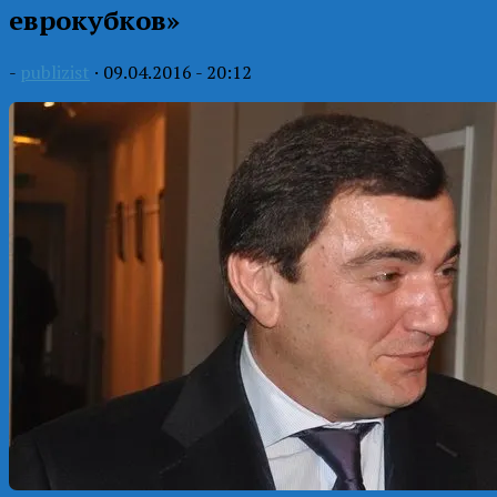
еврокубков»
-
publizist
·
09.04.2016 - 20:12