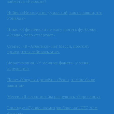
займётся «Реалом»?
Нойер: «Никогда не думал «ой, как страшно, это
Роналду»
Пике: «Я физически не могу надеть футболку
«Реала», тело отвергает»
Суарес: «В «Атлетико» нет Месси, поэтому
приходится забивать мне»
Ибрагимович: «У меня не фанаты, у меня
верующие»
Пепе: «Когда я пришёл в «Реал», там не было
защиты»
Месси: «Я легко мог бы разрушить «Барселону»
Роналду: «Лучше посмотрю бокс или UFC, чем
футбол»