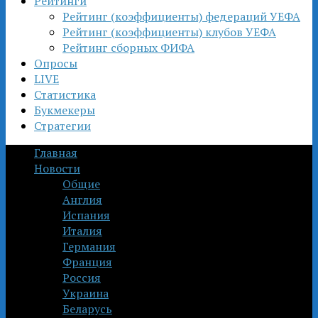
Рейтинги
Рейтинг (коэффициенты) федераций УЕФА
Рейтинг (коэффициенты) клубов УЕФА
Рейтинг сборных ФИФА
Опросы
LIVE
Статистика
Букмекеры
Стратегии
Главная
Новости
Общие
Англия
Испания
Италия
Германия
Франция
Россия
Украина
Беларусь