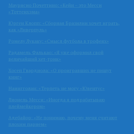
Маурисио Почеттино: «Кейн – это Месси
«Тоттенхэма»
Юрген Клопп: «Сборная Бразилии хочет играть,
как «Ливерпуль»
Ромелу Лукаку: «Смысл футбола в трофеях»
Радамель Фалькао: «Я уже оформил свой
величайший хет-трик»
Хосеп Гвардиола: «О проигравших не пишут
книг»
Наингголан: «Терпеть не могу «Ювентус»
Лионель Месси: «Иногда я подрабатываю
плеймейкером»
Адебайор: «Не понимаю, почему меня считают
плохим парнем»