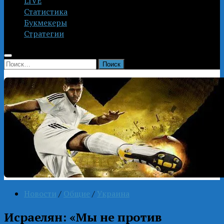
LIVE
Статистика
Букмекеры
Стратегии
Найти:
Новости
/
Общие
/
Украина
Исраелян: «Мы не против