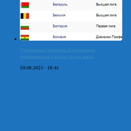
Турнирные таблицы футбольных
чемпионатов разных стран мира
30.08.2021 - 18:41