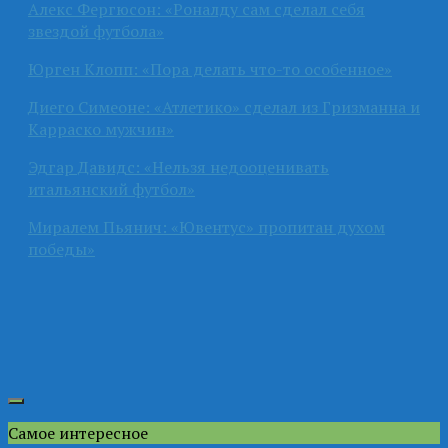
Алекс Фергюсон: «Роналду сам сделал себя
звездой футбола»
Юрген Клопп: «Пора делать что-то особенное»
Диего Симеоне: «Атлетико» сделал из Гризманна и
Карраско мужчин»
Эдгар Давидс: «Нельзя недооценивать
итальянский футбол»
Миралем Пьянич: «Ювентус» пропитан духом
победы»
Самое интересное