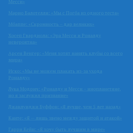
Месси»
Марио Балотелли: «Мы с Погба из одного теста»
Мбаппе: «Скромность – дар великих»
Хосеп Гвардиола: «Эра Месси и Роналду
невероятна»
Арсен Венгер: «Меня хотят нанять клубы со всего
мира»
Иско: «Мы не можем плакать из-за ухода
Роналду»
Лука Модрич: «Роналду и Месси – инопланетяне,
но я заслужил признание»
Джанлуиджи Буффон: «Я лучше, чем 5 лет назад»
Канте: «Я — лишь звено между защитой и атакой»
Гарри Кейн: «Я хочу быть лучшим в мире»