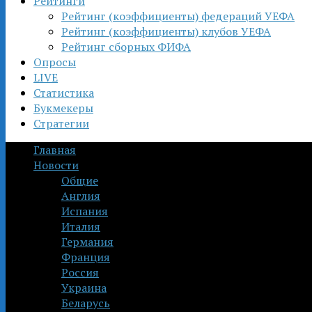
Рейтинги
Рейтинг (коэффициенты) федераций УЕФА
Рейтинг (коэффициенты) клубов УЕФА
Рейтинг сборных ФИФА
Опросы
LIVE
Статистика
Букмекеры
Стратегии
Главная
Новости
Общие
Англия
Испания
Италия
Германия
Франция
Россия
Украина
Беларусь