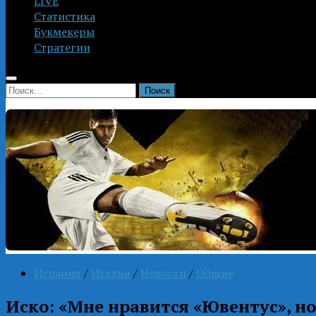
LIVE
Статистика
Букмекеры
Стратегии
Найти:
Испания
/
Италия
/
Новости
/
Общие
Иско: «Мне нравится «Ювентус», но 