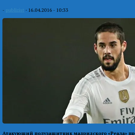
-
publizist
·
16.04.2016 - 10:33
Атакующий полузащитник мадридского «Реала» про