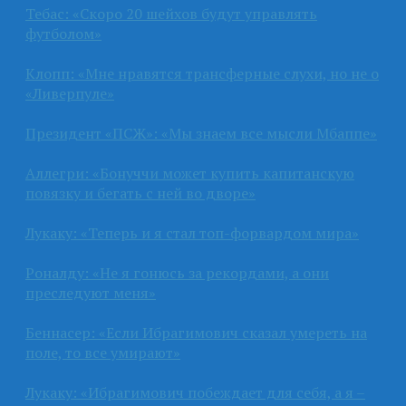
Тебас: «Скоро 20 шейхов будут управлять
футболом»
Клопп: «Мне нравятся трансферные слухи, но не о
«Ливерпуле»
Президент «ПСЖ»: «Мы знаем все мысли Мбаппе»
Аллегри: «Бонуччи может купить капитанскую
повязку и бегать с ней во дворе»
Лукаку: «Теперь и я стал топ-форвардом мира»
Роналду: «Не я гонюсь за рекордами, а они
преследуют меня»
Беннасер: «Если Ибрагимович сказал умереть на
поле, то все умирают»
Лукаку: «Ибрагимович побеждает для себя, а я –