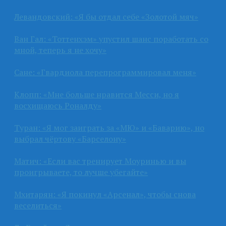
Левандовский: «Я бы отдал себе «Золотой мяч»
Ван Гал: «Тоттенхэм» упустил шанс поработать со
мной, теперь я не хочу»
Сане: «Гвардиола перепрограммировал меня»
Клопп: «Мне больше нравится Месси, но я
восхищаюсь Роналду»
Туран: «Я мог заиграть за «МЮ» и «Баварию», но
выбрал чёртову «Барселону»
Матич: «Если вас тренирует Моуринью и вы
проигрываете, то лучше убегайте»
Мхитарян: «Я покинул «Арсенал», чтобы снова
веселиться»