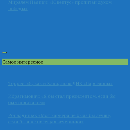
Миралем Пьянич: «Ювентус» пропитан духом
победы»
Самое интересное
Торрес: «Я, как и Хави, знаю ДНК «Барселоны»
Ибрагимович: «Я бы стал президентом, если бы
был политиком»
Роналдиньо: «Моя карьера не была бы лучше,
если бы я не посещал вечеринки»