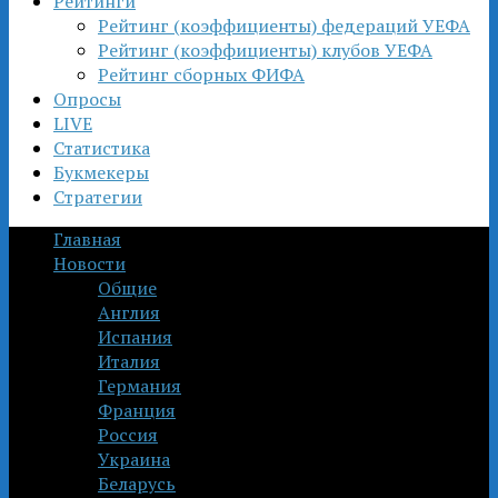
Рейтинги
Рейтинг (коэффициенты) федераций УЕФА
Рейтинг (коэффициенты) клубов УЕФА
Рейтинг сборных ФИФА
Опросы
LIVE
Статистика
Букмекеры
Стратегии
Главная
Новости
Общие
Англия
Испания
Италия
Германия
Франция
Россия
Украина
Беларусь