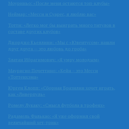
Моуриньо: «После меня остаются топ-клубы»
Неймар: «Месси и Суарес, я люблю вас»
Тотти: «Легко мог бы выиграть много титулов в
составе других клубов»
Джорджо Кьеллини: «Мы с «Ювентусом» нашли
друг друга — это любовь до гроба»
Златан Ибрагимович: «Я умру молодым»
Маурисио Почеттино: «Кейн – это Месси
«Тоттенхэма»
Юрген Клопп: «Сборная Бразилии хочет играть,
как «Ливерпуль»
Ромелу Лукаку: «Смысл футбола в трофеях»
Радамель Фалькао: «Я уже оформил свой
величайший хет-трик»