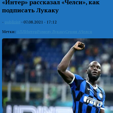
«Интер» рассказал «Челси», как
подписать Лукаку
-
publizist
·
07.08.2021 - 17:12
Метки:
АПЛ
Интер
Ромелу Лукаку
Серия А
Челси