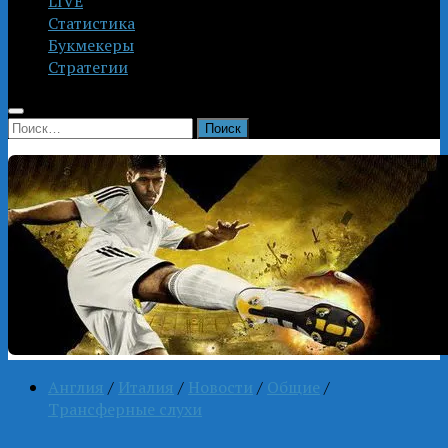
LIVE
Статистика
Букмекеры
Стратегии
Найти:
Англия
/
Италия
/
Новости
/
Общие
/
Трансферные слухи