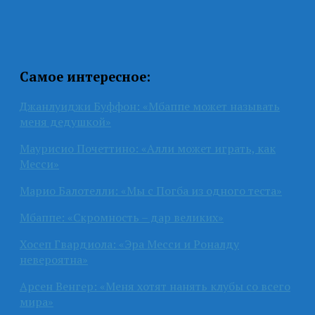
Самое интересное:
Джанлуиджи Буффон: «Мбаппе может называть
меня дедушкой»
Маурисио Почеттино: «Алли может играть, как
Месси»
Марио Балотелли: «Мы с Погба из одного теста»
Мбаппе: «Скромность – дар великих»
Хосеп Гвардиола: «Эра Месси и Роналду
невероятна»
Арсен Венгер: «Меня хотят нанять клубы со всего
мира»