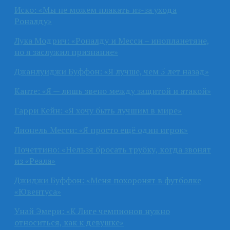
Иско: «Мы не можем плакать из-за ухода
Роналду»
Лука Модрич: «Роналду и Месси – инопланетяне,
но я заслужил признание»
Джанлуиджи Буффон: «Я лучше, чем 5 лет назад»
Канте: «Я — лишь звено между защитой и атакой»
Гарри Кейн: «Я хочу быть лучшим в мире»
Лионель Месси: «Я просто ещё один игрок»
Почеттино: «Нельзя бросать трубку, когда звонят
из «Реала»
Джиджи Буффон: «Меня похоронят в футболке
«Ювентуса»
Унай Эмери: «К Лиге чемпионов нужно
относиться, как к девушке»