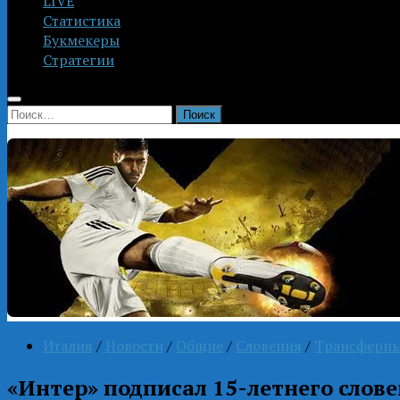
LIVE
Статистика
Букмекеры
Стратегии
Найти:
Италия
/
Новости
/
Общие
/
Словения
/
Трансферны
«Интер» подписал 15-летнего слов