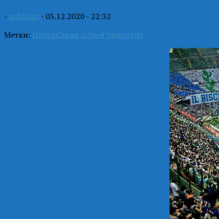
-
publizist
·
03.12.2020 - 22:32
Метки:
Интер
Серия А
Эней Марсетич