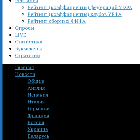
Рейтинги
Рейтинг (коэффициенты) федераций УЕФА
Рейтинг (коэффициенты) клубов УЕФА
Рейтинг сборных ФИФА
Опросы
LIVE
Статистика
Букмекеры
Стратегии
Главная
Новости
Общие
Англия
Испания
Италия
Германия
Франция
Россия
Украина
Беларусь