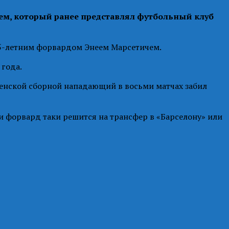
м, который ранее представлял футбольный клуб
15-летним форвардом Энеем Марсетичем.
 года.
венской сборной нападающий в восьми матчах забил
ли форвард таки решится на трансфер в «Барселону» или