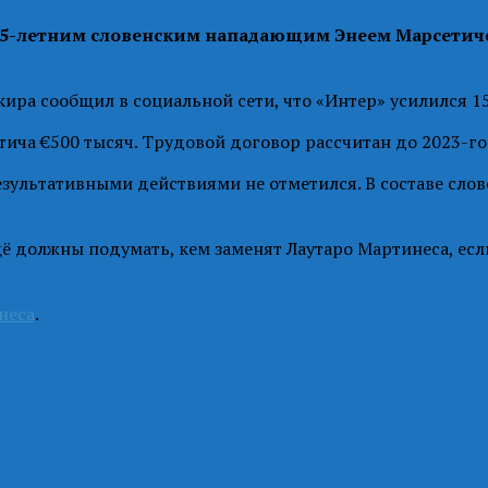
15-летним словенским нападающим Энеем Марсетиче
ира сообщил в социальной сети, что «Интер» усилился 
ича €500 тысяч. Трудовой договор рассчитан до 2023-го
езультативными действиями не отметился. В составе сло
ещё должны подумать, кем заменят Лаутаро Мартинеса, ес
неса
.