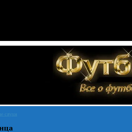
е слухи
енца