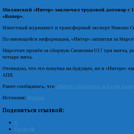
Миланский «Интер» заключил трудовой договор с 
«Копер».
Известный журналист и трансферный эксперт Николо Ск
По имеющейся информации, «Интер» заплатил за Марсет
Марсетич провёл за сборную Словении U17 три матча, р
четыре мяча.
Очевидно, что это покупка на будущее, но в «Интере» 
АПЛ.
Ранее сообщалось, что
«Интер» поборется за Рауля Химе
Источник:
Футбик
Поделиться ссылкой:
X
Facebook