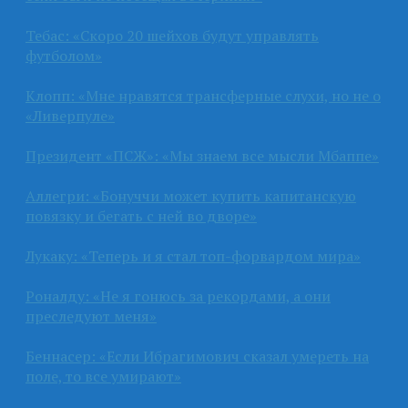
Тебас: «Скоро 20 шейхов будут управлять
футболом»
Клопп: «Мне нравятся трансферные слухи, но не о
«Ливерпуле»
Президент «ПСЖ»: «Мы знаем все мысли Мбаппе»
Аллегри: «Бонуччи может купить капитанскую
повязку и бегать с ней во дворе»
Лукаку: «Теперь и я стал топ-форвардом мира»
Роналду: «Не я гонюсь за рекордами, а они
преследуют меня»
Беннасер: «Если Ибрагимович сказал умереть на
поле, то все умирают»