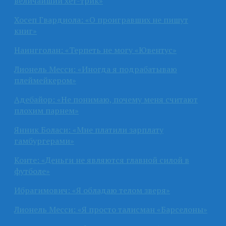
величайший хет-трик»
Хосеп Гвардиола: «О проигравших не пишут
книг»
Наингголан: «Терпеть не могу «Ювентус»
Лионель Месси: «Иногда я подрабатываю
плеймейкером»
Адебайор: «Не понимаю, почему меня считают
плохим парнем»
Янник Боласи: «Мне платили зарплату
гамбургерами»
Конте: «Деньги не являются главной силой в
футболе»
Ибрагимович: «Я обладаю телом зверя»
Лионель Месси: «Я просто талисман «Барселоны»