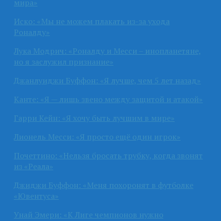
мира»
Иско: «Мы не можем плакать из-за ухода
Роналду»
Лука Модрич: «Роналду и Месси – инопланетяне,
но я заслужил признание»
Джанлуиджи Буффон: «Я лучше, чем 5 лет назад»
Канте: «Я — лишь звено между защитой и атакой»
Гарри Кейн: «Я хочу быть лучшим в мире»
Лионель Месси: «Я просто ещё один игрок»
Почеттино: «Нельзя бросать трубку, когда звонят
из «Реала»
Джиджи Буффон: «Меня похоронят в футболке
«Ювентуса»
Унай Эмери: «К Лиге чемпионов нужно