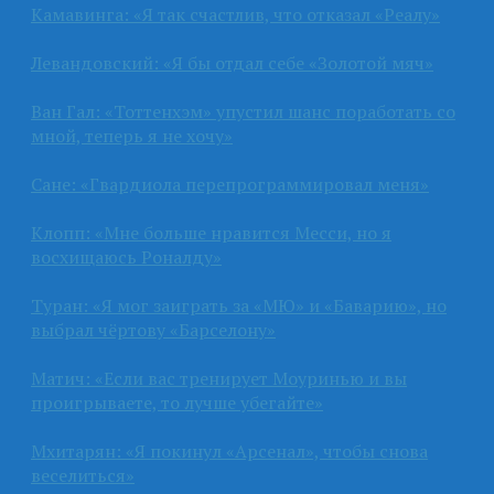
Камавинга: «Я так счастлив, что отказал «Реалу»
Левандовский: «Я бы отдал себе «Золотой мяч»
Ван Гал: «Тоттенхэм» упустил шанс поработать со
мной, теперь я не хочу»
Сане: «Гвардиола перепрограммировал меня»
Клопп: «Мне больше нравится Месси, но я
восхищаюсь Роналду»
Туран: «Я мог заиграть за «МЮ» и «Баварию», но
выбрал чёртову «Барселону»
Матич: «Если вас тренирует Моуринью и вы
проигрываете, то лучше убегайте»
Мхитарян: «Я покинул «Арсенал», чтобы снова
веселиться»