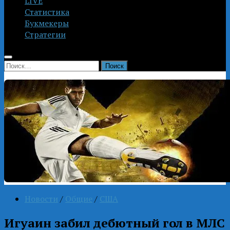
LIVE
Статистика
Букмекеры
Стратегии
Найти:
Новости
/
Общие
/
США
Игуаин забил дебютный гол в МЛС