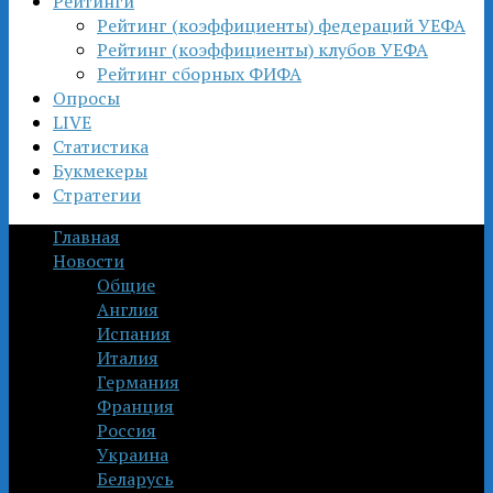
Рейтинги
Рейтинг (коэффициенты) федераций УЕФА
Рейтинг (коэффициенты) клубов УЕФА
Рейтинг сборных ФИФА
Опросы
LIVE
Статистика
Букмекеры
Стратегии
Главная
Новости
Общие
Англия
Испания
Италия
Германия
Франция
Россия
Украина
Беларусь