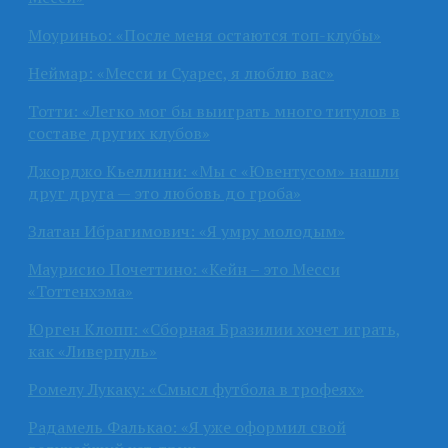
Моуриньо: «После меня остаются топ-клубы»
Неймар: «Месси и Суарес, я люблю вас»
Тотти: «Легко мог бы выиграть много титулов в
составе других клубов»
Джорджо Кьеллини: «Мы с «Ювентусом» нашли
друг друга — это любовь до гроба»
Златан Ибрагимович: «Я умру молодым»
Маурисио Почеттино: «Кейн – это Месси
«Тоттенхэма»
Юрген Клопп: «Сборная Бразилии хочет играть,
как «Ливерпуль»
Ромелу Лукаку: «Смысл футбола в трофеях»
Радамель Фалькао: «Я уже оформил свой