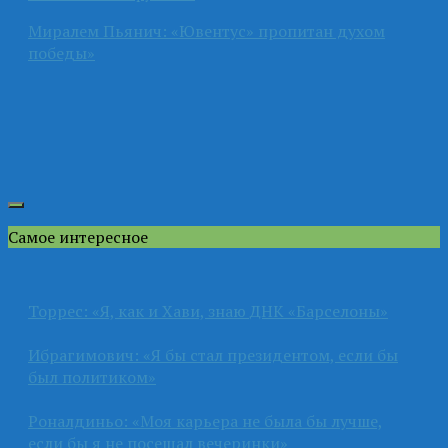
Миралем Пьянич: «Ювентус» пропитан духом
победы»
Самое интересное
Торрес: «Я, как и Хави, знаю ДНК «Барселоны»
Ибрагимович: «Я бы стал президентом, если бы
был политиком»
Роналдиньо: «Моя карьера не была бы лучше,
если бы я не посещал вечеринки»