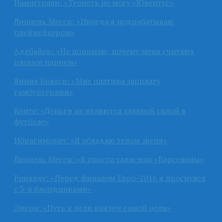
Наингголан: «Терпеть не могу «Ювентус»
Лионель Месси: «Иногда я подрабатываю
плеймейкером»
Адебайор: «Не понимаю, почему меня считают
плохим парнем»
Янник Боласи: «Мне платили зарплату
гамбургерами»
Конте: «Деньги не являются главной силой в
футболе»
Ибрагимович: «Я обладаю телом зверя»
Лионель Месси: «Я просто талисман «Барселоны»
Роналду: «Перед финалом Евро-2016 я проснулся
с 3-я блондинками»
Эмери: «Путь к цели важнее самой цели»