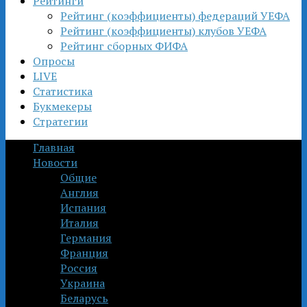
Рейтинги
Рейтинг (коэффициенты) федераций УЕФА
Рейтинг (коэффициенты) клубов УЕФА
Рейтинг сборных ФИФА
Опросы
LIVE
Статистика
Букмекеры
Стратегии
Главная
Новости
Общие
Англия
Испания
Италия
Германия
Франция
Россия
Украина
Беларусь