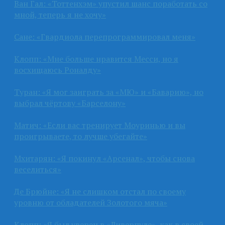
Ван Гал: «Тоттенхэм» упустил шанс поработать со
мной, теперь я не хочу»
Сане: «Гвардиола перепрограммировал меня»
Клопп: «Мне больше нравится Месси, но я
восхищаюсь Роналду»
Туран: «Я мог заиграть за «МЮ» и «Баварию», но
выбрал чёртову «Барселону»
Матич: «Если вас тренирует Моуринью и вы
проигрываете, то лучше убегайте»
Мхитарян: «Я покинул «Арсенал», чтобы снова
веселиться»
Де Брюйне: «Я не слишком отстал по своему
уровню от обладателей Золотого мяча»
Клопп: «Я был уверен в «Ливерпуле», как в своей