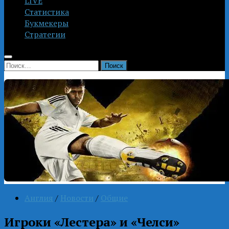
LIVE
Статистика
Букмекеры
Стратегии
Найти:
Англия
/
Новости
/
Общие
Игроки «Лестера» и «Челси»