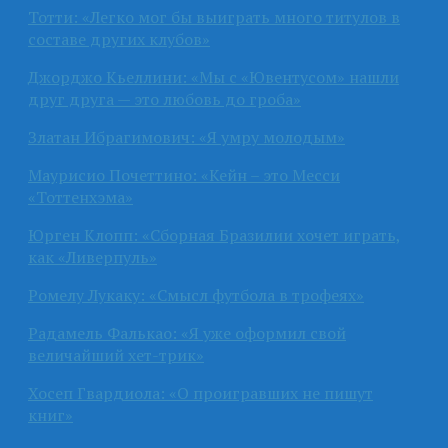
Тотти: «Легко мог бы выиграть много титулов в
составе других клубов»
Джорджо Кьеллини: «Мы с «Ювентусом» нашли
друг друга — это любовь до гроба»
Златан Ибрагимович: «Я умру молодым»
Маурисио Почеттино: «Кейн – это Месси
«Тоттенхэма»
Юрген Клопп: «Сборная Бразилии хочет играть,
как «Ливерпуль»
Ромелу Лукаку: «Смысл футбола в трофеях»
Радамель Фалькао: «Я уже оформил свой
величайший хет-трик»
Хосеп Гвардиола: «О проигравших не пишут
книг»