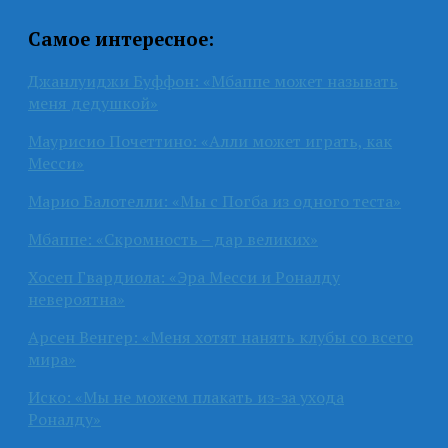
Самое интересное:
Джанлуиджи Буффон: «Мбаппе может называть
меня дедушкой»
Маурисио Почеттино: «Алли может играть, как
Месси»
Марио Балотелли: «Мы с Погба из одного теста»
Мбаппе: «Скромность – дар великих»
Хосеп Гвардиола: «Эра Месси и Роналду
невероятна»
Арсен Венгер: «Меня хотят нанять клубы со всего
мира»
Иско: «Мы не можем плакать из-за ухода
Роналду»