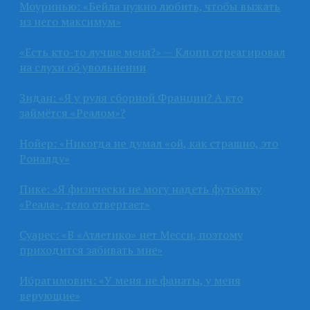
Моуринью: «Бейла нужно любить, чтобы выжать
из него максимум»
«Есть кто-то лучше меня?» — Клопп отреагировал
на слухи об увольнении
Зидан: «Я у руля сборной Франции? А кто
займётся «Реалом»?
Нойер: «Никогда не думал «ой, как страшно, это
Роналду»
Пике: «Я физически не могу надеть футболку
«Реала», тело отвергает»
Суарес: «В «Атлетико» нет Месси, поэтому
приходится забивать мне»
Ибрагимович: «У меня не фанаты, у меня
верующие»