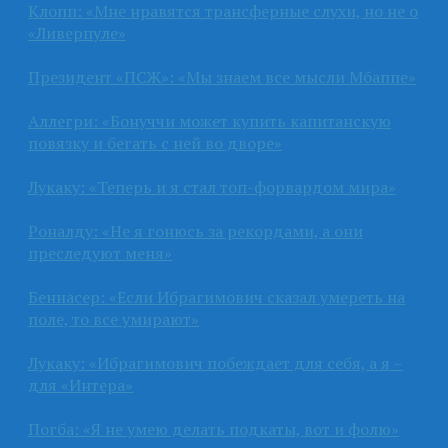
Клопп: «Мне нравятся трансферные слухи, но не о
«Ливерпуле»
Президент «ПСЖ»: «Мы знаем все мысли Мбаппе»
Аллегри: «Бонуччи может купить капитанскую
повязку и бегать с ней во дворе»
Лукаку: «Теперь и я стал топ-форвардом мира»
Роналду: «Не я гонюсь за рекордами, а они
преследуют меня»
Беннасер: «Если Ибрагимович сказал умереть на
поле, то все умирают»
Лукаку: «Ибрагимович побеждает для себя, а я –
для «Интера»
Погба: «Я не умею делать подкаты, вот и фолю»