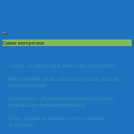
Самое интересное
Торрес: «Я, как и Хави, знаю ДНК «Барселоны»
Ибрагимович: «Я бы стал президентом, если бы
был политиком»
Роналдиньо: «Моя карьера не была бы лучше,
если бы я не посещал вечеринки»
Тебас: «Скоро 20 шейхов будут управлять
футболом»