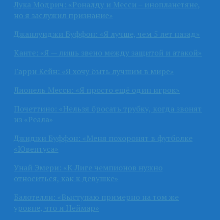
Лука Модрич: «Роналду и Месси – инопланетяне,
но я заслужил признание»
Джанлуиджи Буффон: «Я лучше, чем 5 лет назад»
Канте: «Я — лишь звено между защитой и атакой»
Гарри Кейн: «Я хочу быть лучшим в мире»
Лионель Месси: «Я просто ещё один игрок»
Почеттино: «Нельзя бросать трубку, когда звонят
из «Реала»
Джиджи Буффон: «Меня похоронят в футболке
«Ювентуса»
Унай Эмери: «К Лиге чемпионов нужно
относиться, как к девушке»
Балотелли: «Выступаю примерно на том же
уровне, что и Неймар»