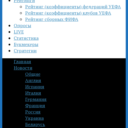
Рейтинги
Рейтинг (коэффициенты) федераций УЕФА
Рейтинг (коэффициенты) клубов УЕФА
Рейтинг сборных ФИФА
Опросы
LIVE
Статистика
Букмекеры
Стратегии
Главная
Новости
Общие
Англия
Испания
Италия
Германия
Франция
Россия
Украина
Беларусь