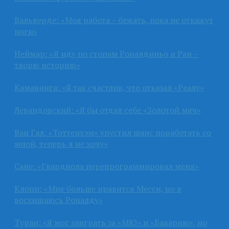
Вальверде: «Моя работа – бежать, пока не откажут
ноги»
Неймар: «Я иду по стопам Роналдиньо и Раи –
творю историю»
Камавинга: «Я так счастлив, что отказал «Реалу»
Левандовский: «Я бы отдал себе «Золотой мяч»
Ван Гал: «Тоттенхэм» упустил шанс поработать со
мной, теперь я не хочу»
Сане: «Гвардиола перепрограммировал меня»
Клопп: «Мне больше нравится Месси, но я
восхищаюсь Роналду»
Туран: «Я мог заиграть за «МЮ» и «Баварию», но