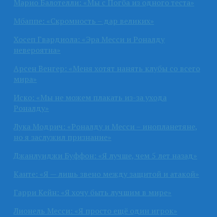
Марио Балотелли: «Мы с Погба из одного теста»
Мбаппе: «Скромность – дар великих»
Хосеп Гвардиола: «Эра Месси и Роналду
невероятна»
Арсен Венгер: «Меня хотят нанять клубы со всего
мира»
Иско: «Мы не можем плакать из-за ухода
Роналду»
Лука Модрич: «Роналду и Месси – инопланетяне,
но я заслужил признание»
Джанлуиджи Буффон: «Я лучше, чем 5 лет назад»
Канте: «Я — лишь звено между защитой и атакой»
Гарри Кейн: «Я хочу быть лучшим в мире»
Лионель Месси: «Я просто ещё один игрок»