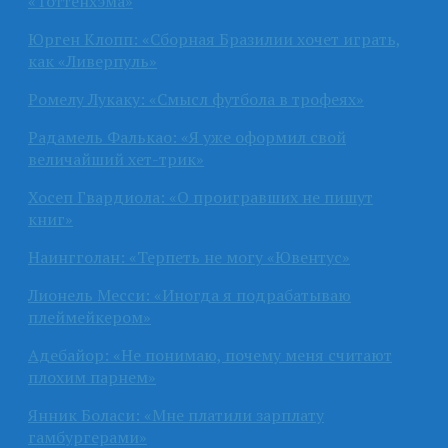
«Тоттенхэма»
Юрген Клопп: «Сборная Бразилии хочет играть,
как «Ливерпуль»
Ромелу Лукаку: «Смысл футбола в трофеях»
Радамель Фалькао: «Я уже оформил свой
величайший хет-трик»
Хосеп Гвардиола: «О проигравших не пишут
книг»
Наингголан: «Терпеть не могу «Ювентус»
Лионель Месси: «Иногда я подрабатываю
плеймейкером»
Адебайор: «Не понимаю, почему меня считают
плохим парнем»
Янник Боласи: «Мне платили зарплату
гамбургерами»