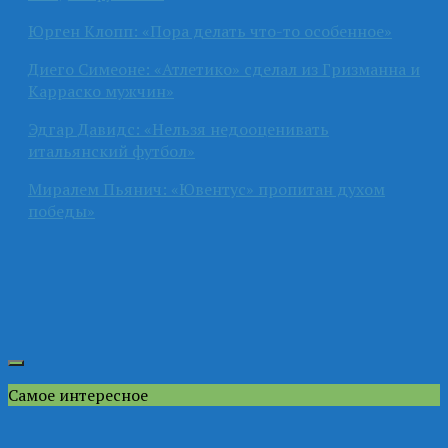
Юрген Клопп: «Пора делать что-то особенное»
Диего Симеоне: «Атлетико» сделал из Гризманна и
Карраско мужчин»
Эдгар Давидс: «Нельзя недооценивать
итальянский футбол»
Миралем Пьянич: «Ювентус» пропитан духом
победы»
Самое интересное