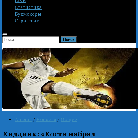
LIVE
Статистика
Букмекеры
Стратегии
Найти:
Англия
/
Новости
/
Общие
Хиддинк: «Коста набрал