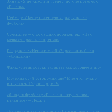
Зидан: «Я не ужасный тренер, но мне повезло с
«Реалом»
Неймар: «Начну покерную карьеру после
футбола»
Солскьяер — о домашних поражениях: «Нам
мешают красные сидения»
Гвардиола: «Игроки моей «Барселоны» были
«убийцами»
Флик: «Левандовский стареет как хорошее вино»
Моуринью: «Я осторожничаю? Мне что, нужно
выпускать 10 форвардов?»
«Я надел футболку «Реала» и почувствовал
неладное» — Педри
«Чтобы забрать мяч у моей «Барселоны», нужна