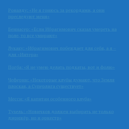
Роналду: «Не я гонюсь за рекордами, а они
преследуют меня»
Беннасер: «Если Ибрагимович сказал умереть на
поле, то все умирают»
Лукаку: «Ибрагимович побеждает для себя, а я –
для «Интера»
Погба: «Я не умею делать подкаты, вот и фолю»
Чеферин: «Некоторые клубы думают, что Земля
плоская, а Суперлига существует»
Месси: «Я капитан особенного клуба»
Тухель: «Новичков должен выбирать не только
дирижёр, но и оркестр»