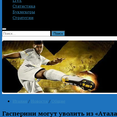
LIVE
Статистика
Букмекеры
Стратегии
Найти:
Италия
/
Новости
/
Общие
Гасперини могут уволить из «Атал