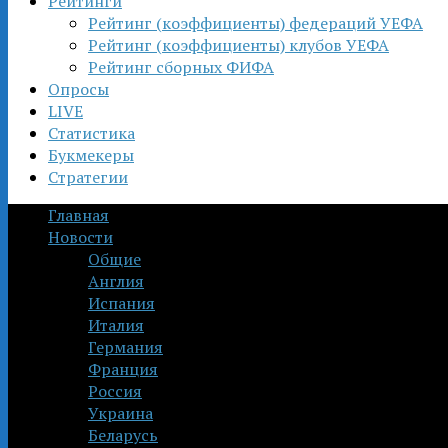
Рейтинги
Рейтинг (коэффициенты) федераций УЕФА
Рейтинг (коэффициенты) клубов УЕФА
Рейтинг сборных ФИФА
Опросы
LIVE
Статистика
Букмекеры
Стратегии
Главная
Новости
Общие
Англия
Испания
Италия
Германия
Франция
Россия
Украина
Беларусь