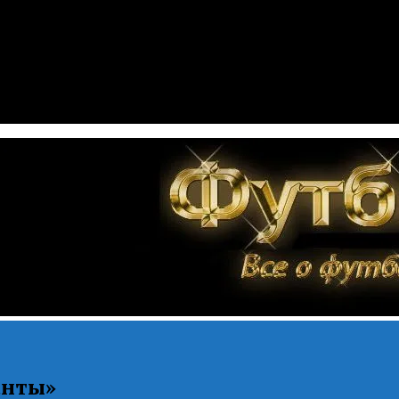
анты»