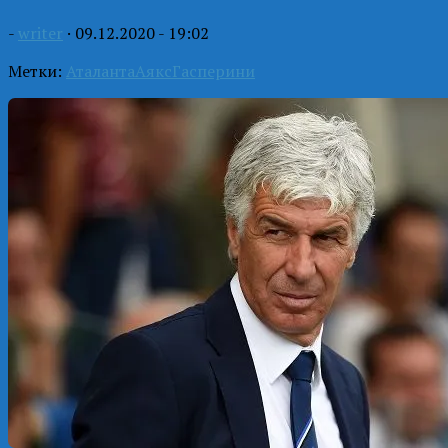
-
writer
·
09.12.2020 - 19:02
Метки:
Аталанта
Аякс
Гасперини