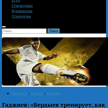
LIVE
Статистика
Букмекеры
Стратегии
Найти:
Новости
/
Общие
/
Россия
Гаджиев: «Бердыев тренирует, как