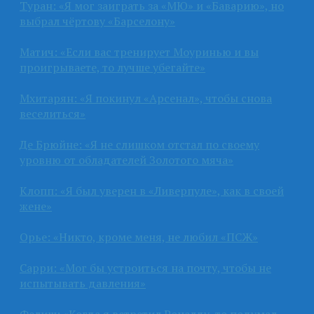
Туран: «Я мог заиграть за «МЮ» и «Баварию», но
выбрал чёртову «Барселону»
Матич: «Если вас тренирует Моуринью и вы
проигрываете, то лучше убегайте»
Мхитарян: «Я покинул «Арсенал», чтобы снова
веселиться»
Де Брюйне: «Я не слишком отстал по своему
уровню от обладателей Золотого мяча»
Клопп: «Я был уверен в «Ливерпуле», как в своей
жене»
Орье: «Никто, кроме меня, не любил «ПСЖ»
Сарри: «Мог бы устроиться на почту, чтобы не
испытывать давления»
Фелиш: «Когда я встретил Роналду, то подумал,