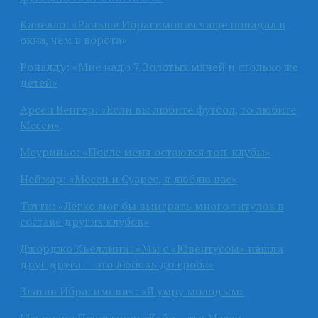
Капелло: «Раньше Ибрагимович чаще попадал в
окна, чем в ворота»
Роналду: «Мне надо 7 Золотых мячей и столько же
детей»
Арсен Венгер: «Если вы любите футбол, то любите
Месси»
Моуриньо: «После меня остаются топ-клубы»
Неймар: «Месси и Суарес, я люблю вас»
Тотти: «Легко мог бы выиграть много титулов в
составе других клубов»
Джорджо Кьеллини: «Мы с «Ювентусом» нашли
друг друга — это любовь до гроба»
Златан Ибрагимович: «Я умру молодым»
Маурисио Почеттино: «Кейн – это Месси