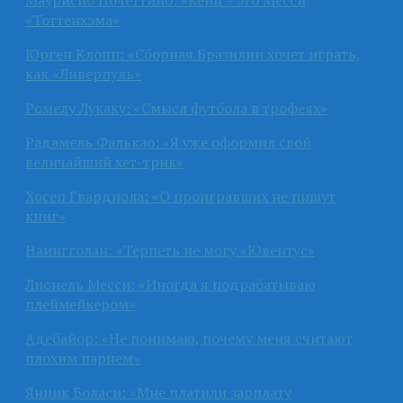
«Тоттенхэма»
Юрген Клопп: «Сборная Бразилии хочет играть,
как «Ливерпуль»
Ромелу Лукаку: «Смысл футбола в трофеях»
Радамель Фалькао: «Я уже оформил свой
величайший хет-трик»
Хосеп Гвардиола: «О проигравших не пишут
книг»
Наингголан: «Терпеть не могу «Ювентус»
Лионель Месси: «Иногда я подрабатываю
плеймейкером»
Адебайор: «Не понимаю, почему меня считают
плохим парнем»
Янник Боласи: «Мне платили зарплату