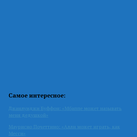
Самое интересное:
Джанлуиджи Буффон: «Мбаппе может называть
меня дедушкой»
Маурисио Почеттино: «Алли может играть, как
Месси»