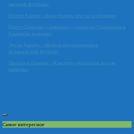
звездой футбола»
Юрген Клопп: «Пора делать что-то особенное»
Диего Симеоне: «Атлетико» сделал из Гризманна и
Карраско мужчин»
Эдгар Давидс: «Нельзя недооценивать
итальянский футбол»
Миралем Пьянич: «Ювентус» пропитан духом
победы»
Самое интересное