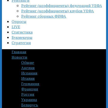
Рейтинги
Рейтинг (коэффициенты) федераций УЕФА
Рейтинг (коэффициенты) клубов УЕФА
Рейтинг сборных ФИФА
Опросы
LIVE
Статистика
Букмекеры
Стратегии
Главная
Новости
Общие
Англия
Испания
Италия
Германия
Франция
Россия
Украина
Беларусь