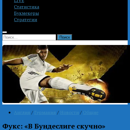
LIVE
Статистика
Букмекеры
Стратегии
Найти:
Англия
/
Германия
/
Новости
/
Общие
Фукс: «В Бундеслиге скучно»