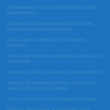
Ибрагимович: «Я бы стал президентом, если бы
был политиком»
Роналдиньо: «Моя карьера не была бы лучше,
если бы я не посещал вечеринки»
Тебас: «Скоро 20 шейхов будут управлять
футболом»
Клопп: «Мне нравятся трансферные слухи, но не о
«Ливерпуле»
Президент «ПСЖ»: «Мы знаем все мысли Мбаппе»
Аллегри: «Бонуччи может купить капитанскую
повязку и бегать с ней во дворе»
Лукаку: «Теперь и я стал топ-форвардом мира»
Роналду: «Не я гонюсь за рекордами, а они