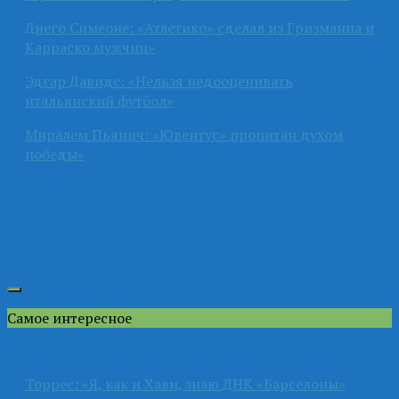
Диего Симеоне: «Атлетико» сделал из Гризманна и
Карраско мужчин»
Эдгар Давидс: «Нельзя недооценивать
итальянский футбол»
Миралем Пьянич: «Ювентус» пропитан духом
победы»
Самое интересное
Торрес: «Я, как и Хави, знаю ДНК «Барселоны»