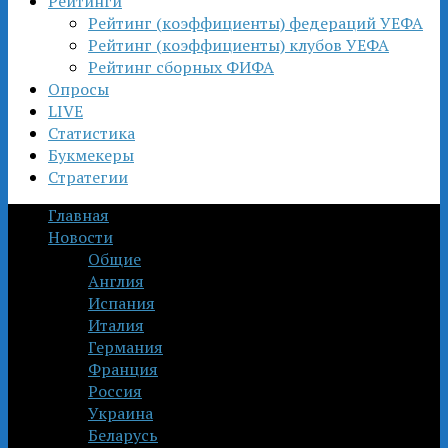
Рейтинги
Рейтинг (коэффициенты) федераций УЕФА
Рейтинг (коэффициенты) клубов УЕФА
Рейтинг сборных ФИФА
Опросы
LIVE
Статистика
Букмекеры
Стратегии
Главная
Новости
Общие
Англия
Испания
Италия
Германия
Франция
Россия
Украина
Беларусь