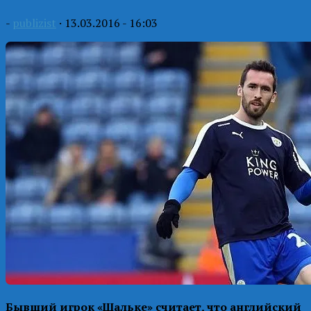
-
publizist
·
13.03.2016 - 16:03
Бывший игрок «Шальке» считает, что английский