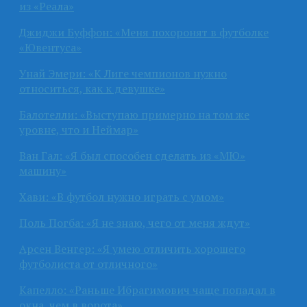
из «Реала»
Джиджи Буффон: «Меня похоронят в футболке
«Ювентуса»
Унай Эмери: «К Лиге чемпионов нужно
относиться, как к девушке»
Балотелли: «Выступаю примерно на том же
уровне, что и Неймар»
Ван Гал: «Я был способен сделать из «МЮ»
машину»
Хави: «В футбол нужно играть с умом»
Поль Погба: «Я не знаю, чего от меня ждут»
Арсен Венгер: «Я умею отличить хорошего
футболиста от отличного»
Капелло: «Раньше Ибрагимович чаще попадал в
окна, чем в ворота»