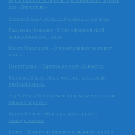
Юрген Клопп: «Сборная Бразилии хочет играть,
как «Ливерпуль»
Ромелу Лукаку: «Смысл футбола в трофеях»
Радамель Фалькао: «Я уже оформил свой
величайший хет-трик»
Хосеп Гвардиола: «О проигравших не пишут
книг»
Наингголан: «Терпеть не могу «Ювентус»
Лионель Месси: «Иногда я подрабатываю
плеймейкером»
Адебайор: «Не понимаю, почему меня считают
плохим парнем»
Янник Боласи: «Мне платили зарплату
гамбургерами»
Конте: «Деньги не являются главной силой в