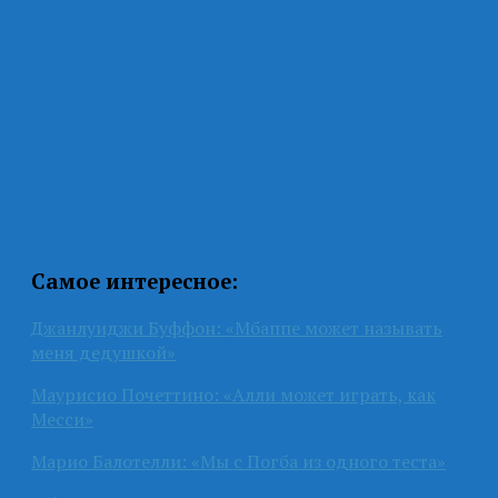
Самое интересное:
Джанлуиджи Буффон: «Мбаппе может называть
меня дедушкой»
Маурисио Почеттино: «Алли может играть, как
Месси»
Марио Балотелли: «Мы с Погба из одного теста»