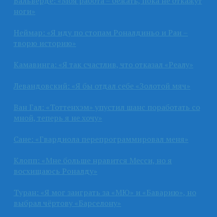
Вальверде: «Моя работа – бежать, пока не откажут
ноги»
Неймар: «Я иду по стопам Роналдиньо и Раи –
творю историю»
Камавинга: «Я так счастлив, что отказал «Реалу»
Левандовский: «Я бы отдал себе «Золотой мяч»
Ван Гал: «Тоттенхэм» упустил шанс поработать со
мной, теперь я не хочу»
Сане: «Гвардиола перепрограммировал меня»
Клопп: «Мне больше нравится Месси, но я
восхищаюсь Роналду»
Туран: «Я мог заиграть за «МЮ» и «Баварию», но
выбрал чёртову «Барселону»