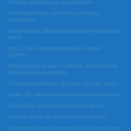
Мбаппе: «Скромность – дар великих»
Хосеп Гвардиола: «Эра Месси и Роналду
невероятна»
Арсен Венгер: «Меня хотят нанять клубы со всего
мира»
Иско: «Мы не можем плакать из-за ухода
Роналду»
Лука Модрич: «Роналду и Месси – инопланетяне,
но я заслужил признание»
Джанлуиджи Буффон: «Я лучше, чем 5 лет назад»
Канте: «Я — лишь звено между защитой и атакой»
Гарри Кейн: «Я хочу быть лучшим в мире»
Лионель Месси: «Я просто ещё один игрок»
Почеттино: «Нельзя бросать трубку, когда звонят