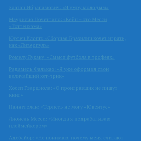
Златан Ибрагимович: «Я умру молодым»
Маурисио Почеттино: «Кейн – это Месси
«Тоттенхэма»
Юрген Клопп: «Сборная Бразилии хочет играть,
как «Ливерпуль»
Ромелу Лукаку: «Смысл футбола в трофеях»
Радамель Фалькао: «Я уже оформил свой
величайший хет-трик»
Хосеп Гвардиола: «О проигравших не пишут
книг»
Наингголан: «Терпеть не могу «Ювентус»
Лионель Месси: «Иногда я подрабатываю
плеймейкером»
Адебайор: «Не понимаю, почему меня считают