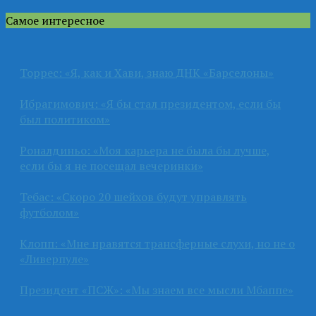
Самое интересное
Торрес: «Я, как и Хави, знаю ДНК «Барселоны»
Ибрагимович: «Я бы стал президентом, если бы
был политиком»
Роналдиньо: «Моя карьера не была бы лучше,
если бы я не посещал вечеринки»
Тебас: «Скоро 20 шейхов будут управлять
футболом»
Клопп: «Мне нравятся трансферные слухи, но не о
«Ливерпуле»
Президент «ПСЖ»: «Мы знаем все мысли Мбаппе»