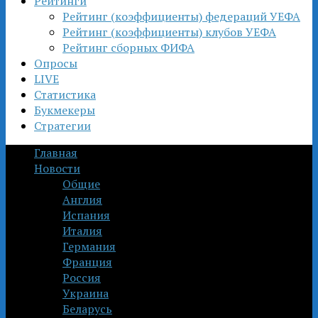
Рейтинги
Рейтинг (коэффициенты) федераций УЕФА
Рейтинг (коэффициенты) клубов УЕФА
Рейтинг сборных ФИФА
Опросы
LIVE
Статистика
Букмекеры
Стратегии
Главная
Новости
Общие
Англия
Испания
Италия
Германия
Франция
Россия
Украина
Беларусь