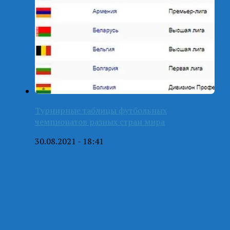
Турнирные таблицы футбольных
чемпионатов разных стран мира
30.08.2021 - 18:41