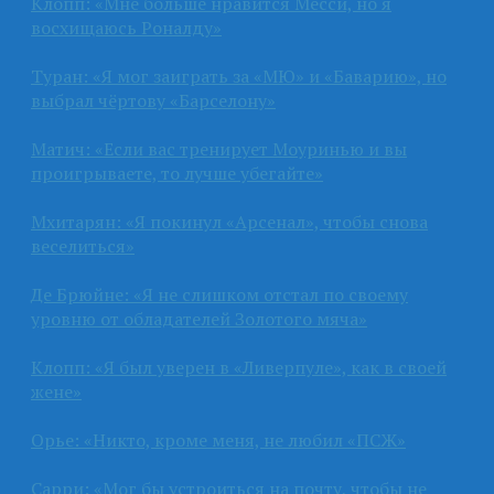
Клопп: «Мне больше нравится Месси, но я
восхищаюсь Роналду»
Туран: «Я мог заиграть за «МЮ» и «Баварию», но
выбрал чёртову «Барселону»
Матич: «Если вас тренирует Моуринью и вы
проигрываете, то лучше убегайте»
Мхитарян: «Я покинул «Арсенал», чтобы снова
веселиться»
Де Брюйне: «Я не слишком отстал по своему
уровню от обладателей Золотого мяча»
Клопп: «Я был уверен в «Ливерпуле», как в своей
жене»
Орье: «Никто, кроме меня, не любил «ПСЖ»
Сарри: «Мог бы устроиться на почту, чтобы не