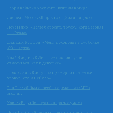
Гарри Кейн: «Я хочу быть лучшим в мире»
Лионель Месси: «Я просто ещё один игрок»
Почеттино: «Нельзя бросать трубку, когда звонят
из «Реала»
Джиджи Буффон: «Меня похоронят в футболке
«Ювентуса»
Унай Эмери: «К Лиге чемпионов нужно
относиться, как к девушке»
Балотелли: «Выступаю примерно на том же
уровне, что и Неймар»
Ван Гал: «Я был способен сделать из «МЮ»
машину»
Хави: «В футбол нужно играть с умом»
Поль Погба: «Я не знаю, чего от меня ждут»