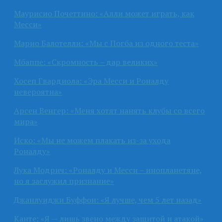
Маурисио Почеттино: «Алли может играть, как
Месси»
Марио Балотелли: «Мы с Погба из одного теста»
Мбаппе: «Скромность – дар великих»
Хосеп Гвардиола: «Эра Месси и Роналду
невероятна»
Арсен Венгер: «Меня хотят нанять клубы со всего
мира»
Иско: «Мы не можем плакать из-за ухода
Роналду»
Лука Модрич: «Роналду и Месси – инопланетяне,
но я заслужил признание»
Джанлуиджи Буффон: «Я лучше, чем 5 лет назад»
Канте: «Я — лишь звено между защитой и атакой»