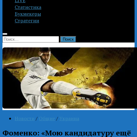
LIVE
Статистика
Букмекеры
Стратегии
Найти:
Новости
/
Общие
/
Украина
Фоменко: «Мою кандидатуру ещё