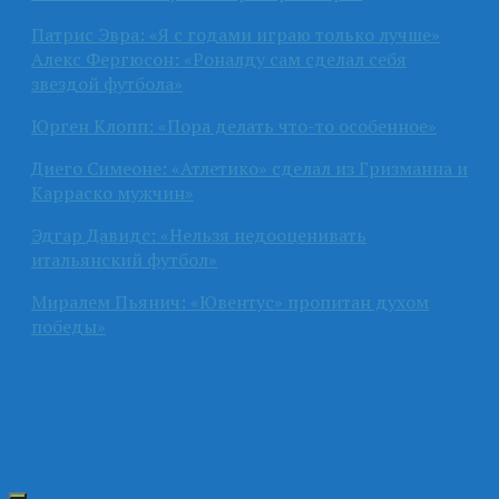
Патрис Эвра: «Я с годами играю только лучше»
Алекс Фергюсон: «Роналду сам сделал себя
звездой футбола»
Юрген Клопп: «Пора делать что-то особенное»
Диего Симеоне: «Атлетико» сделал из Гризманна и
Карраско мужчин»
Эдгар Давидс: «Нельзя недооценивать
итальянский футбол»
Миралем Пьянич: «Ювентус» пропитан духом
победы»