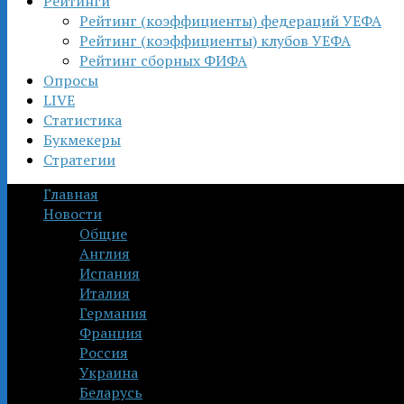
Рейтинги
Рейтинг (коэффициенты) федераций УЕФА
Рейтинг (коэффициенты) клубов УЕФА
Рейтинг сборных ФИФА
Опросы
LIVE
Статистика
Букмекеры
Стратегии
Главная
Новости
Общие
Англия
Испания
Италия
Германия
Франция
Россия
Украина
Беларусь