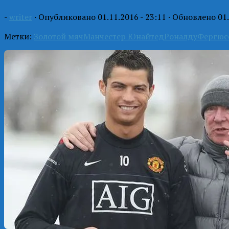
-
writer
· Опубликовано
01.11.2016 - 23:11
· Обновлено
01
Метки:
Золотой мяч
Манчестер Юнайтед
Роналду
Фергюс