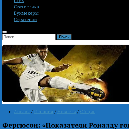
LIVE
Статистика
Букмекеры
Стратегии
Найти:
Англия
/
Испания
/
Новости
/
Общие
Фергюсон: «Показатели Роналду гов