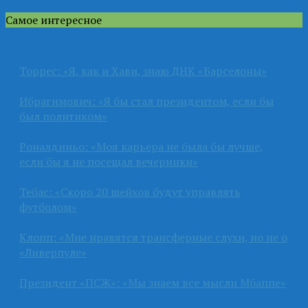
Самое интересное
Торрес: «Я, как и Хави, знаю ДНК «Барселоны»
Ибрагимович: «Я бы стал президентом, если бы
был политиком»
Роналдиньо: «Моя карьера не была бы лучше,
если бы я не посещал вечеринки»
Тебас: «Скоро 20 шейхов будут управлять
футболом»
Клопп: «Мне нравятся трансферные слухи, но не о
«Ливерпуле»
Президент «ПСЖ»: «Мы знаем все мысли Мбаппе»