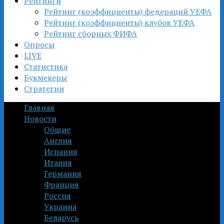
Рейтинги
Рейтинг (коэффициенты) федераций УЕФА
Рейтинг (коэффициенты) клубов УЕФА
Рейтинг сборных ФИФА
Опросы
LIVE
Статистика
Букмекеры
Стратегии
Главная
Новости
Общие
Англия
Испания
Италия
Германия
Франция
Россия
Украина
Беларусь