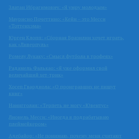
Златан Ибрагимович: «Я умру молодым»
Маурисио Почеттино: «Кейн – это Месси
«Тоттенхэма»
Юрген Клопп: «Сборная Бразилии хочет играть,
как «Ливерпуль»
Ромелу Лукаку: «Смысл футбола в трофеях»
Радамель Фалькао: «Я уже оформил свой
величайший хет-трик»
Хосеп Гвардиола: «О проигравших не пишут
книг»
Наингголан: «Терпеть не могу «Ювентус»
Лионель Месси: «Иногда я подрабатываю
плеймейкером»
Адебайор: «Не понимаю, почему меня считают