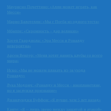
Маурисио Почеттино: «Алли может играть, как
Месси»
Марио Балотелли: «Мы с Погба из одного теста»
Мбаппе: «Скромность – дар великих»
Хосеп Гвардиола: «Эра Месси и Роналду
невероятна»
Арсен Венгер: «Меня хотят нанять клубы со всего
мира»
Иско: «Мы не можем плакать из-за ухода
Роналду»
Лука Модрич: «Роналду и Месси – инопланетяне,
но я заслужил признание»
Джанлуиджи Буффон: «Я лучше, чем 5 лет назад»
Канте: «Я — лишь звено между защитой и атакой»