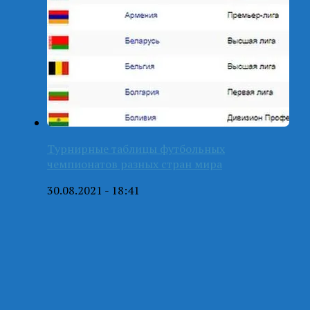
Турнирные таблицы футбольных
чемпионатов разных стран мира
30.08.2021 - 18:41