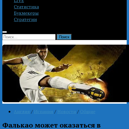
LIVE
Статистика
Букмекеры
Стратегии
Найти:
Англия
/
Испания
/
Новости
/
Общие
Фалькао может оказаться в