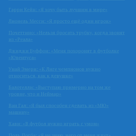
Гарри Кейн: «Я хочу быть лучшим в мире»
Лионель Месси: «Я просто ещё один игрок»
Почеттино: «Нельзя бросать трубку, когда звонят
из «Реала»
Джиджи Буффон: «Меня похоронят в футболке
«Ювентуса»
Унай Эмери: «К Лиге чемпионов нужно
относиться, как к девушке»
Балотелли: «Выступаю примерно на том же
уровне, что и Неймар»
Ван Гал: «Я был способен сделать из «МЮ»
машину»
Хави: «В футбол нужно играть с умом»
Поль Погба: «Я не знаю, чего от меня ждут»