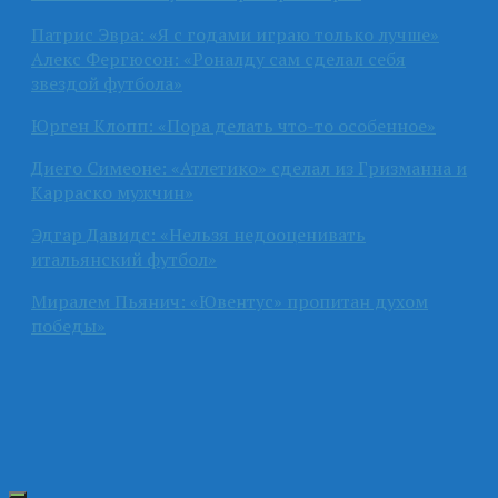
Патрис Эвра: «Я с годами играю только лучше»
Алекс Фергюсон: «Роналду сам сделал себя
звездой футбола»
Юрген Клопп: «Пора делать что-то особенное»
Диего Симеоне: «Атлетико» сделал из Гризманна и
Карраско мужчин»
Эдгар Давидс: «Нельзя недооценивать
итальянский футбол»
Миралем Пьянич: «Ювентус» пропитан духом
победы»