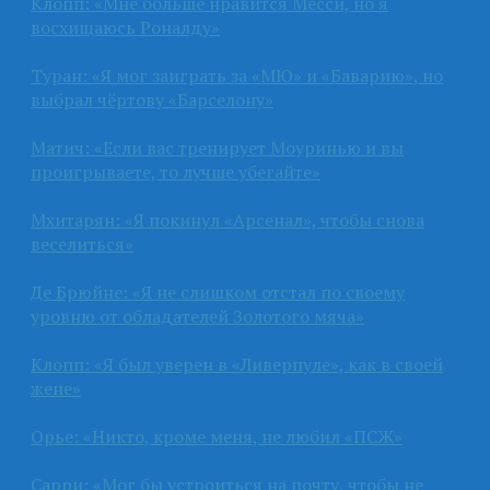
Клопп: «Мне больше нравится Месси, но я
восхищаюсь Роналду»
Туран: «Я мог заиграть за «МЮ» и «Баварию», но
выбрал чёртову «Барселону»
Матич: «Если вас тренирует Моуринью и вы
проигрываете, то лучше убегайте»
Мхитарян: «Я покинул «Арсенал», чтобы снова
веселиться»
Де Брюйне: «Я не слишком отстал по своему
уровню от обладателей Золотого мяча»
Клопп: «Я был уверен в «Ливерпуле», как в своей
жене»
Орье: «Никто, кроме меня, не любил «ПСЖ»
Сарри: «Мог бы устроиться на почту, чтобы не