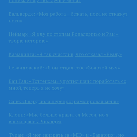
понимает футбол лучше меня»
Вальверде: «Моя работа – бежать, пока не откажут
ноги»
Неймар: «Я иду по стопам Роналдиньо и Раи –
творю историю»
Камавинга: «Я так счастлив, что отказал «Реалу»
Левандовский: «Я бы отдал себе «Золотой мяч»
Ван Гал: «Тоттенхэм» упустил шанс поработать со
мной, теперь я не хочу»
Сане: «Гвардиола перепрограммировал меня»
Клопп: «Мне больше нравится Месси, но я
восхищаюсь Роналду»
Туран: «Я мог заиграть за «МЮ» и «Баварию», но