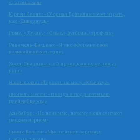
«Тоттенхэма»
Юрген Клопп: «Сборная Бразилии хочет играть,
как «Ливерпуль»
Ромелу Лукаку: «Смысл футбола в трофеях»
Радамель Фалькао: «Я уже оформил свой
величайший хет-трик»
Хосеп Гвардиола: «О проигравших не пишут
книг»
Наингголан: «Терпеть не могу «Ювентус»
Лионель Месси: «Иногда я подрабатываю
плеймейкером»
Адебайор: «Не понимаю, почему меня считают
плохим парнем»
Янник Боласи: «Мне платили зарплату
гамбургерами»