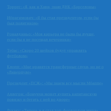
Торрес: «Я, как и Хави, знаю ДНК «Барселоны»
Ибрагимович: «Я бы стал президентом, если бы
был политиком»
Роналдиньо: «Моя карьера не была бы лучше,
если бы я не посещал вечеринки»
Тебас: «Скоро 20 шейхов будут управлять
футболом»
Клопп: «Мне нравятся трансферные слухи, но не о
«Ливерпуле»
Президент «ПСЖ»: «Мы знаем все мысли Мбаппе»
Аллегри: «Бонуччи может купить капитанскую
повязку и бегать с ней во дворе»
Лукаку: «Теперь и я стал топ-форвардом мира»