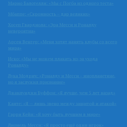
Марио Балотелли: «Мы с Погба из одного теста»
Мбаппе: «Скромность – дар великих»
Хосеп Гвардиола: «Эра Месси и Роналду
невероятна»
Арсен Венгер: «Меня хотят нанять клубы со всего
мира»
Иско: «Мы не можем плакать из-за ухода
Роналду»
Лука Модрич: «Роналду и Месси – инопланетяне,
но я заслужил признание»
Джанлуиджи Буффон: «Я лучше, чем 5 лет назад»
Канте: «Я — лишь звено между защитой и атакой»
Гарри Кейн: «Я хочу быть лучшим в мире»
Лионель Месси: «Я просто ещё один игрок»