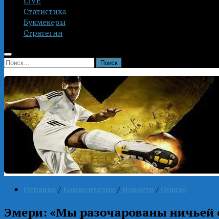
LIVE
Статистика
Букмекеры
Стратегии
Найти:
Испания
/
Комментарии
/
Новости
/
Общие
Эмери: «Мы разочарованы ничьей 