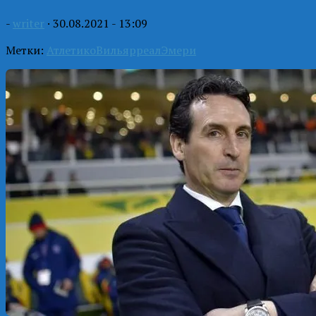
-
writer
·
30.08.2021 - 13:09
Метки:
Атлетико
Вильярреал
Эмери