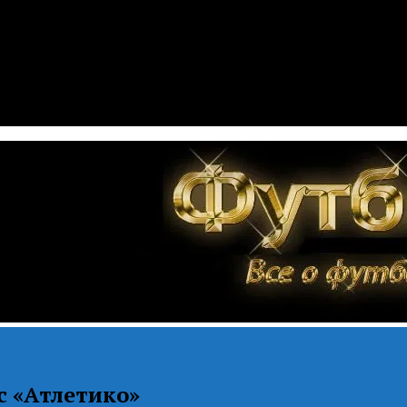
с «Атлетико»