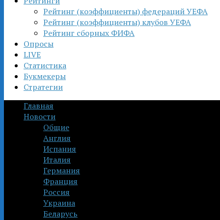
Рейтинги
Рейтинг (коэффициенты) федераций УЕФА
Рейтинг (коэффициенты) клубов УЕФА
Рейтинг сборных ФИФА
Опросы
LIVE
Статистика
Букмекеры
Стратегии
Главная
Новости
Общие
Англия
Испания
Италия
Германия
Франция
Россия
Украина
Беларусь