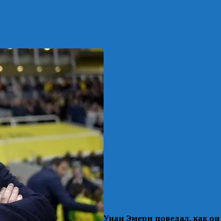
Унаи Эмери поведал, как о