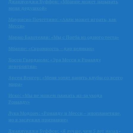
Джанлуиджи Буффон: «Мбаппе может называть
меня дедушкой»
Маурисио Почеттино: «Алли может играть, как
Месси»
Марио Балотелли: «Мы с Погба из одного теста»
Мбаппе: «Скромность – дар великих»
Хосеп Гвардиола: «Эра Месси и Роналду
невероятна»
Арсен Венгер: «Меня хотят нанять клубы со всего
мира»
Иско: «Мы не можем плакать из-за ухода
Роналду»
Лука Модрич: «Роналду и Месси – инопланетяне,
но я заслужил признание»
Джанлуиджи Буффон: «Я лучше, чем 5 лет назад»