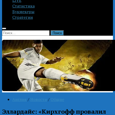
LIVE
Статистика
Букмекеры
Стратегии
Найти:
Англия
/
Новости
/
Общие
Эллардайс: «Кирхгофф провалил