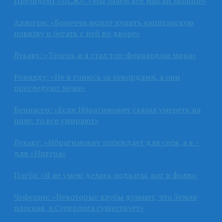
Президент «ПСЖ»: «Мы знаем все мысли Мбаппе»
Аллегри: «Бонуччи может купить капитанскую
повязку и бегать с ней во дворе»
Лукаку: «Теперь и я стал топ-форвардом мира»
Роналду: «Не я гонюсь за рекордами, а они
преследуют меня»
Беннасер: «Если Ибрагимович сказал умереть на
поле, то все умирают»
Лукаку: «Ибрагимович побеждает для себя, а я –
для «Интера»
Погба: «Я не умею делать подкаты, вот и фолю»
Чеферин: «Некоторые клубы думают, что Земля
плоская, а Суперлига существует»