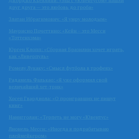
Джорджо Кьеллини: «Мы с «Ювентусом» нашли
друг друга — это любовь до гроба»
Златан Ибрагимович: «Я умру молодым»
Маурисио Почеттино: «Кейн – это Месси
«Тоттенхэма»
Юрген Клопп: «Сборная Бразилии хочет играть,
как «Ливерпуль»
Ромелу Лукаку: «Смысл футбола в трофеях»
Радамель Фалькао: «Я уже оформил свой
величайший хет-трик»
Хосеп Гвардиола: «О проигравших не пишут
книг»
Наингголан: «Терпеть не могу «Ювентус»
Лионель Месси: «Иногда я подрабатываю
плеймейкером»