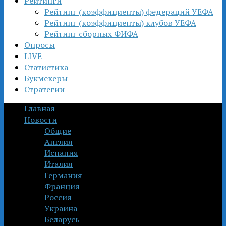
Рейтинги
Рейтинг (коэффициенты) федераций УЕФА
Рейтинг (коэффициенты) клубов УЕФА
Рейтинг сборных ФИФА
Опросы
LIVE
Статистика
Букмекеры
Стратегии
Главная
Новости
Общие
Англия
Испания
Италия
Германия
Франция
Россия
Украина
Беларусь