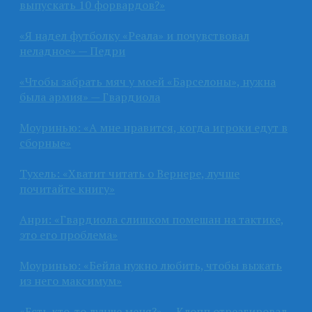
выпускать 10 форвардов?»
«Я надел футболку «Реала» и почувствовал
неладное» — Педри
«Чтобы забрать мяч у моей «Барселоны», нужна
была армия» — Гвардиола
Моуринью: «А мне нравится, когда игроки едут в
сборные»
Тухель: «Хватит читать о Вернере, лучше
почитайте книгу»
Анри: «Гвардиола слишком помешан на тактике,
это его проблема»
Моуринью: «Бейла нужно любить, чтобы выжать
из него максимум»
«Есть кто-то лучше меня?» — Клопп отреагировал