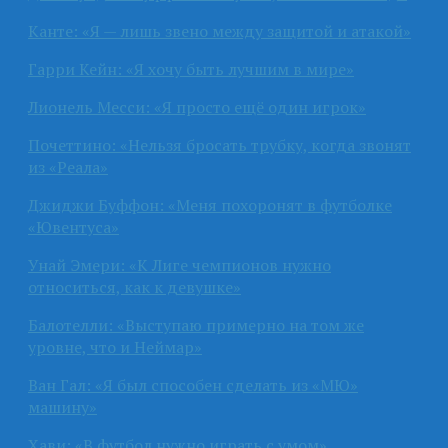
Канте: «Я — лишь звено между защитой и атакой»
Гарри Кейн: «Я хочу быть лучшим в мире»
Лионель Месси: «Я просто ещё один игрок»
Почеттино: «Нельзя бросать трубку, когда звонят
из «Реала»
Джиджи Буффон: «Меня похоронят в футболке
«Ювентуса»
Унай Эмери: «К Лиге чемпионов нужно
относиться, как к девушке»
Балотелли: «Выступаю примерно на том же
уровне, что и Неймар»
Ван Гал: «Я был способен сделать из «МЮ»
машину»
Хави: «В футбол нужно играть с умом»