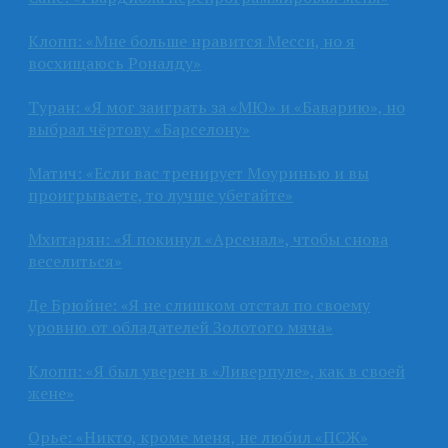
Клопп: «Мне больше нравится Месси, но я
восхищаюсь Роналду»
Туран: «Я мог заиграть за «МЮ» и «Баварию», но
выбрал чёртову «Барселону»
Матич: «Если вас тренирует Моуринью и вы
проигрываете, то лучше убегайте»
Мхитарян: «Я покинул «Арсенал», чтобы снова
веселиться»
Де Брюйне: «Я не слишком отстал по своему
уровню от обладателей Золотого мяча»
Клопп: «Я был уверен в «Ливерпуле», как в своей
жене»
Орье: «Никто, кроме меня, не любил «ПСЖ»