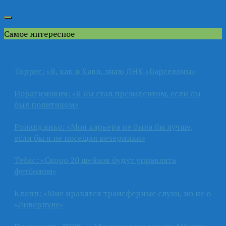
Самое интересное
Торрес: «Я, как и Хави, знаю ДНК «Барселоны»
Ибрагимович: «Я бы стал президентом, если бы
был политиком»
Роналдиньо: «Моя карьера не была бы лучше,
если бы я не посещал вечеринки»
Тебас: «Скоро 20 шейхов будут управлять
футболом»
Клопп: «Мне нравятся трансферные слухи, но не о
«Ливерпуле»