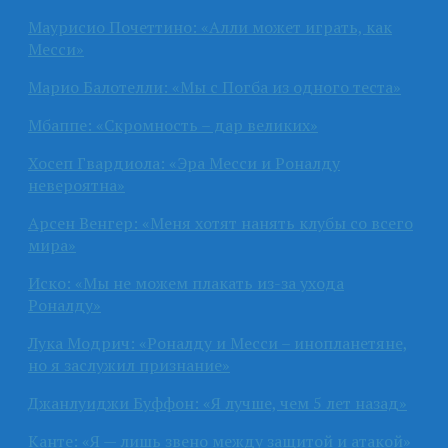
Маурисио Почеттино: «Алли может играть, как
Месси»
Марио Балотелли: «Мы с Погба из одного теста»
Мбаппе: «Скромность – дар великих»
Хосеп Гвардиола: «Эра Месси и Роналду
невероятна»
Арсен Венгер: «Меня хотят нанять клубы со всего
мира»
Иско: «Мы не можем плакать из-за ухода
Роналду»
Лука Модрич: «Роналду и Месси – инопланетяне,
но я заслужил признание»
Джанлуиджи Буффон: «Я лучше, чем 5 лет назад»
Канте: «Я — лишь звено между защитой и атакой»