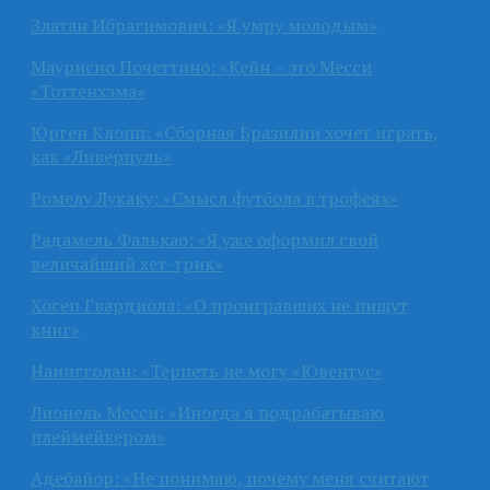
Златан Ибрагимович: «Я умру молодым»
Маурисио Почеттино: «Кейн – это Месси
«Тоттенхэма»
Юрген Клопп: «Сборная Бразилии хочет играть,
как «Ливерпуль»
Ромелу Лукаку: «Смысл футбола в трофеях»
Радамель Фалькао: «Я уже оформил свой
величайший хет-трик»
Хосеп Гвардиола: «О проигравших не пишут
книг»
Наингголан: «Терпеть не могу «Ювентус»
Лионель Месси: «Иногда я подрабатываю
плеймейкером»
Адебайор: «Не понимаю, почему меня считают