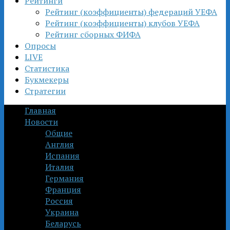
Рейтинги
Рейтинг (коэффициенты) федераций УЕФА
Рейтинг (коэффициенты) клубов УЕФА
Рейтинг сборных ФИФА
Опросы
LIVE
Статистика
Букмекеры
Стратегии
Главная
Новости
Общие
Англия
Испания
Италия
Германия
Франция
Россия
Украина
Беларусь