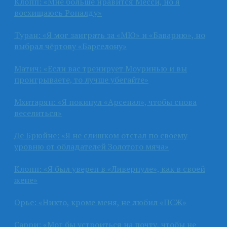
Клопп: «Мне больше нравится Месси, но я
восхищаюсь Роналду»
Туран: «Я мог заиграть за «МЮ» и «Баварию», но
выбрал чёртову «Барселону»
Матич: «Если вас тренирует Моуринью и вы
проигрываете, то лучше убегайте»
Мхитарян: «Я покинул «Арсенал», чтобы снова
веселиться»
Де Брюйне: «Я не слишком отстал по своему
уровню от обладателей Золотого мяча»
Клопп: «Я был уверен в «Ливерпуле», как в своей
жене»
Орье: «Никто, кроме меня, не любил «ПСЖ»
Сарри: «Мог бы устроиться на почту, чтобы не