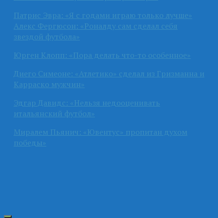
Патрис Эвра: «Я с годами играю только лучше»
Алекс Фергюсон: «Роналду сам сделал себя
звездой футбола»
Юрген Клопп: «Пора делать что-то особенное»
Диего Симеоне: «Атлетико» сделал из Гризманна и
Карраско мужчин»
Эдгар Давидс: «Нельзя недооценивать
итальянский футбол»
Миралем Пьянич: «Ювентус» пропитан духом
победы»