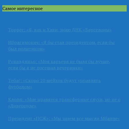
Самое интересное
Торрес: «Я, как и Хави, знаю ДНК «Барселоны»
Ибрагимович: «Я бы стал президентом, если бы
был политиком»
Роналдиньо: «Моя карьера не была бы лучше,
если бы я не посещал вечеринки»
Тебас: «Скоро 20 шейхов будут управлять
футболом»
Клопп: «Мне нравятся трансферные слухи, но не о
«Ливерпуле»
Президент «ПСЖ»: «Мы знаем все мысли Мбаппе»