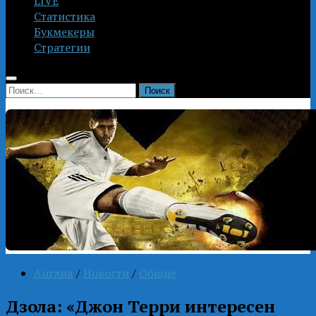
LIVE
Статистика
Букмекеры
Стратегии
Найти:
Англия
/
Новости
/
Общие
Дзола: «Джон Терри интересен