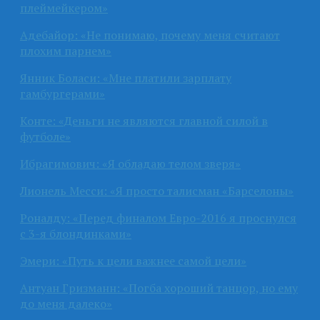
плеймейкером»
Адебайор: «Не понимаю, почему меня считают
плохим парнем»
Янник Боласи: «Мне платили зарплату
гамбургерами»
Конте: «Деньги не являются главной силой в
футболе»
Ибрагимович: «Я обладаю телом зверя»
Лионель Месси: «Я просто талисман «Барселоны»
Роналду: «Перед финалом Евро-2016 я проснулся
с 3-я блондинками»
Эмери: «Путь к цели важнее самой цели»
Антуан Гризманн: «Погба хороший танцор, но ему
до меня далеко»