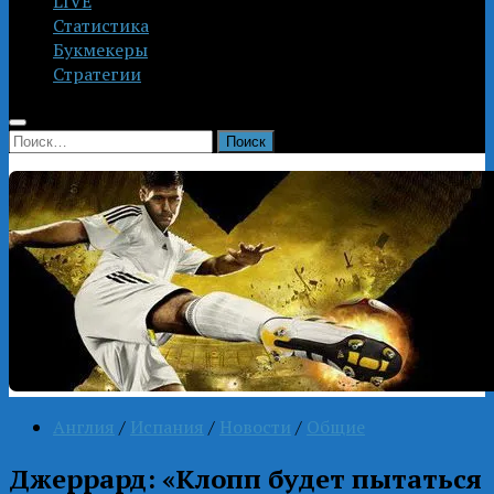
LIVE
Статистика
Букмекеры
Стратегии
Найти:
Англия
/
Испания
/
Новости
/
Общие
Джеррард: «Клопп будет пытаться