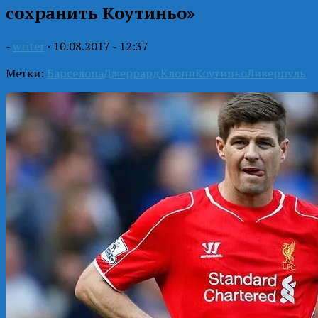
сохранить Коутиньо»
-
writer
·
10.08.2017 - 12:37
Метки:
Барселона
Джеррард
Клопп
Коутиньо
Ливерпуль