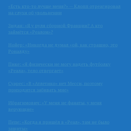
«Есть кто-то лучше меня?» — Клопп отреагировал
на слухи об увольнении
Зидан: «Я у руля сборной Франции? А кто
займётся «Реалом»?
Нойер: «Никогда не думал «ой, как страшно, это
Роналду»
Пике: «Я физически не могу надеть футболку
«Реала», тело отвергает»
Суарес: «В «Атлетико» нет Месси, поэтому
приходится забивать мне»
Ибрагимович: «У меня не фанаты, у меня
верующие»
Пепе: «Когда я пришёл в «Реал», там не было
защиты»