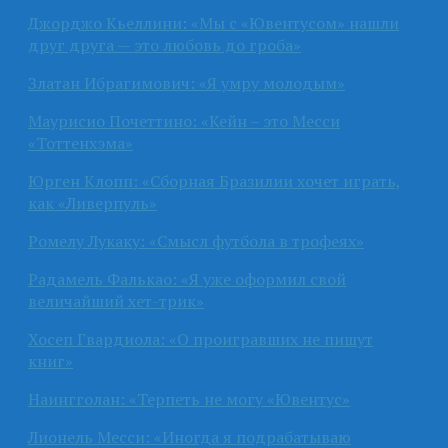
Джорджо Кьеллини: «Мы с «Ювентусом» нашли
друг друга — это любовь до гроба»
Златан Ибрагимович: «Я умру молодым»
Маурисио Почеттино: «Кейн – это Месси
«Тоттенхэма»
Юрген Клопп: «Сборная Бразилии хочет играть,
как «Ливерпуль»
Ромелу Лукаку: «Смысл футбола в трофеях»
Радамель Фалькао: «Я уже оформил свой
величайший хет-трик»
Хосеп Гвардиола: «О проигравших не пишут
книг»
Наингголан: «Терпеть не могу «Ювентус»
Лионель Месси: «Иногда я подрабатываю