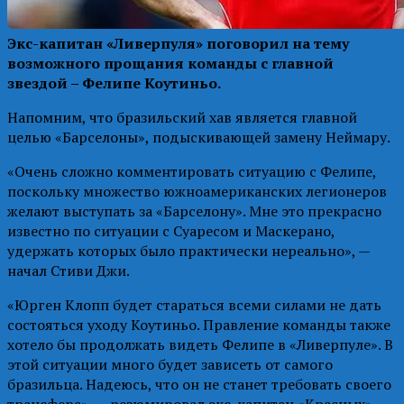
Экс-капитан «Ливерпуля» поговорил на тему
возможного прощания команды с главной
звездой – Фелипе Коутиньо.
Напомним, что бразильский хав является главной
целью «Барселоны», подыскивающей замену Неймару.
«Очень сложно комментировать ситуацию с Фелипе,
поскольку множество южноамериканских легионеров
желают выступать за «Барселону». Мне это прекрасно
известно по ситуации с Суаресом и Маскерано,
удержать которых было практически нереально», —
начал Стиви Джи.
«Юрген Клопп будет стараться всеми силами не дать
состояться уходу Коутиньо. Правление команды также
хотело бы продолжать видеть Фелипе в «Ливерпуле». В
этой ситуации много будет зависеть от самого
бразильца. Надеюсь, что он не станет требовать своего
трансфера», — резюмировал экс-капитан «Красных».