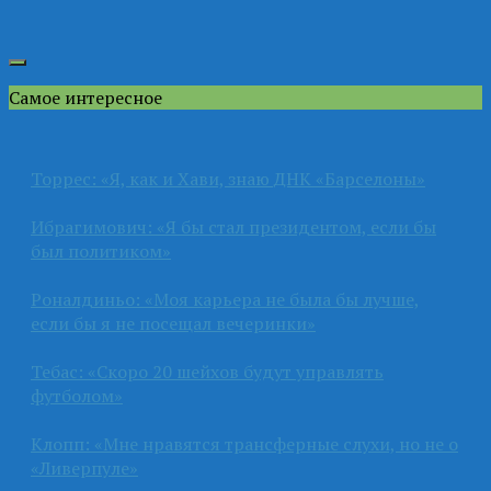
Самое интересное
Торрес: «Я, как и Хави, знаю ДНК «Барселоны»
Ибрагимович: «Я бы стал президентом, если бы
был политиком»
Роналдиньо: «Моя карьера не была бы лучше,
если бы я не посещал вечеринки»
Тебас: «Скоро 20 шейхов будут управлять
футболом»
Клопп: «Мне нравятся трансферные слухи, но не о
«Ливерпуле»