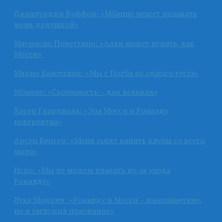
Джанлуиджи Буффон: «Мбаппе может называть
меня дедушкой»
Маурисио Почеттино: «Алли может играть, как
Месси»
Марио Балотелли: «Мы с Погба из одного теста»
Мбаппе: «Скромность – дар великих»
Хосеп Гвардиола: «Эра Месси и Роналду
невероятна»
Арсен Венгер: «Меня хотят нанять клубы со всего
мира»
Иско: «Мы не можем плакать из-за ухода
Роналду»
Лука Модрич: «Роналду и Месси – инопланетяне,
но я заслужил признание»