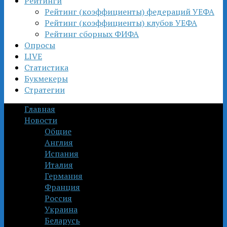
Рейтинги
Рейтинг (коэффициенты) федераций УЕФА
Рейтинг (коэффициенты) клубов УЕФА
Рейтинг сборных ФИФА
Опросы
LIVE
Статистика
Букмекеры
Стратегии
Главная
Новости
Общие
Англия
Испания
Италия
Германия
Франция
Россия
Украина
Беларусь