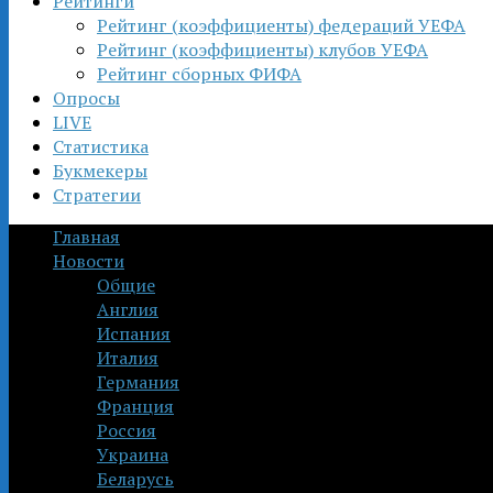
Рейтинги
Рейтинг (коэффициенты) федераций УЕФА
Рейтинг (коэффициенты) клубов УЕФА
Рейтинг сборных ФИФА
Опросы
LIVE
Статистика
Букмекеры
Стратегии
Главная
Новости
Общие
Англия
Испания
Италия
Германия
Франция
Россия
Украина
Беларусь