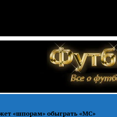
жет «шпорам» обыграть «МС»