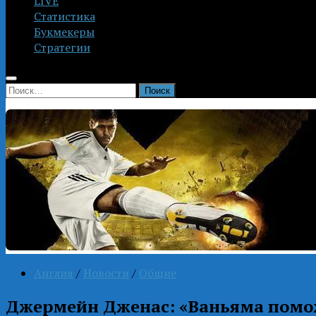
LIVE
Статистика
Букмекеры
Стратегии
Найти:
Англия
/
Новости
/
Общие
Джермейн Дженас: «Ваньяма помо