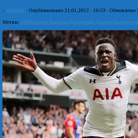
-
publizist
· Опубликовано
21.01.2017 - 10:53
· Обновлено
Метки:
АПЛ
Виктор Ваньяма
Джермейн Дженас
Манчестер