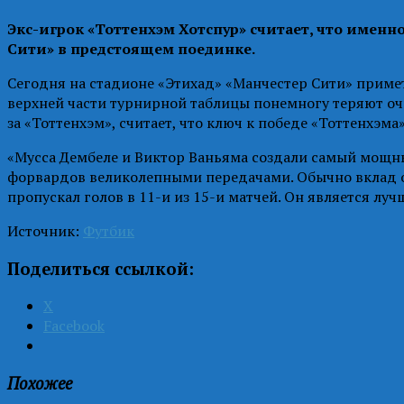
Экс-игрок «Тоттенхэм Хотспур» считает, что именн
Сити» в предстоящем поединке.
Сегодня на стадионе «Этихад» «Манчестер Сити» примет
верхней части турнирной таблицы понемногу теряют оч
за «Тоттенхэм», считает, что ключ к победе «Тоттенхэма
«Мусса Дембеле и Виктор Ваньяма создали самый мощны
форвардов великолепными передачами. Обычно вклад опо
пропускал голов в 11-и из 15-и матчей. Он является л
Источник:
Футбик
Поделиться ссылкой:
X
Facebook
Похожее