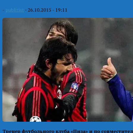
-
publizist
·
26.10.2015 - 19:11
Тренер футбольного клуба «Пиза» и по совместител