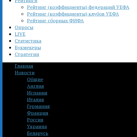
Рейтинги
Рейтинг (коэффициенты) федераций УЕФА
Рейтинг (коэффициенты) клубов УЕФА
Рейтинг сборных ФИФА
Опросы
LIVE
Статистика
Букмекеры
Стратегии
Главная
Новости
Общие
Англия
Испания
Италия
Германия
Франция
Россия
Украина
Беларусь