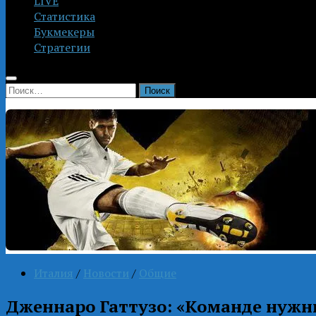
LIVE
Статистика
Букмекеры
Стратегии
Найти:
Италия
/
Новости
/
Общие
Дженнаро Гаттузо: «Команде нужн