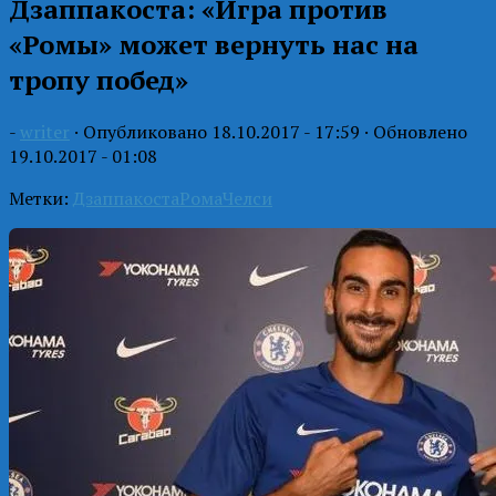
Дзаппакоста: «Игра против
«Ромы» может вернуть нас на
тропу побед»
-
writer
· Опубликовано
18.10.2017 - 17:59
· Обновлено
19.10.2017 - 01:08
Метки:
Дзаппакоста
Рома
Челси