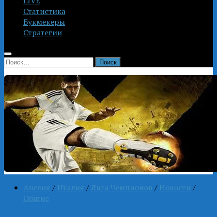
LIVE
Статистика
Букмекеры
Стратегии
Найти:
Англия
/
Италия
/
Лига Чемпионов
/
Новости
/
Общие