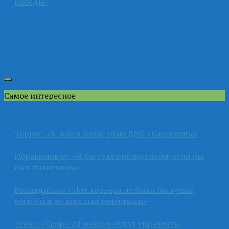
победы»
Самое интересное
Торрес: «Я, как и Хави, знаю ДНК «Барселоны»
Ибрагимович: «Я бы стал президентом, если бы
был политиком»
Роналдиньо: «Моя карьера не была бы лучше,
если бы я не посещал вечеринки»
Тебас: «Скоро 20 шейхов будут управлять