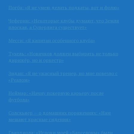
Погба: «Я не умею делать подкаты, вот и фолю»
Чеферин: «Некоторые клубы думают, что Земля
плоская, а Суперлига существует»
Месси: «Я капитан особенного клуба»
Тухель: «Новичков должен выбирать не только
дирижёр, но и оркестр»
Зидан: «Я не ужасный тренер, но мне повезло с
«Реалом»
Неймар: «Начну покерную карьеру после
футбола»
Солскьяер — о домашних поражениях: «Нам
мешают красные сидения»
Гвардиола: «Игроки моей «Барселоны» были