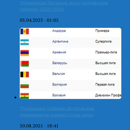
Украинская Премьер-лига (результаты,
таблица-2025/2026)
03.04.2023 - 01:05
Турнирные таблицы футбольных
чемпионатов разных стран мира
30.08.2021 - 18:41