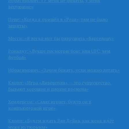
Ибрагимович: «У меня не фанаты, у меня
верующие»
Пепе: «Когда я пришёл в «Реал», там не было
защиты»
Месси: «Я легко мог бы разрушить «Барселону»
Роналду: «Лучше посмотрю бокс или UFC, чем
футбол»
Ибрагимович: «Зачем бежать, если можно летать»
Клопп: «Игра «Ливерпуля» — это супружество.
Бывают хорошие и плохие времена»
Хендерсон: «Салах играет, будто он в
компьютерной игре»
Клопп: «Будем ждать Ван Дейка, как жена ждёт
мужа из тюрьмы»