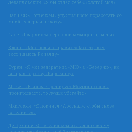
Левандовский: «Я бы отдал себе «Золотой мяч»
Ван Гал: «Тоттенхэм» упустил шанс поработать со
мной, теперь я не хочу»
Сане: «Гвардиола перепрограммировал меня»
Клопп: «Мне больше нравится Месси, но я
восхищаюсь Роналду»
Туран: «Я мог заиграть за «МЮ» и «Баварию», но
выбрал чёртову «Барселону»
Матич: «Если вас тренирует Моуринью и вы
проигрываете, то лучше убегайте»
Мхитарян: «Я покинул «Арсенал», чтобы снова
веселиться»
Де Брюйне: «Я не слишком отстал по своему
уровню от обладателей Золотого мяча»