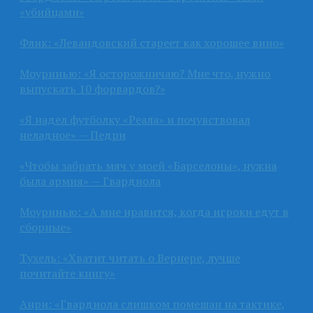
«убийцами»
Флик: «Левандовский стареет как хорошее вино»
Моуринью: «Я осторожничаю? Мне что, нужно
выпускать 10 форвардов?»
«Я надел футболку «Реала» и почувствовал
неладное» — Педри
«Чтобы забрать мяч у моей «Барселоны», нужна
была армия» — Гвардиола
Моуринью: «А мне нравится, когда игроки едут в
сборные»
Тухель: «Хватит читать о Вернере, лучше
почитайте книгу»
Анри: «Гвардиола слишком помешан на тактике,