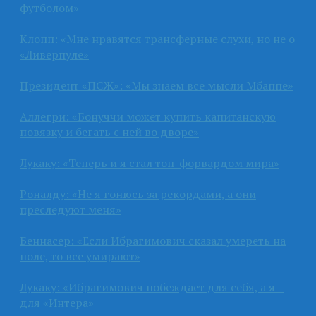
футболом»
Клопп: «Мне нравятся трансферные слухи, но не о
«Ливерпуле»
Президент «ПСЖ»: «Мы знаем все мысли Мбаппе»
Аллегри: «Бонуччи может купить капитанскую
повязку и бегать с ней во дворе»
Лукаку: «Теперь и я стал топ-форвардом мира»
Роналду: «Не я гонюсь за рекордами, а они
преследуют меня»
Беннасер: «Если Ибрагимович сказал умереть на
поле, то все умирают»
Лукаку: «Ибрагимович побеждает для себя, а я –
для «Интера»