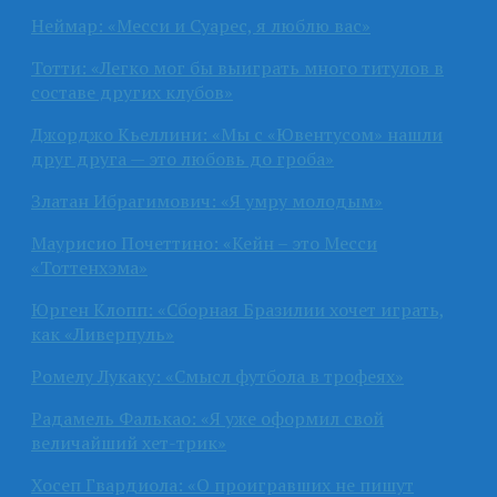
Неймар: «Месси и Суарес, я люблю вас»
Тотти: «Легко мог бы выиграть много титулов в
составе других клубов»
Джорджо Кьеллини: «Мы с «Ювентусом» нашли
друг друга — это любовь до гроба»
Златан Ибрагимович: «Я умру молодым»
Маурисио Почеттино: «Кейн – это Месси
«Тоттенхэма»
Юрген Клопп: «Сборная Бразилии хочет играть,
как «Ливерпуль»
Ромелу Лукаку: «Смысл футбола в трофеях»
Радамель Фалькао: «Я уже оформил свой
величайший хет-трик»
Хосеп Гвардиола: «О проигравших не пишут