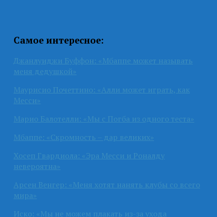
Самое интересное:
Джанлуиджи Буффон: «Мбаппе может называть
меня дедушкой»
Маурисио Почеттино: «Алли может играть, как
Месси»
Марио Балотелли: «Мы с Погба из одного теста»
Мбаппе: «Скромность – дар великих»
Хосеп Гвардиола: «Эра Месси и Роналду
невероятна»
Арсен Венгер: «Меня хотят нанять клубы со всего
мира»
Иско: «Мы не можем плакать из-за ухода