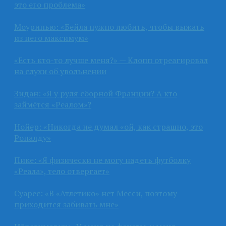
это его проблема»
Моуринью: «Бейла нужно любить, чтобы выжать
из него максимум»
«Есть кто-то лучше меня?» — Клопп отреагировал
на слухи об увольнении
Зидан: «Я у руля сборной Франции? А кто
займётся «Реалом»?
Нойер: «Никогда не думал «ой, как страшно, это
Роналду»
Пике: «Я физически не могу надеть футболку
«Реала», тело отвергает»
Суарес: «В «Атлетико» нет Месси, поэтому
приходится забивать мне»