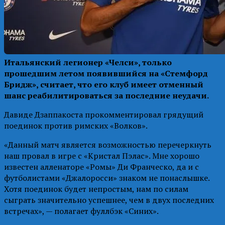
Итальянский легионер «Челси», только
прошедшим летом появившийся на «Стемфорд
Бридж», считает, что его клуб имеет отменный
шанс реабилитироваться за последние неудачи.
Давиде Дзаппакоста прокомментировал грядущий
поединок против римских «Волков».
«Данный матч является возможностью перечеркнуть
наш провал в игре с «Кристал Пэлас». Мне хорошо
известен алленаторе «Ромы» Ди Франческо, да и с
футболистами «Джалоросси» знаком не понаслышке.
Хотя поединок будет непростым, нам по силам
сыграть значительно успешнее, чем в двух последних
встречах», — полагает фуллбэк «Синих».