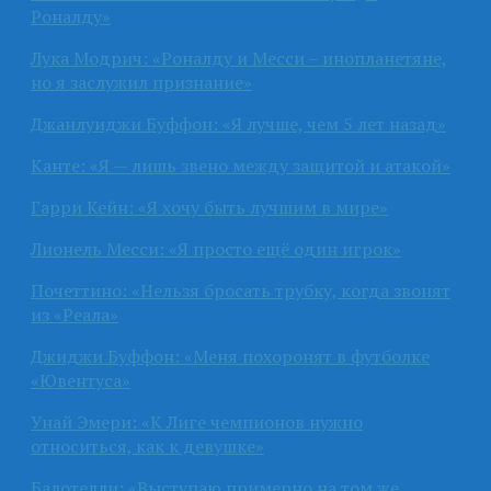
Роналду»
Лука Модрич: «Роналду и Месси – инопланетяне,
но я заслужил признание»
Джанлуиджи Буффон: «Я лучше, чем 5 лет назад»
Канте: «Я — лишь звено между защитой и атакой»
Гарри Кейн: «Я хочу быть лучшим в мире»
Лионель Месси: «Я просто ещё один игрок»
Почеттино: «Нельзя бросать трубку, когда звонят
из «Реала»
Джиджи Буффон: «Меня похоронят в футболке
«Ювентуса»
Унай Эмери: «К Лиге чемпионов нужно
относиться, как к девушке»
Балотелли: «Выступаю примерно на том же