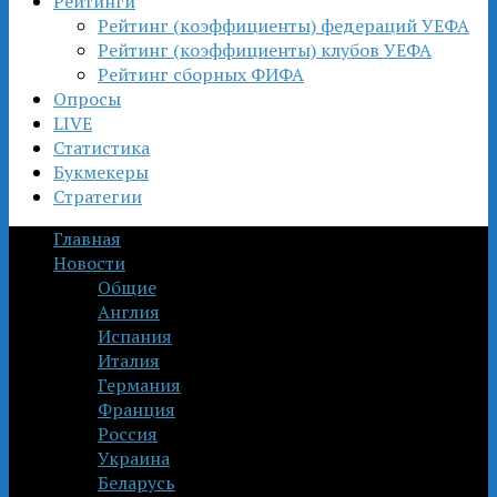
Рейтинги
Рейтинг (коэффициенты) федераций УЕФА
Рейтинг (коэффициенты) клубов УЕФА
Рейтинг сборных ФИФА
Опросы
LIVE
Статистика
Букмекеры
Стратегии
Главная
Новости
Общие
Англия
Испания
Италия
Германия
Франция
Россия
Украина
Беларусь