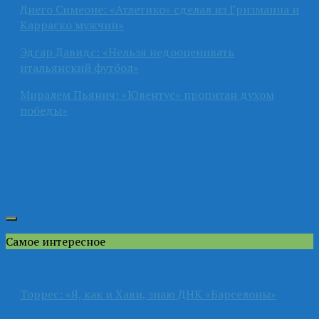
Диего Симеоне: «Атлетико» сделал из Гризманна и
Карраско мужчин»
Эдгар Давидс: «Нельзя недооценивать
итальянский футбол»
Миралем Пьянич: «Ювентус» пропитан духом
победы»
Самое интересное
Торрес: «Я, как и Хави, знаю ДНК «Барселоны»