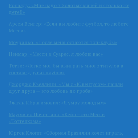
Роналду: «Мне надо 7 Золотых мячей и столько же
детей»
Арсен Венгер: «Если вы любите футбол, то любите
Месси»
Моуриньо: «После меня остаются топ-клубы»
Неймар: «Месси и Суарес, я люблю вас»
Тотти: «Легко мог бы выиграть много титулов в
составе других клубов»
Джорджо Кьеллини: «Мы с «Ювентусом» нашли
друг друга — это любовь до гроба»
Златан Ибрагимович: «Я умру молодым»
Маурисио Почеттино: «Кейн – это Месси
«Тоттенхэма»
Юрген Клопп: «Сборная Бразилии хочет играть,