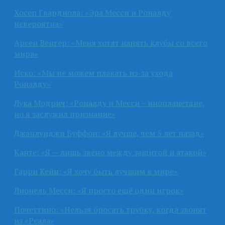
Хосеп Гвардиола: «Эра Месси и Роналду
невероятна»
Арсен Венгер: «Меня хотят нанять клубы со всего
мира»
Иско: «Мы не можем плакать из-за ухода
Роналду»
Лука Модрич: «Роналду и Месси – инопланетяне,
но я заслужил признание»
Джанлуиджи Буффон: «Я лучше, чем 5 лет назад»
Канте: «Я — лишь звено между защитой и атакой»
Гарри Кейн: «Я хочу быть лучшим в мире»
Лионель Месси: «Я просто ещё один игрок»
Почеттино: «Нельзя бросать трубку, когда звонят
из «Реала»