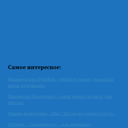
Самое интересное:
Джанлуиджи Буффон: «Мбаппе может называть
меня дедушкой»
Маурисио Почеттино: «Алли может играть, как
Месси»
Марио Балотелли: «Мы с Погба из одного теста»
Мбаппе: «Скромность – дар великих»