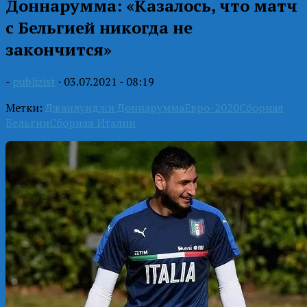
Доннарумма: «Казалось, что матч
с Бельгией никогда не
закончится»
-
publizist
·
03.07.2021 - 08:19
Метки:
Джанлуиджи Доннарумма
Евро-2020
Сборная
Бельгии
Сборная Италии