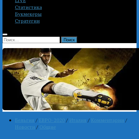
LIVE
Статистика
Букмекеры
Стратегии
Найти:
Бельгия
/
ЕВРО-2020
/
Италия
/
Комментарии
/
Новости
/
Общие