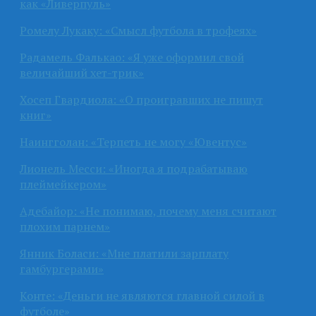
как «Ливерпуль»
Ромелу Лукаку: «Смысл футбола в трофеях»
Радамель Фалькао: «Я уже оформил свой
величайший хет-трик»
Хосеп Гвардиола: «О проигравших не пишут
книг»
Наингголан: «Терпеть не могу «Ювентус»
Лионель Месси: «Иногда я подрабатываю
плеймейкером»
Адебайор: «Не понимаю, почему меня считают
плохим парнем»
Янник Боласи: «Мне платили зарплату
гамбургерами»
Конте: «Деньги не являются главной силой в
футболе»