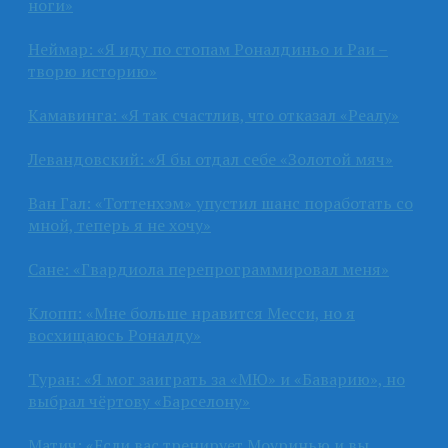
ноги»
Неймар: «Я иду по стопам Роналдиньо и Раи –
творю историю»
Камавинга: «Я так счастлив, что отказал «Реалу»
Левандовский: «Я бы отдал себе «Золотой мяч»
Ван Гал: «Тоттенхэм» упустил шанс поработать со
мной, теперь я не хочу»
Сане: «Гвардиола перепрограммировал меня»
Клопп: «Мне больше нравится Месси, но я
восхищаюсь Роналду»
Туран: «Я мог заиграть за «МЮ» и «Баварию», но
выбрал чёртову «Барселону»
Матич: «Если вас тренирует Моуринью и вы