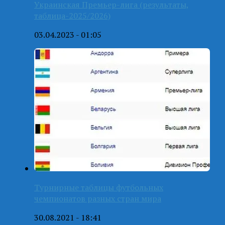
Украинская Премьер-лига (результаты,
таблица-2025/2026)
03.04.2023 - 01:05
Турнирные таблицы футбольных
чемпионатов разных стран мира
30.08.2021 - 18:41