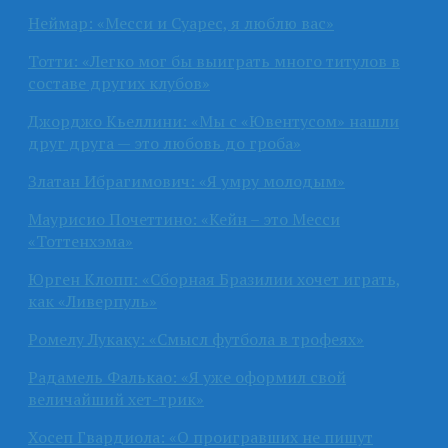
Неймар: «Месси и Суарес, я люблю вас»
Тотти: «Легко мог бы выиграть много титулов в
составе других клубов»
Джорджо Кьеллини: «Мы с «Ювентусом» нашли
друг друга — это любовь до гроба»
Златан Ибрагимович: «Я умру молодым»
Маурисио Почеттино: «Кейн – это Месси
«Тоттенхэма»
Юрген Клопп: «Сборная Бразилии хочет играть,
как «Ливерпуль»
Ромелу Лукаку: «Смысл футбола в трофеях»
Радамель Фалькао: «Я уже оформил свой
величайший хет-трик»
Хосеп Гвардиола: «О проигравших не пишут