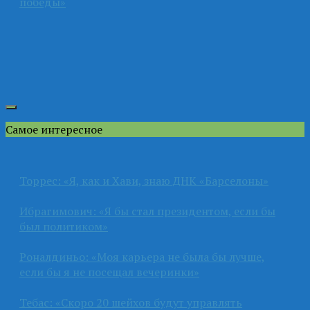
победы»
Самое интересное
Торрес: «Я, как и Хави, знаю ДНК «Барселоны»
Ибрагимович: «Я бы стал президентом, если бы
был политиком»
Роналдиньо: «Моя карьера не была бы лучше,
если бы я не посещал вечеринки»
Тебас: «Скоро 20 шейхов будут управлять