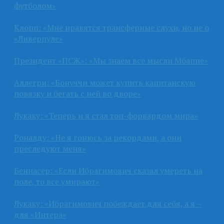
футболом»
Клопп: «Мне нравятся трансферные слухи, но не о
«Ливерпуле»
Президент «ПСЖ»: «Мы знаем все мысли Мбаппе»
Аллегри: «Бонуччи может купить капитанскую
повязку и бегать с ней во дворе»
Лукаку: «Теперь и я стал топ-форвардом мира»
Роналду: «Не я гонюсь за рекордами, а они
преследуют меня»
Беннасер: «Если Ибрагимович сказал умереть на
поле, то все умирают»
Лукаку: «Ибрагимович побеждает для себя, а я –
для «Интера»