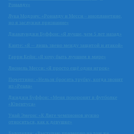
Роналду»
Лука Модрич: «Роналду и Месси – инопланетяне,
но я заслужил признание»
Джанлуиджи Буффон: «Я лучше, чем 5 лет назад»
Канте: «Я — лишь звено между защитой и атакой»
Гарри Кейн: «Я хочу быть лучшим в мире»
Лионель Месси: «Я просто ещё один игрок»
Почеттино: «Нельзя бросать трубку, когда звонят
из «Реала»
Джиджи Буффон: «Меня похоронят в футболке
«Ювентуса»
Унай Эмери: «К Лиге чемпионов нужно
относиться, как к девушке»
Балотелли: «Выступаю примерно на том же