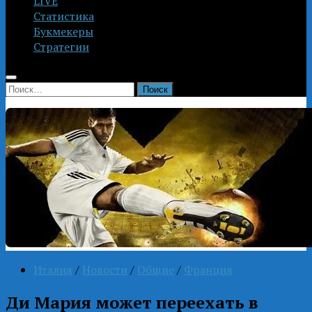
LIVE
Статистика
Букмекеры
Стратегии
Найти:
Италия
/
Новости
/
Общие
/
Франция
Ди Мария может переехать в