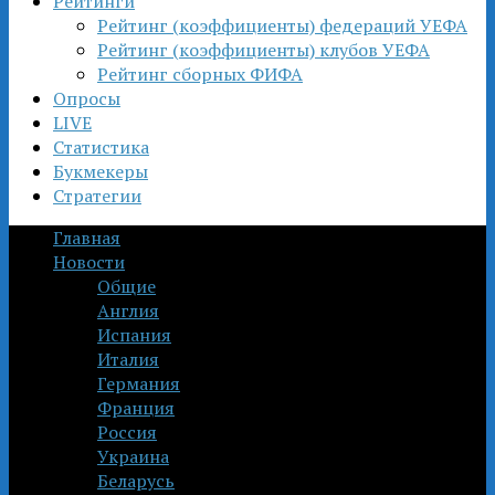
Рейтинги
Рейтинг (коэффициенты) федераций УЕФА
Рейтинг (коэффициенты) клубов УЕФА
Рейтинг сборных ФИФА
Опросы
LIVE
Статистика
Букмекеры
Стратегии
Главная
Новости
Общие
Англия
Испания
Италия
Германия
Франция
Россия
Украина
Беларусь