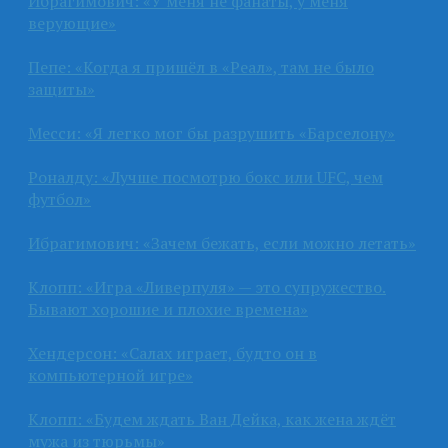
Ибрагимович: «У меня не фанаты, у меня
верующие»
Пепе: «Когда я пришёл в «Реал», там не было
защиты»
Месси: «Я легко мог бы разрушить «Барселону»
Роналду: «Лучше посмотрю бокс или UFC, чем
футбол»
Ибрагимович: «Зачем бежать, если можно летать»
Клопп: «Игра «Ливерпуля» — это супружество.
Бывают хорошие и плохие времена»
Хендерсон: «Салах играет, будто он в
компьютерной игре»
Клопп: «Будем ждать Ван Дейка, как жена ждёт
мужа из тюрьмы»