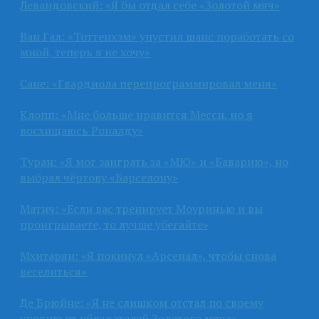
Левандовский: «Я бы отдал себе «Золотой мяч»
Ван Гал: «Тоттенхэм» упустил шанс поработать со
мной, теперь я не хочу»
Сане: «Гвардиола перепрограммировал меня»
Клопп: «Мне больше нравится Месси, но я
восхищаюсь Роналду»
Туран: «Я мог заиграть за «МЮ» и «Баварию», но
выбрал чёртову «Барселону»
Матич: «Если вас тренирует Моуринью и вы
проигрываете, то лучше убегайте»
Мхитарян: «Я покинул «Арсенал», чтобы снова
веселиться»
Де Брюйне: «Я не слишком отстал по своему
уровню от обладателей Золотого мяча»