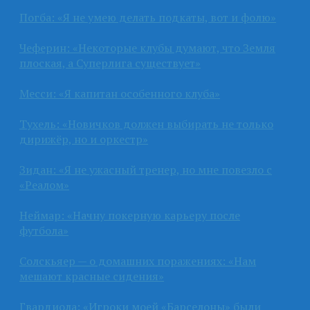
Погба: «Я не умею делать подкаты, вот и фолю»
Чеферин: «Некоторые клубы думают, что Земля
плоская, а Суперлига существует»
Месси: «Я капитан особенного клуба»
Тухель: «Новичков должен выбирать не только
дирижёр, но и оркестр»
Зидан: «Я не ужасный тренер, но мне повезло с
«Реалом»
Неймар: «Начну покерную карьеру после
футбола»
Солскьяер — о домашних поражениях: «Нам
мешают красные сидения»
Гвардиола: «Игроки моей «Барселоны» были