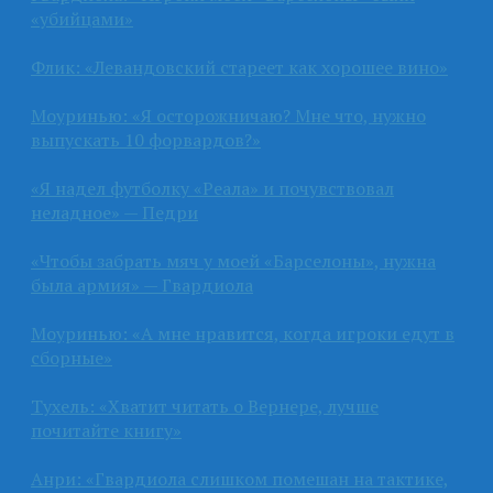
«убийцами»
Флик: «Левандовский стареет как хорошее вино»
Моуринью: «Я осторожничаю? Мне что, нужно
выпускать 10 форвардов?»
«Я надел футболку «Реала» и почувствовал
неладное» — Педри
«Чтобы забрать мяч у моей «Барселоны», нужна
была армия» — Гвардиола
Моуринью: «А мне нравится, когда игроки едут в
сборные»
Тухель: «Хватит читать о Вернере, лучше
почитайте книгу»
Анри: «Гвардиола слишком помешан на тактике,