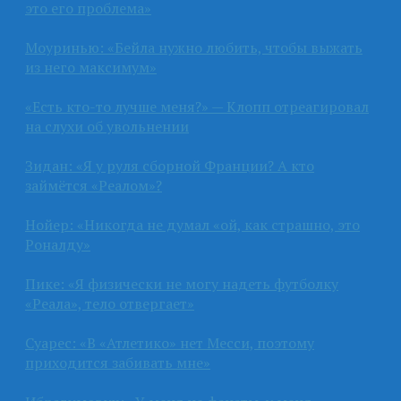
это его проблема»
Моуринью: «Бейла нужно любить, чтобы выжать
из него максимум»
«Есть кто-то лучше меня?» — Клопп отреагировал
на слухи об увольнении
Зидан: «Я у руля сборной Франции? А кто
займётся «Реалом»?
Нойер: «Никогда не думал «ой, как страшно, это
Роналду»
Пике: «Я физически не могу надеть футболку
«Реала», тело отвергает»
Суарес: «В «Атлетико» нет Месси, поэтому
приходится забивать мне»