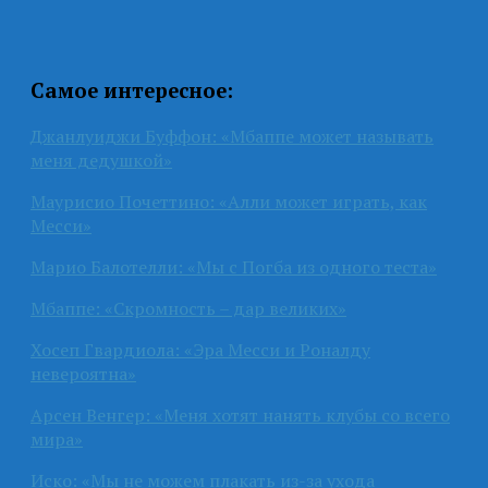
Самое интересное:
Джанлуиджи Буффон: «Мбаппе может называть
меня дедушкой»
Маурисио Почеттино: «Алли может играть, как
Месси»
Марио Балотелли: «Мы с Погба из одного теста»
Мбаппе: «Скромность – дар великих»
Хосеп Гвардиола: «Эра Месси и Роналду
невероятна»
Арсен Венгер: «Меня хотят нанять клубы со всего
мира»
Иско: «Мы не можем плакать из-за ухода