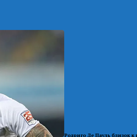
Родриго Де Пауль близок к