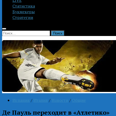
LIVE
Статистика
Букмекеры
Стратегии
Найти:
Испания
/
Италия
/
Новости
/
Общие
Де Пауль переходит в «Атлетико»