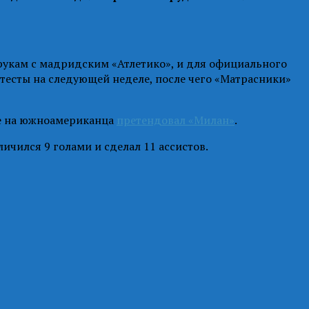
рукам с мадридским «Атлетико», и для официального
тесты на следующей неделе, после чего «Матрасники»
ее на южноамериканца
претендовал «Милан»
.
ичился 9 голами и сделал 11 ассистов.