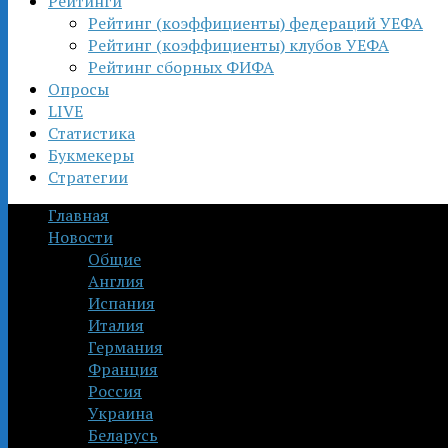
Рейтинги
Рейтинг (коэффициенты) федераций УЕФА
Рейтинг (коэффициенты) клубов УЕФА
Рейтинг сборных ФИФА
Опросы
LIVE
Статистика
Букмекеры
Стратегии
Главная
Новости
Общие
Англия
Испания
Италия
Германия
Франция
Россия
Украина
Беларусь