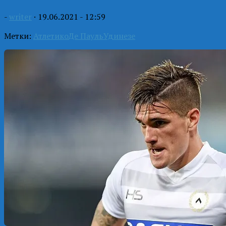
-
writer
·
19.06.2021 - 12:59
Метки:
Атлетико
Де Пауль
Удинезе