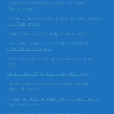
Маурисио Почеттино: «Кейн – это Месси
«Тоттенхэма»
Юрген Клопп: «Сборная Бразилии хочет играть,
как «Ливерпуль»
Ромелу Лукаку: «Смысл футбола в трофеях»
Радамель Фалькао: «Я уже оформил свой
величайший хет-трик»
Хосеп Гвардиола: «О проигравших не пишут
книг»
Наингголан: «Терпеть не могу «Ювентус»
Лионель Месси: «Иногда я подрабатываю
плеймейкером»
Адебайор: «Не понимаю, почему меня считают
плохим парнем»
Янник Боласи: «Мне платили зарплату