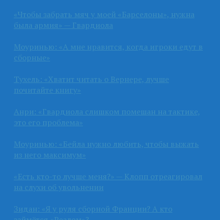
«Чтобы забрать мяч у моей «Барселоны», нужна
была армия» — Гвардиола
Моуринью: «А мне нравится, когда игроки едут в
сборные»
Тухель: «Хватит читать о Вернере, лучше
почитайте книгу»
Анри: «Гвардиола слишком помешан на тактике,
это его проблема»
Моуринью: «Бейла нужно любить, чтобы выжать
из него максимум»
«Есть кто-то лучше меня?» — Клопп отреагировал
на слухи об увольнении
Зидан: «Я у руля сборной Франции? А кто
займётся «Реалом»?