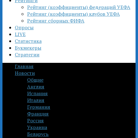
Рейтинги
Рейтинг (коэффициенты) федераций УЕФА
Рейтинг (коэффициенты) клубов УЕФА
Рейтинг сборных ФИФА
Опросы
LIVE
Статистика
Букмекеры
Стратегии
Главная
Новости
Общие
Англия
Испания
Италия
Германия
Франция
Россия
Украина
Беларусь