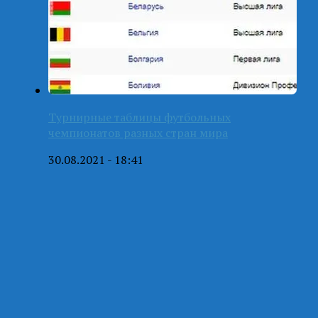
Турнирные таблицы футбольных
чемпионатов разных стран мира
30.08.2021 - 18:41