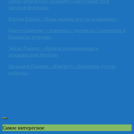
Алекс Фергюсон: «Роналду сам сделал себя
звездой футбола»
Юрген Клопп: «Пора делать что-то особенное»
Диего Симеоне: «Атлетико» сделал из Гризманна и
Карраско мужчин»
Эдгар Давидс: «Нельзя недооценивать
итальянский футбол»
Миралем Пьянич: «Ювентус» пропитан духом
победы»
Самое интересное