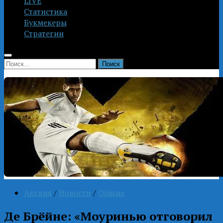
LIVE
Статистика
Букмекеры
Стратегии
Найти:
Англия
/
Новости
/
Общие
Де Брёйне: «Моуринью отговорил