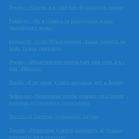
Лукаку: «Теперь и я стал топ-форвардом мира»
Роналду: «Не я гонюсь за рекордами, а они
преследуют меня»
Беннасер: «Если Ибрагимович сказал умереть на
поле, то все умирают»
Лукаку: «Ибрагимович побеждает для себя, а я –
для «Интера»
Погба: «Я не умею делать подкаты, вот и фолю»
Чеферин: «Некоторые клубы думают, что Земля
плоская, а Суперлига существует»
Месси: «Я капитан особенного клуба»
Тухель: «Новичков должен выбирать не только
дирижёр, но и оркестр»