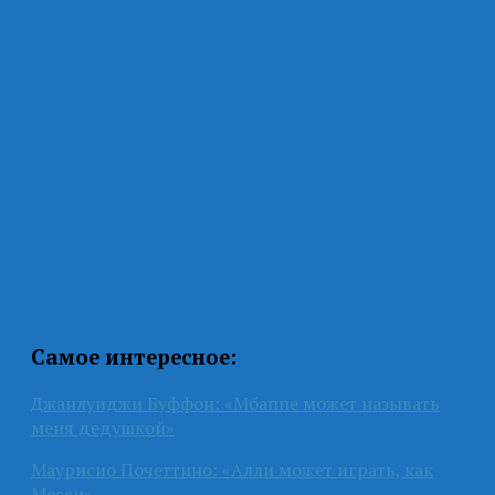
Самое интересное:
Джанлуиджи Буффон: «Мбаппе может называть
меня дедушкой»
Маурисио Почеттино: «Алли может играть, как
Месси»