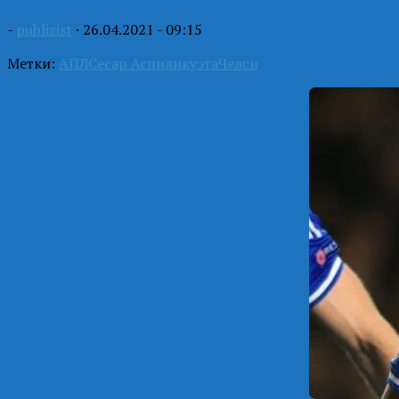
-
publizist
·
26.04.2021 - 09:15
Метки:
АПЛ
Сесар Аспиликуэта
Челси