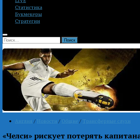
LIVE
Статистика
Букмекеры
Стратегии
Найти:
Англия
/
Новости
/
Общие
/
Трансферные слухи
«Челси» рискует потерять капитан