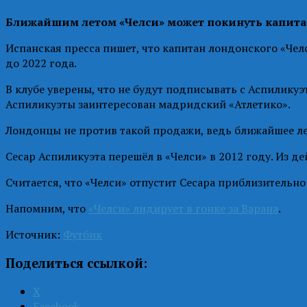
Ближайшим летом «Челси» может покинуть капита
Испанская пресса пишет, что капитан лондонского «Чел
до 2022 года.
В клубе уверены, что не будут подписывать с Аспилику
Аспиликуэты заинтересован мадридский «Атлетико».
Лондонцы не против такой продажи, ведь ближайшее лет
Сесар Аспиликуэта перешёл в «Челси» в 2012 году. Из д
Считается, что «Челси» отпустит Сесара приблизительно
Напомним, что
«Челси» лидирует в гонке за Варана
.
Источник:
Футбик
Поделиться ссылкой:
X
Facebook