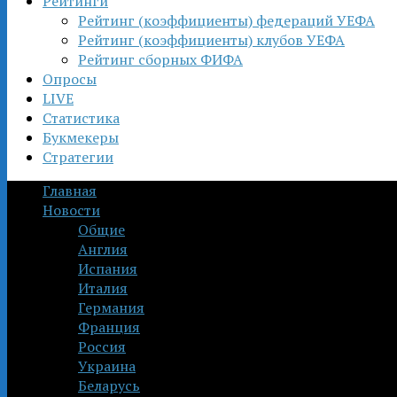
Рейтинги
Рейтинг (коэффициенты) федераций УЕФА
Рейтинг (коэффициенты) клубов УЕФА
Рейтинг сборных ФИФА
Опросы
LIVE
Статистика
Букмекеры
Стратегии
Главная
Новости
Общие
Англия
Испания
Италия
Германия
Франция
Россия
Украина
Беларусь