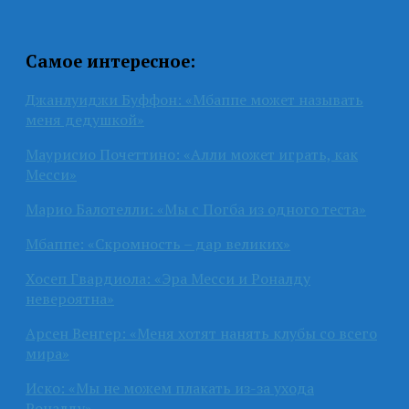
Самое интересное:
Джанлуиджи Буффон: «Мбаппе может называть
меня дедушкой»
Маурисио Почеттино: «Алли может играть, как
Месси»
Марио Балотелли: «Мы с Погба из одного теста»
Мбаппе: «Скромность – дар великих»
Хосеп Гвардиола: «Эра Месси и Роналду
невероятна»
Арсен Венгер: «Меня хотят нанять клубы со всего
мира»
Иско: «Мы не можем плакать из-за ухода
Роналду»