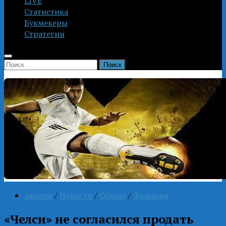
LIVE
Статистика
Букмекеры
Стратегии
Найти:
Англия
/
Новости
/
Общие
/
Франция
«Челси» не согласился продать