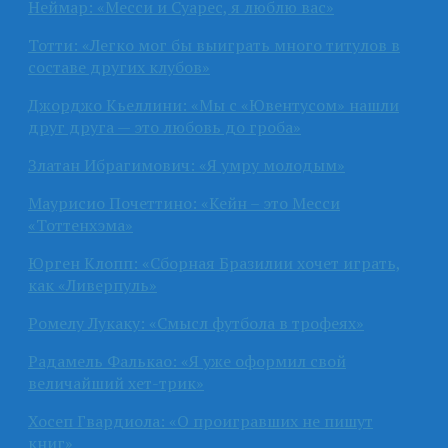
Неймар: «Месси и Суарес, я люблю вас»
Тотти: «Легко мог бы выиграть много титулов в
составе других клубов»
Джорджо Кьеллини: «Мы с «Ювентусом» нашли
друг друга — это любовь до гроба»
Златан Ибрагимович: «Я умру молодым»
Маурисио Почеттино: «Кейн – это Месси
«Тоттенхэма»
Юрген Клопп: «Сборная Бразилии хочет играть,
как «Ливерпуль»
Ромелу Лукаку: «Смысл футбола в трофеях»
Радамель Фалькао: «Я уже оформил свой
величайший хет-трик»
Хосеп Гвардиола: «О проигравших не пишут
книг»