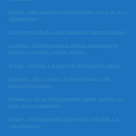
Клопп: «Мне нравятся трансферные слухи, но не о
«Ливерпуле»
Президент «ПСЖ»: «Мы знаем все мысли Мбаппе»
Аллегри: «Бонуччи может купить капитанскую
повязку и бегать с ней во дворе»
Лукаку: «Теперь и я стал топ-форвардом мира»
Роналду: «Не я гонюсь за рекордами, а они
преследуют меня»
Беннасер: «Если Ибрагимович сказал умереть на
поле, то все умирают»
Лукаку: «Ибрагимович побеждает для себя, а я –
для «Интера»