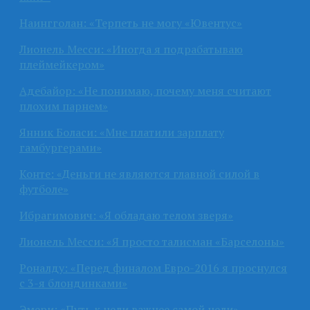
Наингголан: «Терпеть не могу «Ювентус»
Лионель Месси: «Иногда я подрабатываю
плеймейкером»
Адебайор: «Не понимаю, почему меня считают
плохим парнем»
Янник Боласи: «Мне платили зарплату
гамбургерами»
Конте: «Деньги не являются главной силой в
футболе»
Ибрагимович: «Я обладаю телом зверя»
Лионель Месси: «Я просто талисман «Барселоны»
Роналду: «Перед финалом Евро-2016 я проснулся
с 3-я блондинками»
Эмери: «Путь к цели важнее самой цели»