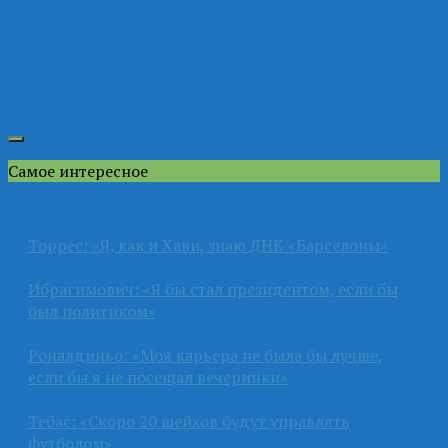
Самое интересное
Торрес: «Я, как и Хави, знаю ДНК «Барселоны»
Ибрагимович: «Я бы стал президентом, если бы
был политиком»
Роналдиньо: «Моя карьера не была бы лучше,
если бы я не посещал вечеринки»
Тебас: «Скоро 20 шейхов будут управлять
футболом»