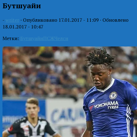
Бутшуайи
-
writer
· Опубликовано
17.01.2017 - 11:09
· Обновлено
18.01.2017 - 10:47
Метки:
Бутшуайи
ПСЖ
Челси