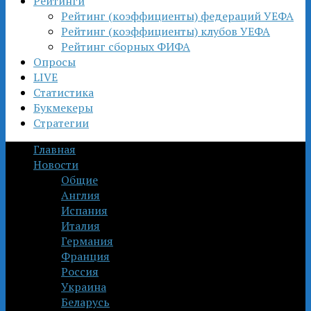
Рейтинги
Рейтинг (коэффициенты) федераций УЕФА
Рейтинг (коэффициенты) клубов УЕФА
Рейтинг сборных ФИФА
Опросы
LIVE
Статистика
Букмекеры
Стратегии
Главная
Новости
Общие
Англия
Испания
Италия
Германия
Франция
Россия
Украина
Беларусь