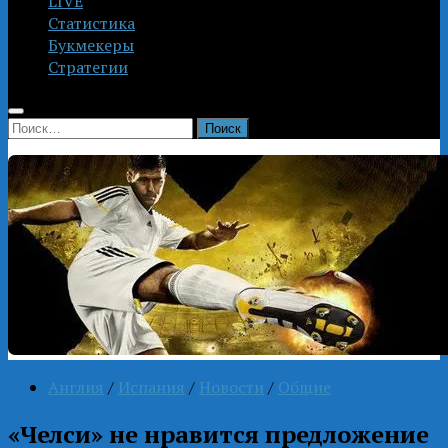
LIVE
Статистика
Букмекеры
Стратегии
Найти:
Англия
/
Испания
/
Новости
/
Общие
«Челси» не нравится предложение