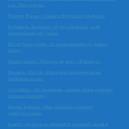
как «Ливерпуль»
Ромелу Лукаку: «Смысл футбола в трофеях»
Радамель Фалькао: «Я уже оформил свой
величайший хет-трик»
Хосеп Гвардиола: «О проигравших не пишут
книг»
Наингголан: «Терпеть не могу «Ювентус»
Лионель Месси: «Иногда я подрабатываю
плеймейкером»
Адебайор: «Не понимаю, почему меня считают
плохим парнем»
Янник Боласи: «Мне платили зарплату
гамбургерами»
Конте: «Деньги не являются главной силой в