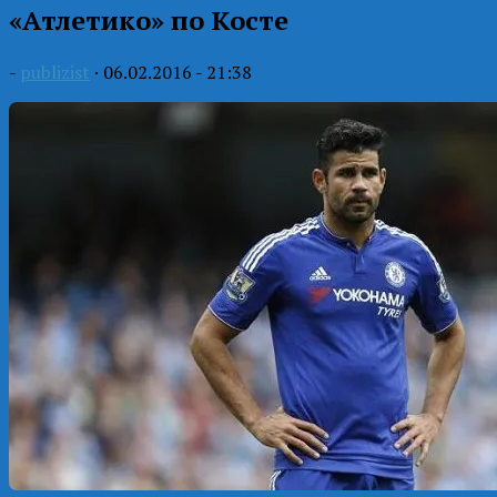
«Атлетико» по Косте
-
publizist
·
06.02.2016 - 21:38