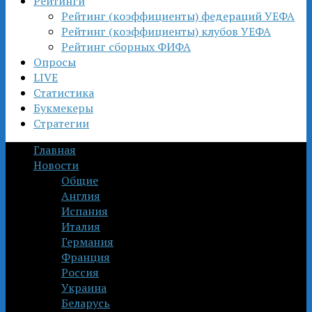
Рейтинги
Рейтинг (коэффициенты) федераций УЕФА
Рейтинг (коэффициенты) клубов УЕФА
Рейтинг сборных ФИФА
Опросы
LIVE
Статистика
Букмекеры
Стратегии
Главная
Новости
Общие
Англия
Испания
Италия
Германия
Франция
Россия
Украина
Беларусь