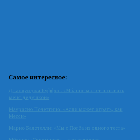
Самое интересное:
Джанлуиджи Буффон: «Мбаппе может называть
меня дедушкой»
Маурисио Почеттино: «Алли может играть, как
Месси»
Марио Балотелли: «Мы с Погба из одного теста»
Мбаппе: «Скромность – дар великих»