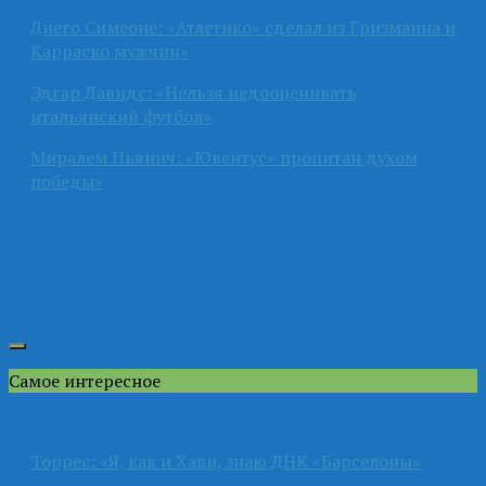
Диего Симеоне: «Атлетико» сделал из Гризманна и
Карраско мужчин»
Эдгар Давидс: «Нельзя недооценивать
итальянский футбол»
Миралем Пьянич: «Ювентус» пропитан духом
победы»
Самое интересное
Торрес: «Я, как и Хави, знаю ДНК «Барселоны»