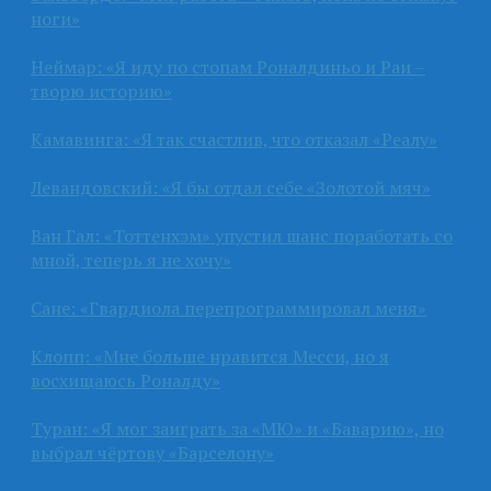
ноги»
Неймар: «Я иду по стопам Роналдиньо и Раи –
творю историю»
Камавинга: «Я так счастлив, что отказал «Реалу»
Левандовский: «Я бы отдал себе «Золотой мяч»
Ван Гал: «Тоттенхэм» упустил шанс поработать со
мной, теперь я не хочу»
Сане: «Гвардиола перепрограммировал меня»
Клопп: «Мне больше нравится Месси, но я
восхищаюсь Роналду»
Туран: «Я мог заиграть за «МЮ» и «Баварию», но
выбрал чёртову «Барселону»