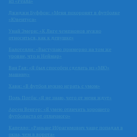
из «Реала»
Джиджи Буффон: «Меня похоронят в футболке
«Ювентуса»
Унай Эмери: «К Лиге чемпионов нужно
относиться, как к девушке»
Балотелли: «Выступаю примерно на том же
уровне, что и Неймар»
Ван Гал: «Я был способен сделать из «МЮ»
машину»
Хави: «В футбол нужно играть с умом»
Поль Погба: «Я не знаю, чего от меня ждут»
Арсен Венгер: «Я умею отличить хорошего
футболиста от отличного»
Капелло: «Раньше Ибрагимович чаще попадал в
окна, чем в ворота»