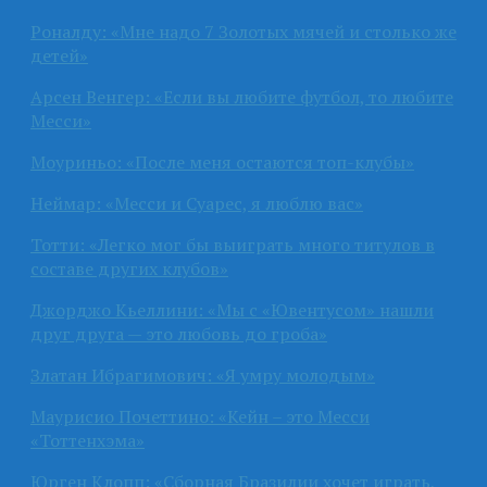
Роналду: «Мне надо 7 Золотых мячей и столько же
детей»
Арсен Венгер: «Если вы любите футбол, то любите
Месси»
Моуриньо: «После меня остаются топ-клубы»
Неймар: «Месси и Суарес, я люблю вас»
Тотти: «Легко мог бы выиграть много титулов в
составе других клубов»
Джорджо Кьеллини: «Мы с «Ювентусом» нашли
друг друга — это любовь до гроба»
Златан Ибрагимович: «Я умру молодым»
Маурисио Почеттино: «Кейн – это Месси
«Тоттенхэма»
Юрген Клопп: «Сборная Бразилии хочет играть,