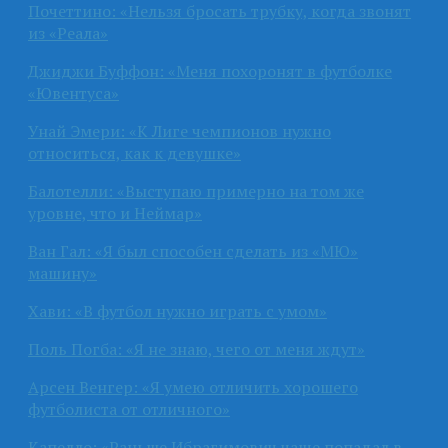
Почеттино: «Нельзя бросать трубку, когда звонят
из «Реала»
Джиджи Буффон: «Меня похоронят в футболке
«Ювентуса»
Унай Эмери: «К Лиге чемпионов нужно
относиться, как к девушке»
Балотелли: «Выступаю примерно на том же
уровне, что и Неймар»
Ван Гал: «Я был способен сделать из «МЮ»
машину»
Хави: «В футбол нужно играть с умом»
Поль Погба: «Я не знаю, чего от меня ждут»
Арсен Венгер: «Я умею отличить хорошего
футболиста от отличного»
Капелло: «Раньше Ибрагимович чаще попадал в