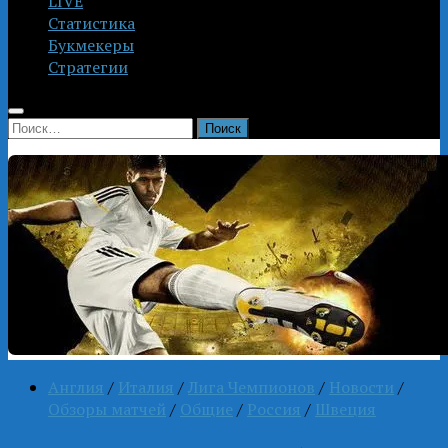
LIVE
Статистика
Букмекеры
Стратегии
Найти:
Англия
/
Италия
/
Лига Чемпионов
/
Новости
/
Обзоры матчей
/
Общие
/
Россия
/
Швеция