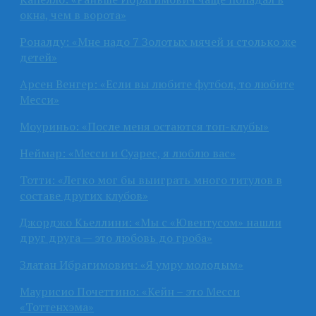
окна, чем в ворота»
Роналду: «Мне надо 7 Золотых мячей и столько же
детей»
Арсен Венгер: «Если вы любите футбол, то любите
Месси»
Моуриньо: «После меня остаются топ-клубы»
Неймар: «Месси и Суарес, я люблю вас»
Тотти: «Легко мог бы выиграть много титулов в
составе других клубов»
Джорджо Кьеллини: «Мы с «Ювентусом» нашли
друг друга — это любовь до гроба»
Златан Ибрагимович: «Я умру молодым»
Маурисио Почеттино: «Кейн – это Месси
«Тоттенхэма»