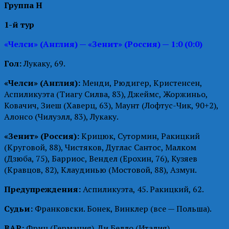
Группа H
1-й тур
«Челси» (Англия) — «Зенит» (Россия) — 1:0 (0:0)
Гол:
Лукаку, 69.
«Челси» (Англия):
Менди, Рюдигер, Кристенсен,
Аспиликуэта (Тиагу Силва, 83), Джеймс, Жоржиньо,
Ковачич, Зиеш (Хаверц, 63), Маунт (Лофтус-Чик, 90+2),
Алонсо (Чилуэлл, 83), Лукаку.
«Зенит» (Россия):
Крицюк, Сутормин, Ракицкий
(Круговой, 88), Чистяков, Дуглас Сантос, Малком
(Дзюба, 75), Барриос, Вендел (Ерохин, 76), Кузяев
(Кравцов, 82), Клаудинью (Мостовой, 88), Азмун.
Предупреждения:
Аспиликуэта, 45. Ракицкий, 62.
Судьи:
Франковски. Бонек, Винклер (все — Польша).
ВАР:
Фриц (Германия). Ди Белло (Италия).