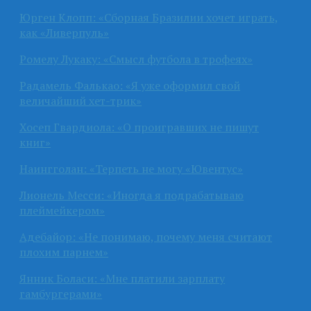
Юрген Клопп: «Сборная Бразилии хочет играть,
как «Ливерпуль»
Ромелу Лукаку: «Смысл футбола в трофеях»
Радамель Фалькао: «Я уже оформил свой
величайший хет-трик»
Хосеп Гвардиола: «О проигравших не пишут
книг»
Наингголан: «Терпеть не могу «Ювентус»
Лионель Месси: «Иногда я подрабатываю
плеймейкером»
Адебайор: «Не понимаю, почему меня считают
плохим парнем»
Янник Боласи: «Мне платили зарплату
гамбургерами»