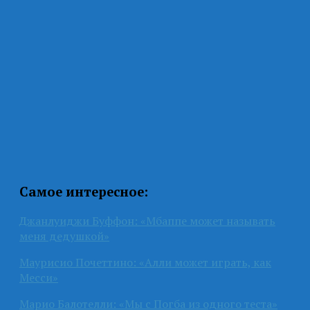
Самое интересное:
Джанлуиджи Буффон: «Мбаппе может называть
меня дедушкой»
Маурисио Почеттино: «Алли может играть, как
Месси»
Марио Балотелли: «Мы с Погба из одного теста»