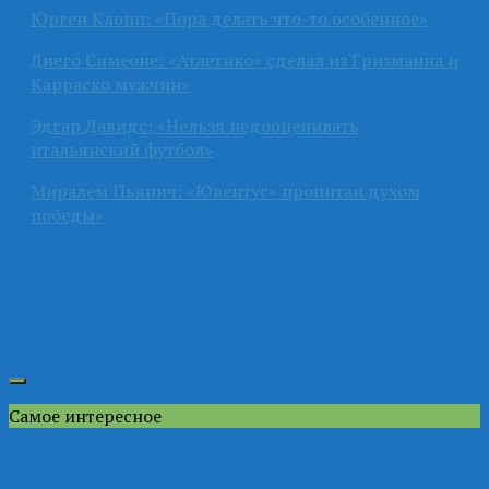
Юрген Клопп: «Пора делать что-то особенное»
Диего Симеоне: «Атлетико» сделал из Гризманна и
Карраско мужчин»
Эдгар Давидс: «Нельзя недооценивать
итальянский футбол»
Миралем Пьянич: «Ювентус» пропитан духом
победы»
Самое интересное