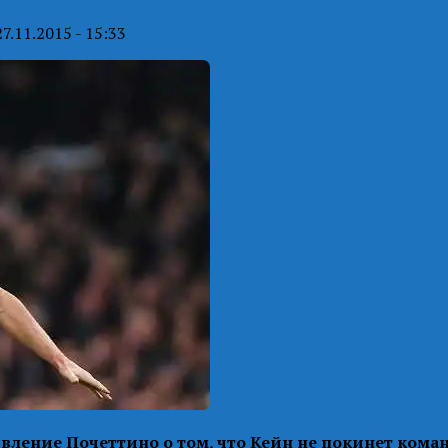
27.11.2015 - 15:33
явление Почеттино о том, что Кейн не покинет коман