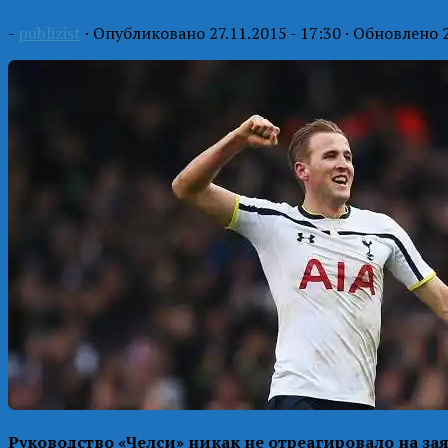
-
publizist
· Опубликовано
27.11.2015 - 17:30
· Обновлено
Руководство «Челси» никак не отреагировало на за