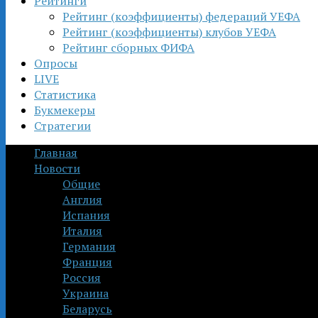
Рейтинги
Рейтинг (коэффициенты) федераций УЕФА
Рейтинг (коэффициенты) клубов УЕФА
Рейтинг сборных ФИФА
Опросы
LIVE
Статистика
Букмекеры
Стратегии
Главная
Новости
Общие
Англия
Испания
Италия
Германия
Франция
Россия
Украина
Беларусь