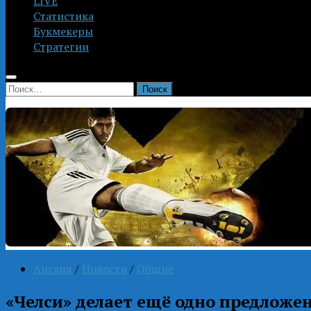
LIVE
Статистика
Букмекеры
Стратегии
Найти:
Англия
/
Новости
/
Общие
«Челси» делает ещё одно предложе