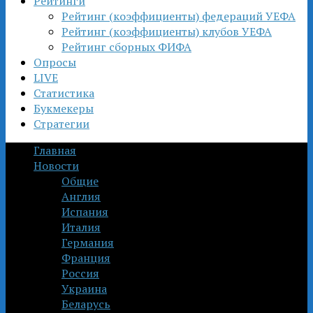
Рейтинги
Рейтинг (коэффициенты) федераций УЕФА
Рейтинг (коэффициенты) клубов УЕФА
Рейтинг сборных ФИФА
Опросы
LIVE
Статистика
Букмекеры
Стратегии
Главная
Новости
Общие
Англия
Испания
Италия
Германия
Франция
Россия
Украина
Беларусь