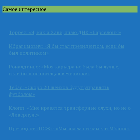
Самое интересное
Торрес: «Я, как и Хави, знаю ДНК «Барселоны»
Ибрагимович: «Я бы стал президентом, если бы
был политиком»
Роналдиньо: «Моя карьера не была бы лучше,
если бы я не посещал вечеринки»
Тебас: «Скоро 20 шейхов будут управлять
футболом»
Клопп: «Мне нравятся трансферные слухи, но не о
«Ливерпуле»
Президент «ПСЖ»: «Мы знаем все мысли Мбаппе»