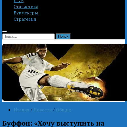
LIVE
Статистика
Букмекеры
Стратегии
Найти:
Италия
/
Новости
/
Общие
Буффон: «Хочу выступить на