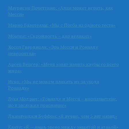
Маурисио Почеттино: «Алли может играть, как
Месси»
Марио Балотелли: «Мы с Погба из одного теста»
Мбаппе: «Скромность – дар великих»
Хосеп Гвардиола: «Эра Месси и Роналду
невероятна»
Арсен Венгер: «Меня хотят нанять клубы со всего
мира»
Иско: «Мы не можем плакать из-за ухода
Роналду»
Лука Модрич: «Роналду и Месси – инопланетяне,
но я заслужил признание»
Джанлуиджи Буффон: «Я лучше, чем 5 лет назад»
Канте: «Я — лишь звено между защитой и атакой»