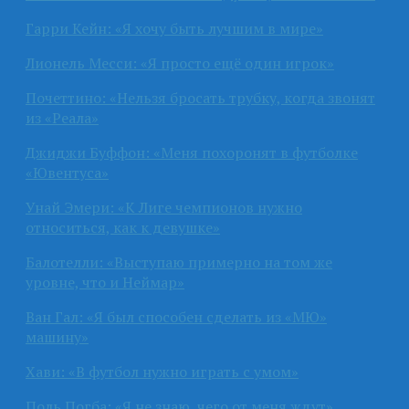
Гарри Кейн: «Я хочу быть лучшим в мире»
Лионель Месси: «Я просто ещё один игрок»
Почеттино: «Нельзя бросать трубку, когда звонят
из «Реала»
Джиджи Буффон: «Меня похоронят в футболке
«Ювентуса»
Унай Эмери: «К Лиге чемпионов нужно
относиться, как к девушке»
Балотелли: «Выступаю примерно на том же
уровне, что и Неймар»
Ван Гал: «Я был способен сделать из «МЮ»
машину»
Хави: «В футбол нужно играть с умом»
Поль Погба: «Я не знаю, чего от меня ждут»