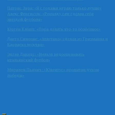
Патрис Эвра: «Я с годами играю только лучше»
Алекс Фергюсон: «Роналду сам сделал себя
звездой футбола»
Юрген Клопп: «Пора делать что-то особенное»
Диего Симеоне: «Атлетико» сделал из Гризманна и
Карраско мужчин»
Эдгар Давидс: «Нельзя недооценивать
итальянский футбол»
Миралем Пьянич: «Ювентус» пропитан духом
победы»