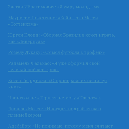
Златан Ибрагимович: «Я умру молодым»
Маурисио Почеттино: «Кейн – это Месси
«Тоттенхэма»
Юрген Клопп: «Сборная Бразилии хочет играть,
как «Ливерпуль»
Ромелу Лукаку: «Смысл футбола в трофеях»
Радамель Фалькао: «Я уже оформил свой
величайший хет-трик»
Хосеп Гвардиола: «О проигравших не пишут
книг»
Наингголан: «Терпеть не могу «Ювентус»
Лионель Месси: «Иногда я подрабатываю
плеймейкером»
Адебайор: «Не понимаю, почему меня считают