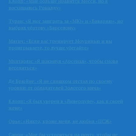
Клопп: «Мне больше нравится Месси, но я
восхищаюсь Роналду»
Туран: «Я мог заиграть за «МЮ» и «Баварию», но
выбрал чёртову «Барселону»
Матич: «Если вас тренирует Моуринью и вы
проигрываете, то лучше убегайте»
Мхитарян: «Я покинул «Арсенал», чтобы снова
веселиться»
Де Брюйне: «Я не слишком отстал по своему
уровню от обладателей Золотого мяча»
Клопп: «Я был уверен в «Ливерпуле», как в своей
жене»
Орье: «Никто, кроме меня, не любил «ПСЖ»
Сарри: «Мог бы устроиться на почту, чтобы не