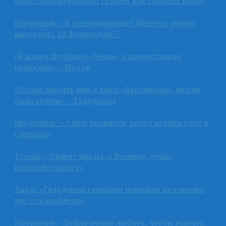
Флик: «Левандовский стареет как хорошее вино»
Моуринью: «Я осторожничаю? Мне что, нужно
выпускать 10 форвардов?»
«Я надел футболку «Реала» и почувствовал
неладное» — Педри
«Чтобы забрать мяч у моей «Барселоны», нужна
была армия» — Гвардиола
Моуринью: «А мне нравится, когда игроки едут в
сборные»
Тухель: «Хватит читать о Вернере, лучше
почитайте книгу»
Анри: «Гвардиола слишком помешан на тактике,
это его проблема»
Моуринью: «Бейла нужно любить, чтобы выжать