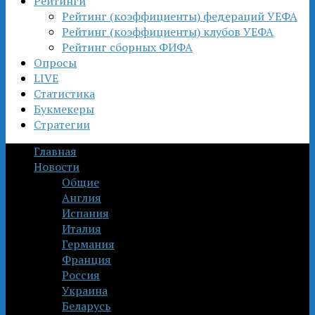
Рейтинги
Рейтинг (коэффициенты) федераций УЕФА
Рейтинг (коэффициенты) клубов УЕФА
Рейтинг сборных ФИФА
Опросы
LIVE
Статистика
Букмекеры
Стратегии
Главная
Новости
Общие
Англия
Испания
Италия
Германия
Франция
Россия
Украина
Беларусь