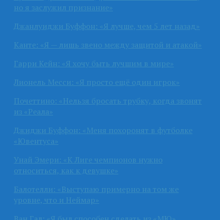
но я заслужил признание»
Джанлуиджи Буффон: «Я лучше, чем 5 лет назад»
Канте: «Я — лишь звено между защитой и атакой»
Гарри Кейн: «Я хочу быть лучшим в мире»
Лионель Месси: «Я просто ещё один игрок»
Почеттино: «Нельзя бросать трубку, когда звонят
из «Реала»
Джиджи Буффон: «Меня похоронят в футболке
«Ювентуса»
Унай Эмери: «К Лиге чемпионов нужно
относиться, как к девушке»
Балотелли: «Выступаю примерно на том же
уровне, что и Неймар»
Ван Гал: «Я был способен сделать из «МЮ»