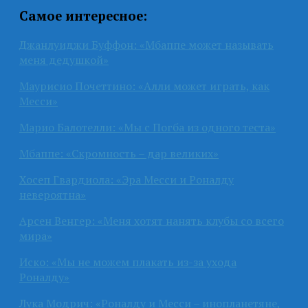
Самое интересное:
Джанлуиджи Буффон: «Мбаппе может называть
меня дедушкой»
Маурисио Почеттино: «Алли может играть, как
Месси»
Марио Балотелли: «Мы с Погба из одного теста»
Мбаппе: «Скромность – дар великих»
Хосеп Гвардиола: «Эра Месси и Роналду
невероятна»
Арсен Венгер: «Меня хотят нанять клубы со всего
мира»
Иско: «Мы не можем плакать из-за ухода
Роналду»
Лука Модрич: «Роналду и Месси – инопланетяне,