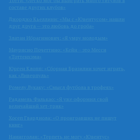
Тотти: «Легко мог бы выиграть много титулов в
составе других клубов»
Джорджо Кьеллини: «Мы с «Ювентусом» нашли
друг друга — это любовь до гроба»
Златан Ибрагимович: «Я умру молодым»
Маурисио Почеттино: «Кейн – это Месси
«Тоттенхэма»
Юрген Клопп: «Сборная Бразилии хочет играть,
как «Ливерпуль»
Ромелу Лукаку: «Смысл футбола в трофеях»
Радамель Фалькао: «Я уже оформил свой
величайший хет-трик»
Хосеп Гвардиола: «О проигравших не пишут
книг»
Наингголан: «Терпеть не могу «Ювентус»