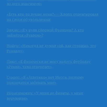
из него максимум»
«Есть кто-то лучше меня?» — Клопп отреагировал
на слухи об увольнении
Зидан: «Я у руля сборной Франции? А кто
займётся «Реалом»?
Нойер: «Никогда не думал «ой, как страшно, это
Роналду»
Пике: «Я физически не могу надеть футболку
«Реала», тело отвергает»
Суарес: «В «Атлетико» нет Месси, поэтому
приходится забивать мне»
Ибрагимович: «У меня не фанаты, у меня
верующие»