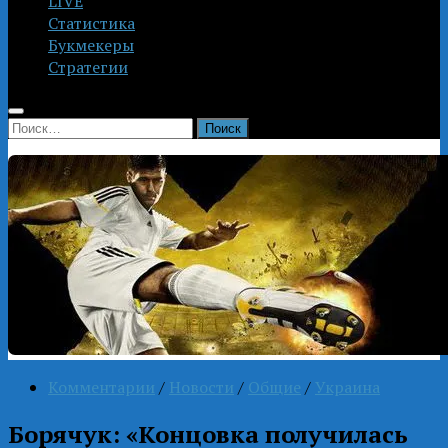
LIVE
Статистика
Букмекеры
Стратегии
Найти:
Комментарии
/
Новости
/
Общие
/
Украина
Борячук: «Концовка получилась