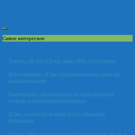
Самое интересное
Торрес: «Я, как и Хави, знаю ДНК «Барселоны»
Ибрагимович: «Я бы стал президентом, если бы
был политиком»
Роналдиньо: «Моя карьера не была бы лучше,
если бы я не посещал вечеринки»
Тебас: «Скоро 20 шейхов будут управлять
футболом»
Клопп: «Мне нравятся трансферные слухи, но не о