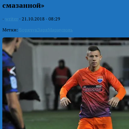
смазанной»
-
writer
·
21.10.2018 - 08:29
Метки:
Борячук
Заря
Мариуполь