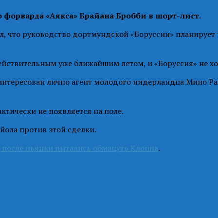
 форварда «Аякса» Брайана Бробби в шорт-лист.
, что руководство дортмундской «Боруссии» планирует
йствительным уже ближайшим летом, и «Боруссия» не хоч
аинтересован лично агент молодого нидерландца Мино Ра
ктически не появляется на поле.
йола против этой сделки.
 после пьянки пытались обмануть Клоппа
.