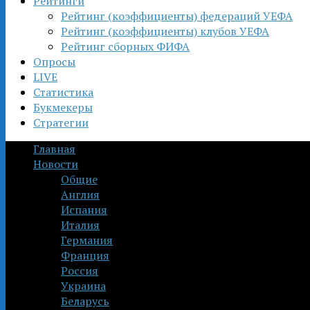
Рейтинги
Рейтинг (коэффициенты) федераций УЕФА
Рейтинг (коэффициенты) клубов УЕФА
Рейтинг сборных ФИФА
Опросы
LIVE
Статистика
Букмекеры
Стратегии
Главная
Новости
Общие
Англия
Испания
Италия
Германия
Франция
Россия
Украина
Беларусь