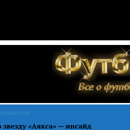
ферные слухи
 звезду «Аякса» — инсайд