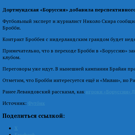
Дортмундская «Боруссия» добавила перспективного
Футбольный эксперт и журналист Николо Скира сообщил
Бробби.
Контракт Броббея с нидерландским грандом будет неде
Примечательно, что в переходе Бробби в «Боруссию» з
клубом.
Переговоры уже идут. В нынешней кампании Брайан пра
Отметим, что Бробби интересуется ещё и «Милан», но Ра
Ранее Левандовский рассказал, как
игроки «Боруссии» Д
Источник:
Футбик
Поделиться ссылкой:
X
Facebook