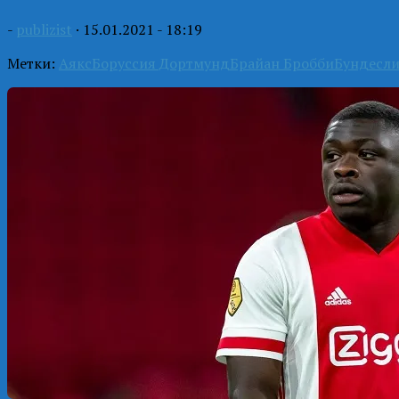
-
publizist
·
15.01.2021 - 18:19
Метки:
Аякс
Боруссия Дортмунд
Брайан Бробби
Бундесли