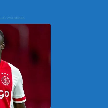
га
Эредивизи