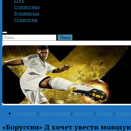
LIVE
Статистика
Букмекеры
Стратегии
Найти:
Германия
/
Нидерланды
/
Новости
/
Общие
/
Транс
«Боруссия» Д хочет увести молодую