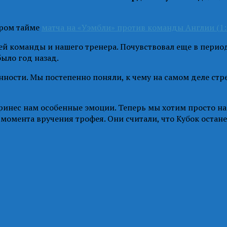
ором тайме
матча на «Уэмбли» против команды Англии (1:
всей команды и нашего тренера. Почувствовал еще в пери
было год назад.
нности. Мы постепенно поняли, к чему на самом деле стр
нес нам особенные эмоции. Теперь мы хотим просто нас
момента вручения трофея. Они считали, что Кубок останет