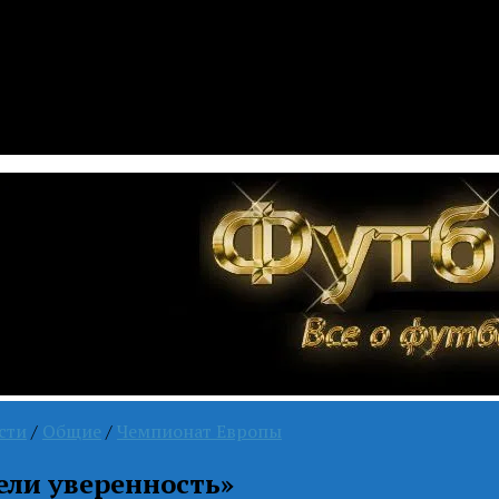
сти
/
Общие
/
Чемпионат Европы
ели уверенность»