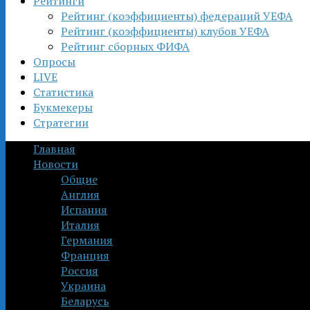
Рейтинги
Рейтинг (коэффициенты) федераций УЕФА
Рейтинг (коэффициенты) клубов УЕФА
Рейтинг сборных ФИФА
Опросы
LIVE
Статистика
Букмекеры
Стратегии
Главная
Новости
Общие
Англия
Испания
Италия
Германия
Франция
Россия
Украина
Беларусь