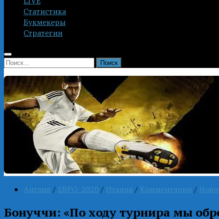
LIVE
Статистика
Букмекеры
Стратегии
Найти:
Англия
/
ЕВРО-2020
/
Италия
/
Комментарии
/
Ново
Бонуччи: «По ходу турнира мы обр