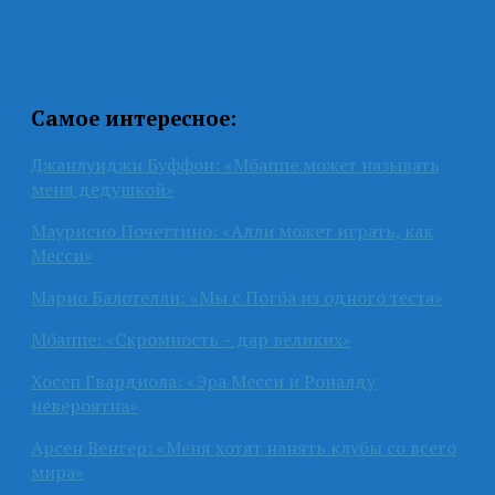
Самое интересное:
Джанлуиджи Буффон: «Мбаппе может называть
меня дедушкой»
Маурисио Почеттино: «Алли может играть, как
Месси»
Марио Балотелли: «Мы с Погба из одного теста»
Мбаппе: «Скромность – дар великих»
Хосеп Гвардиола: «Эра Месси и Роналду
невероятна»
Арсен Венгер: «Меня хотят нанять клубы со всего
мира»