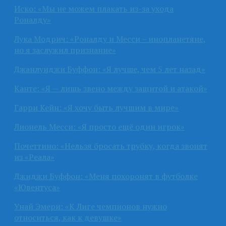
Иско: «Мы не можем плакать из-за ухода
Роналду»
Лука Модрич: «Роналду и Месси – инопланетяне,
но я заслужил признание»
Джанлуиджи Буффон: «Я лучше, чем 5 лет назад»
Канте: «Я — лишь звено между защитой и атакой»
Гарри Кейн: «Я хочу быть лучшим в мире»
Лионель Месси: «Я просто ещё один игрок»
Почеттино: «Нельзя бросать трубку, когда звонят
из «Реала»
Джиджи Буффон: «Меня похоронят в футболке
«Ювентуса»
Унай Эмери: «К Лиге чемпионов нужно
относиться, как к девушке»