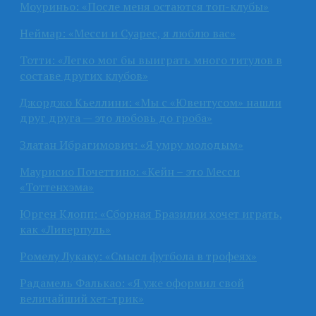
Моуриньо: «После меня остаются топ-клубы»
Неймар: «Месси и Суарес, я люблю вас»
Тотти: «Легко мог бы выиграть много титулов в
составе других клубов»
Джорджо Кьеллини: «Мы с «Ювентусом» нашли
друг друга — это любовь до гроба»
Златан Ибрагимович: «Я умру молодым»
Маурисио Почеттино: «Кейн – это Месси
«Тоттенхэма»
Юрген Клопп: «Сборная Бразилии хочет играть,
как «Ливерпуль»
Ромелу Лукаку: «Смысл футбола в трофеях»
Радамель Фалькао: «Я уже оформил свой
величайший хет-трик»