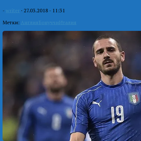
-
writer
·
27.03.2018 - 11:31
Метки:
Англия
Бонуччи
Италия