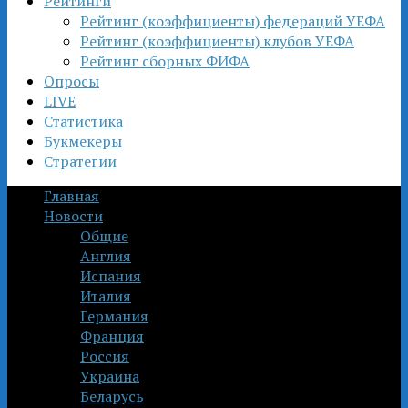
Рейтинги
Рейтинг (коэффициенты) федераций УЕФА
Рейтинг (коэффициенты) клубов УЕФА
Рейтинг сборных ФИФА
Опросы
LIVE
Статистика
Букмекеры
Стратегии
Главная
Новости
Общие
Англия
Испания
Италия
Германия
Франция
Россия
Украина
Беларусь