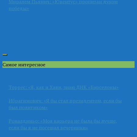
Миралем Пьянич: «Ювентус» пропитан духом
победы»
Самое интересное
Торрес: «Я, как и Хави, знаю ДНК «Барселоны»
Ибрагимович: «Я бы стал президентом, если бы
был политиком»
Роналдиньо: «Моя карьера не была бы лучше,
если бы я не посещал вечеринки»