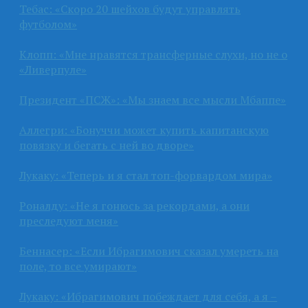
Тебас: «Скоро 20 шейхов будут управлять
футболом»
Клопп: «Мне нравятся трансферные слухи, но не о
«Ливерпуле»
Президент «ПСЖ»: «Мы знаем все мысли Мбаппе»
Аллегри: «Бонуччи может купить капитанскую
повязку и бегать с ней во дворе»
Лукаку: «Теперь и я стал топ-форвардом мира»
Роналду: «Не я гонюсь за рекордами, а они
преследуют меня»
Беннасер: «Если Ибрагимович сказал умереть на
поле, то все умирают»
Лукаку: «Ибрагимович побеждает для себя, а я –