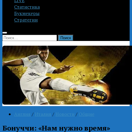
LIVE
Статистика
Букмекеры
Стратегии
Найти:
Англия
/
Италия
/
Новости
/
Общие
Бонуччи: «Нам нужно время»