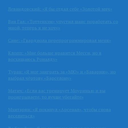
Левандовский: «Я бы отдал себе «Золотой мяч»
Ван Гал: «Тоттенхэм» упустил шанс поработать со
мной, теперь я не хочу»
Сане: «Гвардиола перепрограммировал меня»
Клопп: «Мне больше нравится Месси, но я
восхищаюсь Роналду»
Туран: «Я мог заиграть за «МЮ» и «Баварию», но
выбрал чёртову «Барселону»
Матич: «Если вас тренирует Моуринью и вы
проигрываете, то лучше убегайте»
Мхитарян: «Я покинул «Арсенал», чтобы снова
веселиться»