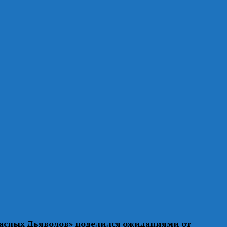
асных Дьяволов» поделился ожиданиями от