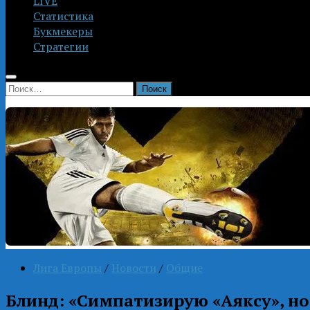
LIVE
Статистика
Букмекеры
Стратегии
Найти:
Лига Европы
/
Новости
/
Общие
Блинд: «Симпатизирую «Аяксу», но