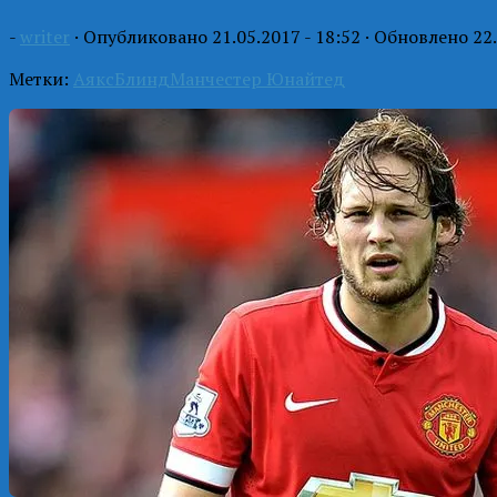
-
writer
· Опубликовано
21.05.2017 - 18:52
· Обновлено
22
Метки:
Аякс
Блинд
Манчестер Юнайтед