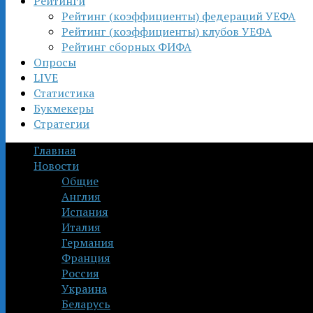
Рейтинги
Рейтинг (коэффициенты) федераций УЕФА
Рейтинг (коэффициенты) клубов УЕФА
Рейтинг сборных ФИФА
Опросы
LIVE
Статистика
Букмекеры
Стратегии
Главная
Новости
Общие
Англия
Испания
Италия
Германия
Франция
Россия
Украина
Беларусь