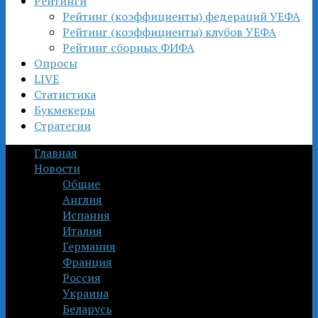
Рейтинги
Рейтинг (коэффициенты) федераций УЕФА
Рейтинг (коэффициенты) клубов УЕФА
Рейтинг сборных ФИФА
Опросы
LIVE
Статистика
Букмекеры
Стратегии
Главная
Новости
Общие
Англия
Испания
Италия
Германия
Франция
Россия
Украина
Беларусь