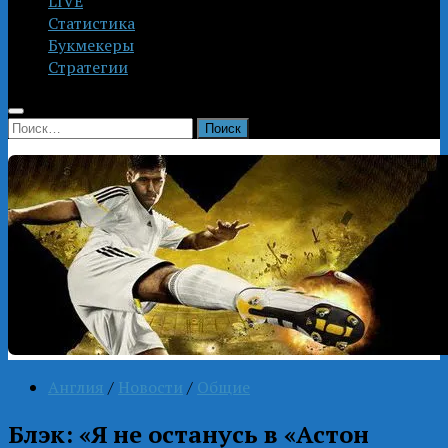
LIVE
Статистика
Букмекеры
Стратегии
Найти:
Англия
/
Новости
/
Общие
Блэк: «Я не останусь в «Астон