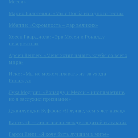
Месси»
Марио Балотелли: «Мы с Погба из одного теста»
Мбаппе: «Скромность – дар великих»
Хосеп Гвардиола: «Эра Месси и Роналду
невероятна»
Арсен Венгер: «Меня хотят нанять клубы со всего
мира»
Иско: «Мы не можем плакать из-за ухода
Роналду»
Лука Модрич: «Роналду и Месси – инопланетяне,
но я заслужил признание»
Джанлуиджи Буффон: «Я лучше, чем 5 лет назад»
Канте: «Я — лишь звено между защитой и атакой»
Гарри Кейн: «Я хочу быть лучшим в мире»