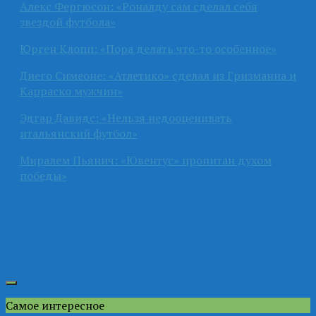
Алекс Фергюсон: «Роналду сам сделал себя
звездой футбола»
Юрген Клопп: «Пора делать что-то особенное»
Диего Симеоне: «Атлетико» сделал из Гризманна и
Карраско мужчин»
Эдгар Давидс: «Нельзя недооценивать
итальянский футбол»
Миралем Пьянич: «Ювентус» пропитан духом
победы»
Самое интересное