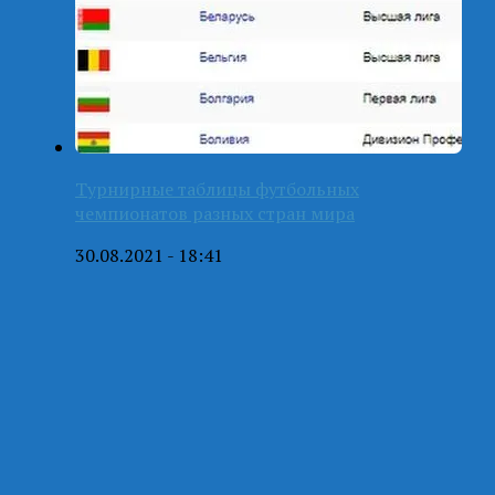
Турнирные таблицы футбольных
чемпионатов разных стран мира
30.08.2021 - 18:41