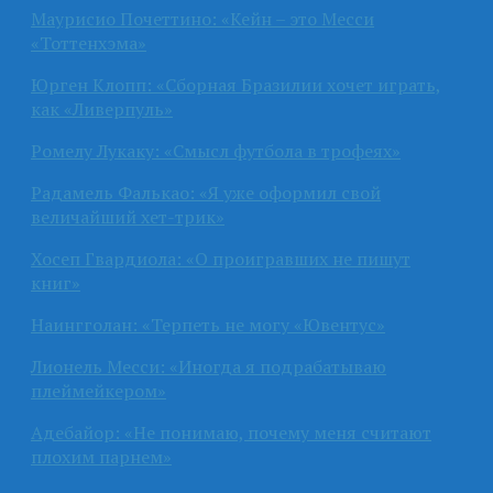
Маурисио Почеттино: «Кейн – это Месси
«Тоттенхэма»
Юрген Клопп: «Сборная Бразилии хочет играть,
как «Ливерпуль»
Ромелу Лукаку: «Смысл футбола в трофеях»
Радамель Фалькао: «Я уже оформил свой
величайший хет-трик»
Хосеп Гвардиола: «О проигравших не пишут
книг»
Наингголан: «Терпеть не могу «Ювентус»
Лионель Месси: «Иногда я подрабатываю
плеймейкером»
Адебайор: «Не понимаю, почему меня считают
плохим парнем»