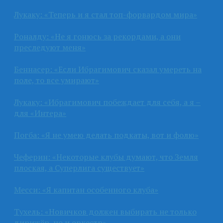
Лукаку: «Теперь и я стал топ-форвардом мира»
Роналду: «Не я гонюсь за рекордами, а они
преследуют меня»
Беннасер: «Если Ибрагимович сказал умереть на
поле, то все умирают»
Лукаку: «Ибрагимович побеждает для себя, а я –
для «Интера»
Погба: «Я не умею делать подкаты, вот и фолю»
Чеферин: «Некоторые клубы думают, что Земля
плоская, а Суперлига существует»
Месси: «Я капитан особенного клуба»
Тухель: «Новичков должен выбирать не только
дирижёр, но и оркестр»