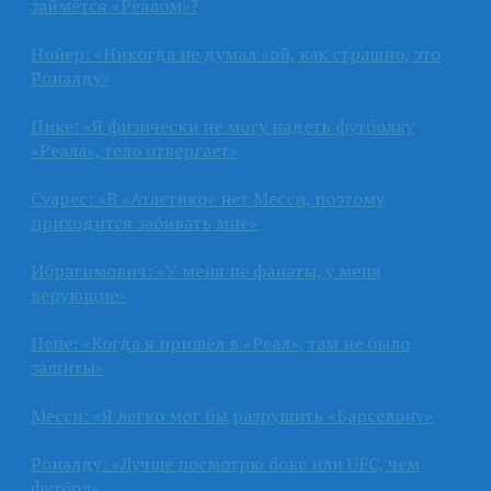
займётся «Реалом»?
Нойер: «Никогда не думал «ой, как страшно, это
Роналду»
Пике: «Я физически не могу надеть футболку
«Реала», тело отвергает»
Суарес: «В «Атлетико» нет Месси, поэтому
приходится забивать мне»
Ибрагимович: «У меня не фанаты, у меня
верующие»
Пепе: «Когда я пришёл в «Реал», там не было
защиты»
Месси: «Я легко мог бы разрушить «Барселону»
Роналду: «Лучше посмотрю бокс или UFC, чем
футбол»