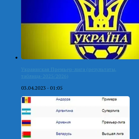
Украинская Премьер-лига (результаты,
таблица-2025/2026)
03.04.2023 - 01:05