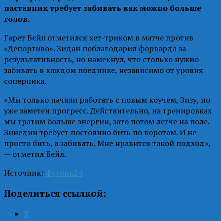
наставник требует забивать как можно больше
голов.
Гарет Бейл отметился хет-триком в матче против
«Депортиво». Зидан поблагодарил форварда за
результативность, но намекнул, что столько нужно
забивать в каждом поединке, независимо от уровня
соперника.
«Мы только начали работать с новым коучем, Зизу, но
уже заметен прогресс. Действительно, на тренировках
мы тратим больше энергии, зато потом легче на поле.
Зинедин требует постоянно бить по воротам. И не
просто бить, а забивать. Мне нравится такой подход»,
— отметил Бейл.
Источник:
Футбик24
Поделиться ссылкой:
X