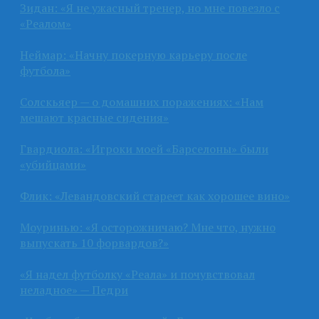
Зидан: «Я не ужасный тренер, но мне повезло с
«Реалом»
Неймар: «Начну покерную карьеру после
футбола»
Солскьяер — о домашних поражениях: «Нам
мешают красные сидения»
Гвардиола: «Игроки моей «Барселоны» были
«убийцами»
Флик: «Левандовский стареет как хорошее вино»
Моуринью: «Я осторожничаю? Мне что, нужно
выпускать 10 форвардов?»
«Я надел футболку «Реала» и почувствовал
неладное» — Педри