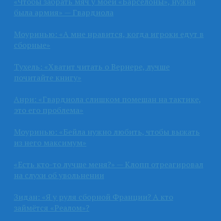
«Чтобы забрать мяч у моей «Барселоны», нужна
была армия» — Гвардиола
Моуринью: «А мне нравится, когда игроки едут в
сборные»
Тухель: «Хватит читать о Вернере, лучше
почитайте книгу»
Анри: «Гвардиола слишком помешан на тактике,
это его проблема»
Моуринью: «Бейла нужно любить, чтобы выжать
из него максимум»
«Есть кто-то лучше меня?» — Клопп отреагировал
на слухи об увольнении
Зидан: «Я у руля сборной Франции? А кто
займётся «Реалом»?