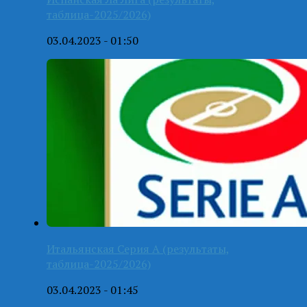
таблица-2025/2026)
03.04.2023 - 01:50
Итальянская Серия А (результаты,
таблица-2025/2026)
03.04.2023 - 01:45