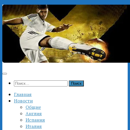
Перейти
к
содержимому
Найти:
Главная
Новости
Общие
Англия
Испания
Италия