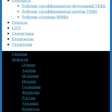
Рейтинги
Рейтинг (коэффициенты) федераций УЕФА
Рейтинг (коэффициенты) клубов УЕФА
Рейтинг сборных ФИФА
Опросы
LIVE
Статистика
Букмекеры
Стратегии
Главная
Новости
Общие
Англия
Испания
Италия
Германия
Франция
Россия
Украина
Беларусь