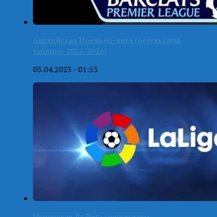
Английская Премьер-лига (результаты,
таблица-2025/2026)
03.04.2023 - 01:55
Испанская Ла Лига (результаты,