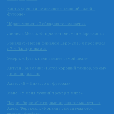
Конте: «Деньги не являются главной силой в
футболе»
Ибрагимович: «Я обладаю телом зверя»
Лионель Месси: «Я просто талисман «Барселоны»
Роналду: «Перед финалом Евро-2016 я проснулся
с 3-я блондинками»
Эмери: «Путь к цели важнее самой цели»
Антуан Гризманн: «Погба хороший танцор, но ему
до меня далеко»
Алвес: «Я – Пикассо от футбола»
Мане: «У меня лучший тренер в мире»
Патрис Эвра: «Я с годами играю только лучше»
Алекс Фергюсон: «Роналду сам сделал себя
звездой футбола»