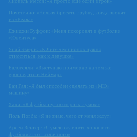
Лионель Месси: «Я просто ещё один игрок»
Почеттино: «Нельзя бросать трубку, когда звонят
из «Реала»
Джиджи Буффон: «Меня похоронят в футболке
«Ювентуса»
Унай Эмери: «К Лиге чемпионов нужно
относиться, как к девушке»
Балотелли: «Выступаю примерно на том же
уровне, что и Неймар»
Ван Гал: «Я был способен сделать из «МЮ»
машину»
Хави: «В футбол нужно играть с умом»
Поль Погба: «Я не знаю, чего от меня ждут»
Арсен Венгер: «Я умею отличить хорошего
футболиста от отличного»