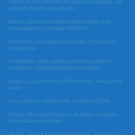
Туран: «Я мог заиграть за «МЮ» и «Баварию», но
выбрал чёртову «Барселону»
Матич: «Если вас тренирует Моуринью и вы
проигрываете, то лучше убегайте»
Мхитарян: «Я покинул «Арсенал», чтобы снова
веселиться»
Де Брюйне: «Я не слишком отстал по своему
уровню от обладателей Золотого мяча»
Клопп: «Я был уверен в «Ливерпуле», как в своей
жене»
Орье: «Никто, кроме меня, не любил «ПСЖ»
Сарри: «Мог бы устроиться на почту, чтобы не
испытывать давления»
Фелиш: «Когда я встретил Роналду, то подумал,