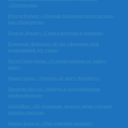
«Тоттенхэма»
Юрген Клопп: «Сборная Бразилии хочет играть,
как «Ливерпуль»
Ромелу Лукаку: «Смысл футбола в трофеях»
Радамель Фалькао: «Я уже оформил свой
величайший хет-трик»
Хосеп Гвардиола: «О проигравших не пишут
книг»
Наингголан: «Терпеть не могу «Ювентус»
Лионель Месси: «Иногда я подрабатываю
плеймейкером»
Адебайор: «Не понимаю, почему меня считают
плохим парнем»
Янник Боласи: «Мне платили зарплату