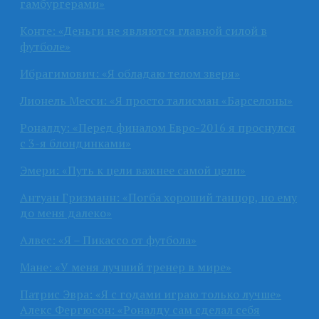
гамбургерами»
Конте: «Деньги не являются главной силой в
футболе»
Ибрагимович: «Я обладаю телом зверя»
Лионель Месси: «Я просто талисман «Барселоны»
Роналду: «Перед финалом Евро-2016 я проснулся
с 3-я блондинками»
Эмери: «Путь к цели важнее самой цели»
Антуан Гризманн: «Погба хороший танцор, но ему
до меня далеко»
Алвес: «Я – Пикассо от футбола»
Мане: «У меня лучший тренер в мире»
Патрис Эвра: «Я с годами играю только лучше»
Алекс Фергюсон: «Роналду сам сделал себя