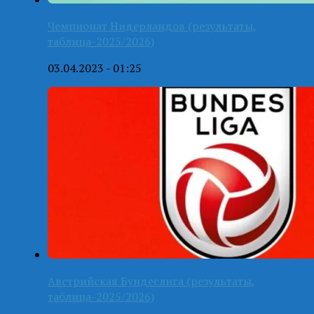
Чемпионат Нидерландов (результаты,
таблица-2025/2026)
03.04.2023 - 01:25
Австрийская Бундеслига (результаты,
таблица-2025/2026)