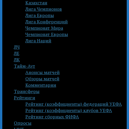
Казахстан
Лига Чемпионов
Лига Европы
Лига Конференций
Чемпионат Мира
Чемпионат Европы
Лига Наций
ЛЧ
ЛЕ
ЛК
Тайм-Аут
Анонсы матчей
Обзоры матчей
Комментарии
Трансферы
Рейтинги
Рейтинг (коэффициенты) федераций УЕФА
Рейтинг (коэффициенты) клубов УЕФА
Рейтинг сборных ФИФА
Опросы