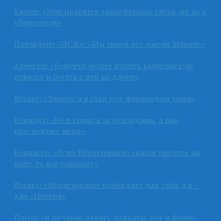
Клопп: «Мне нравятся трансферные слухи, но не о
«Ливерпуле»
Президент «ПСЖ»: «Мы знаем все мысли Мбаппе»
Аллегри: «Бонуччи может купить капитанскую
повязку и бегать с ней во дворе»
Лукаку: «Теперь и я стал топ-форвардом мира»
Роналду: «Не я гонюсь за рекордами, а они
преследуют меня»
Беннасер: «Если Ибрагимович сказал умереть на
поле, то все умирают»
Лукаку: «Ибрагимович побеждает для себя, а я –
для «Интера»
Погба: «Я не умею делать подкаты, вот и фолю»