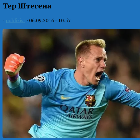
Тер Штегена
-
publizist
·
06.09.2016 - 10:57