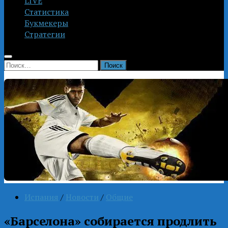
LIVE
Статистика
Букмекеры
Стратегии
Найти:
Испания
/
Новости
/
Общие
«Барселона» собирается продлить