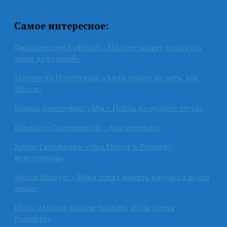
Самое интересное:
Джанлуиджи Буффон: «Мбаппе может называть
меня дедушкой»
Маурисио Почеттино: «Алли может играть, как
Месси»
Марио Балотелли: «Мы с Погба из одного теста»
Мбаппе: «Скромность – дар великих»
Хосеп Гвардиола: «Эра Месси и Роналду
невероятна»
Арсен Венгер: «Меня хотят нанять клубы со всего
мира»
Иско: «Мы не можем плакать из-за ухода
Роналду»