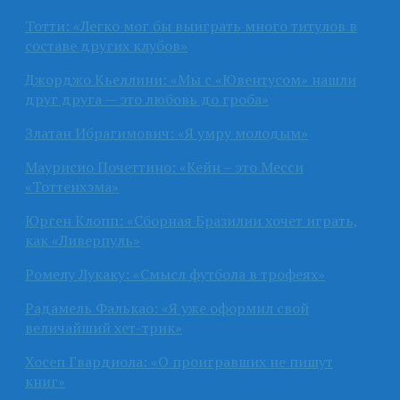
Тотти: «Легко мог бы выиграть много титулов в
составе других клубов»
Джорджо Кьеллини: «Мы с «Ювентусом» нашли
друг друга — это любовь до гроба»
Златан Ибрагимович: «Я умру молодым»
Маурисио Почеттино: «Кейн – это Месси
«Тоттенхэма»
Юрген Клопп: «Сборная Бразилии хочет играть,
как «Ливерпуль»
Ромелу Лукаку: «Смысл футбола в трофеях»
Радамель Фалькао: «Я уже оформил свой
величайший хет-трик»
Хосеп Гвардиола: «О проигравших не пишут
книг»