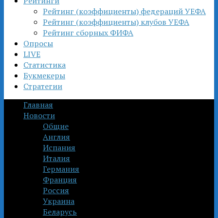
Рейтинги
Рейтинг (коэффициенты) федераций УЕФА
Рейтинг (коэффициенты) клубов УЕФА
Рейтинг сборных ФИФА
Опросы
LIVE
Статистика
Букмекеры
Стратегии
Главная
Новости
Общие
Англия
Испания
Италия
Германия
Франция
Россия
Украина
Беларусь