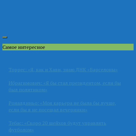
Самое интересное
Торрес: «Я, как и Хави, знаю ДНК «Барселоны»
Ибрагимович: «Я бы стал президентом, если бы
был политиком»
Роналдиньо: «Моя карьера не была бы лучше,
если бы я не посещал вечеринки»
Тебас: «Скоро 20 шейхов будут управлять
футболом»