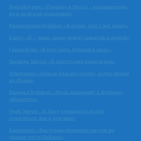
Лука Модрич: «Роналду и Месси – инопланетяне,
но я заслужил признание»
Джанлуиджи Буффон: «Я лучше, чем 5 лет назад»
Канте: «Я — лишь звено между защитой и атакой»
Гарри Кейн: «Я хочу быть лучшим в мире»
Лионель Месси: «Я просто ещё один игрок»
Почеттино: «Нельзя бросать трубку, когда звонят
из «Реала»
Джиджи Буффон: «Меня похоронят в футболке
«Ювентуса»
Унай Эмери: «К Лиге чемпионов нужно
относиться, как к девушке»
Балотелли: «Выступаю примерно на том же
уровне, что и Неймар»