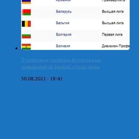
Турнирные таблицы футбольных
чемпионатов разных стран мира
30.08.2021 - 18:41