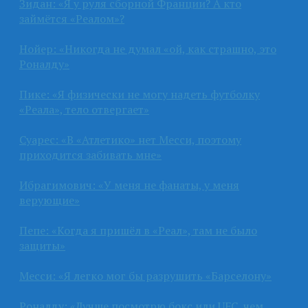
Зидан: «Я у руля сборной Франции? А кто
займётся «Реалом»?
Нойер: «Никогда не думал «ой, как страшно, это
Роналду»
Пике: «Я физически не могу надеть футболку
«Реала», тело отвергает»
Суарес: «В «Атлетико» нет Месси, поэтому
приходится забивать мне»
Ибрагимович: «У меня не фанаты, у меня
верующие»
Пепе: «Когда я пришёл в «Реал», там не было
защиты»
Месси: «Я легко мог бы разрушить «Барселону»
Роналду: «Лучше посмотрю бокс или UFC, чем