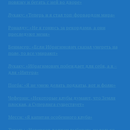
повязку и бегать с ней во дворе»
Лукаку: «Теперь и я стал топ-форвардом мира»
Роналду: «Не я гонюсь за рекордами, а они
преследуют меня»
Беннасер: «Если Ибрагимович сказал умереть на
поле, то все умирают»
Лукаку: «Ибрагимович побеждает для себя, а я –
для «Интера»
Погба: «Я не умею делать подкаты, вот и фолю»
Чеферин: «Некоторые клубы думают, что Земля
плоская, а Суперлига существует»
Месси: «Я капитан особенного клуба»
Тухель: «Новичков должен выбирать не только