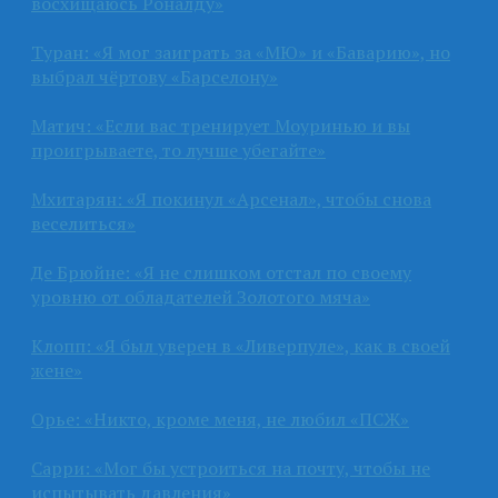
восхищаюсь Роналду»
Туран: «Я мог заиграть за «МЮ» и «Баварию», но
выбрал чёртову «Барселону»
Матич: «Если вас тренирует Моуринью и вы
проигрываете, то лучше убегайте»
Мхитарян: «Я покинул «Арсенал», чтобы снова
веселиться»
Де Брюйне: «Я не слишком отстал по своему
уровню от обладателей Золотого мяча»
Клопп: «Я был уверен в «Ливерпуле», как в своей
жене»
Орье: «Никто, кроме меня, не любил «ПСЖ»
Сарри: «Мог бы устроиться на почту, чтобы не
испытывать давления»