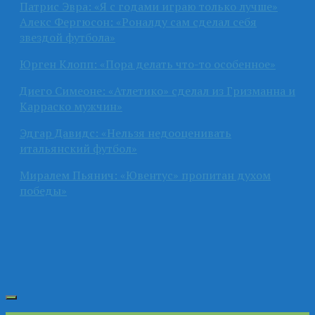
Патрис Эвра: «Я с годами играю только лучше»
Алекс Фергюсон: «Роналду сам сделал себя
звездой футбола»
Юрген Клопп: «Пора делать что-то особенное»
Диего Симеоне: «Атлетико» сделал из Гризманна и
Карраско мужчин»
Эдгар Давидс: «Нельзя недооценивать
итальянский футбол»
Миралем Пьянич: «Ювентус» пропитан духом
победы»