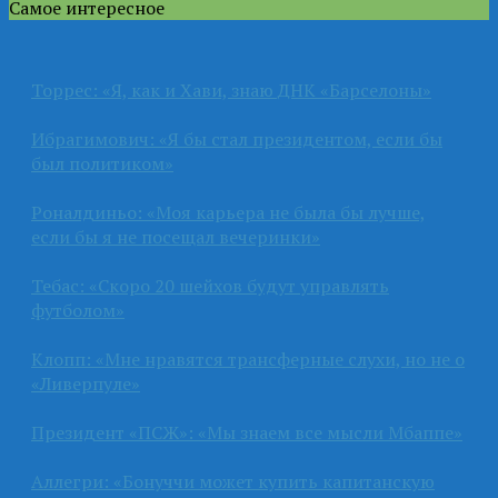
Самое интересное
Торрес: «Я, как и Хави, знаю ДНК «Барселоны»
Ибрагимович: «Я бы стал президентом, если бы
был политиком»
Роналдиньо: «Моя карьера не была бы лучше,
если бы я не посещал вечеринки»
Тебас: «Скоро 20 шейхов будут управлять
футболом»
Клопп: «Мне нравятся трансферные слухи, но не о
«Ливерпуле»
Президент «ПСЖ»: «Мы знаем все мысли Мбаппе»
Аллегри: «Бонуччи может купить капитанскую