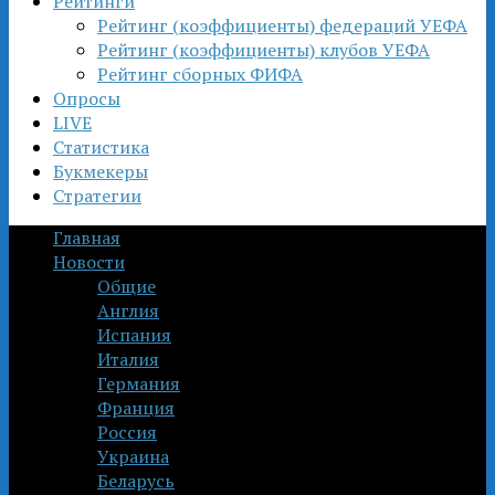
Рейтинги
Рейтинг (коэффициенты) федераций УЕФА
Рейтинг (коэффициенты) клубов УЕФА
Рейтинг сборных ФИФА
Опросы
LIVE
Статистика
Букмекеры
Стратегии
Главная
Новости
Общие
Англия
Испания
Италия
Германия
Франция
Россия
Украина
Беларусь