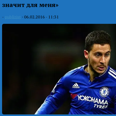
значит для меня»
-
publizist
·
06.02.2016 - 11:31