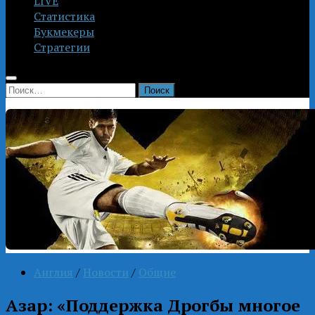
LIVE
Статистика
Букмекеры
Стратегии
Найти:
Англия
/
Новости
/
Общие
Азар: «Поддержка Дрогбы многое