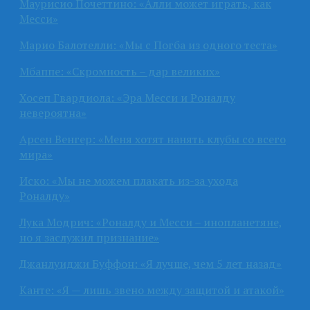
Маурисио Почеттино: «Алли может играть, как
Месси»
Марио Балотелли: «Мы с Погба из одного теста»
Мбаппе: «Скромность – дар великих»
Хосеп Гвардиола: «Эра Месси и Роналду
невероятна»
Арсен Венгер: «Меня хотят нанять клубы со всего
мира»
Иско: «Мы не можем плакать из-за ухода
Роналду»
Лука Модрич: «Роналду и Месси – инопланетяне,
но я заслужил признание»
Джанлуиджи Буффон: «Я лучше, чем 5 лет назад»
Канте: «Я — лишь звено между защитой и атакой»