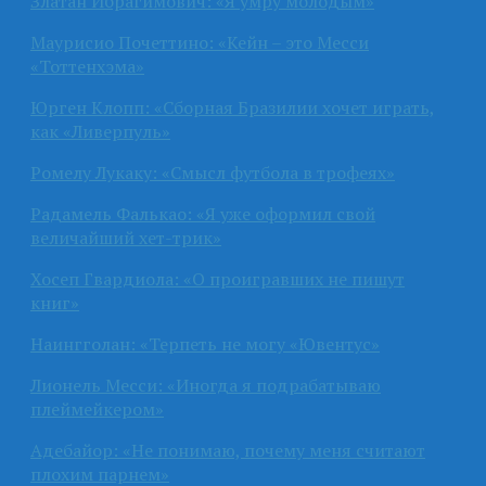
Златан Ибрагимович: «Я умру молодым»
Маурисио Почеттино: «Кейн – это Месси
«Тоттенхэма»
Юрген Клопп: «Сборная Бразилии хочет играть,
как «Ливерпуль»
Ромелу Лукаку: «Смысл футбола в трофеях»
Радамель Фалькао: «Я уже оформил свой
величайший хет-трик»
Хосеп Гвардиола: «О проигравших не пишут
книг»
Наингголан: «Терпеть не могу «Ювентус»
Лионель Месси: «Иногда я подрабатываю
плеймейкером»
Адебайор: «Не понимаю, почему меня считают
плохим парнем»