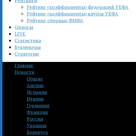
Рейтинги
Рейтинг (коэффициенты) федераций УЕФА
Рейтинг (коэффициенты) клубов УЕФА
Рейтинг сборных ФИФА
Опросы
LIVE
Статистика
Букмекеры
Стратегии
Главная
Новости
Общие
Англия
Испания
Италия
Германия
Франция
Россия
Украина
Беларусь