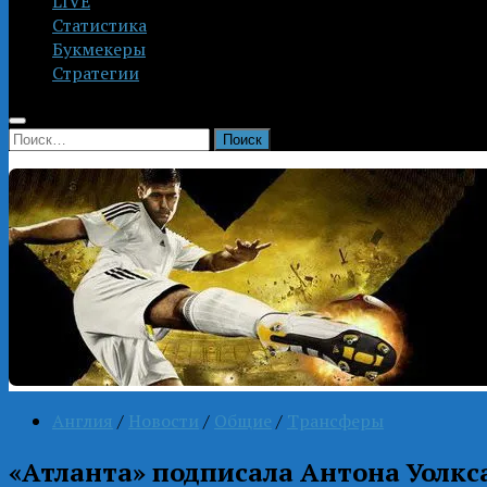
LIVE
Статистика
Букмекеры
Стратегии
Найти:
Англия
/
Новости
/
Общие
/
Трансферы
«Атланта» подписала Антона Уолкс