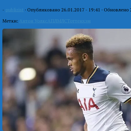
-
publizist
· Опубликовано
26.01.2017 - 19:41
· Обновлено
Метки:
Антон Уолкс
АПЛ
МЛС
Тоттенхэм