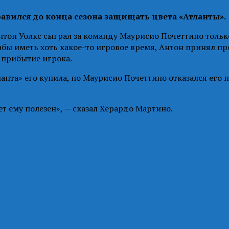
авился до конца сезона защищать цвета «Атланты».
нтон Уолкс сыграл за команду Маурисио Почеттино тольк
Дабы иметь хоть какое-то игровое время, Антон принял п
 прибытие игрока.
ланта» его купила, но Маурисио Почеттино отказался его 
ет ему полезен», — сказал Херардо Мартино.