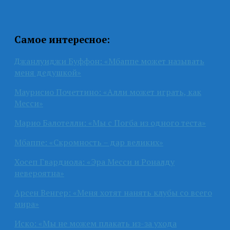
Самое интересное:
Джанлуиджи Буффон: «Мбаппе может называть
меня дедушкой»
Маурисио Почеттино: «Алли может играть, как
Месси»
Марио Балотелли: «Мы с Погба из одного теста»
Мбаппе: «Скромность – дар великих»
Хосеп Гвардиола: «Эра Месси и Роналду
невероятна»
Арсен Венгер: «Меня хотят нанять клубы со всего
мира»
Иско: «Мы не можем плакать из-за ухода