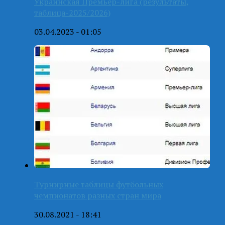
Украинская Премьер-лига (результаты,
таблица-2025/2026)
03.04.2023 - 01:05
Турнирные таблицы футбольных
чемпионатов разных стран мира
30.08.2021 - 18:41