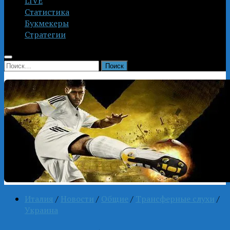
LIVE
Статистика
Букмекеры
Стратегии
Найти:
Италия
/
Новости
/
Общие
/
Трансферные слухи
/
Украина