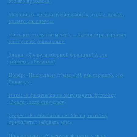
это его проблема»
Моуринью: «Бейла нужно любить, чтобы выжать
из него максимум»
«Есть кто-то лучше меня?» — Клопп отреагировал
на слухи об увольнении
Зидан: «Я у руля сборной Франции? А кто
займётся «Реалом»?
Нойер: «Никогда не думал «ой, как страшно, это
Роналду»
Пике: «Я физически не могу надеть футболку
«Реала», тело отвергает»
Суарес: «В «Атлетико» нет Месси, поэтому
приходится забивать мне»
Ибрагимович: «У меня не фанаты, у меня