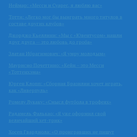
Неймар: «Месси и Суарес, я люблю вас»
Тотти: «Легко мог бы выиграть много титулов в
составе других клубов»
Джорджо Кьеллини: «Мы с «Ювентусом» нашли
друг друга — это любовь до гроба»
Златан Ибрагимович: «Я умру молодым»
Маурисио Почеттино: «Кейн – это Месси
«Тоттенхэма»
Юрген Клопп: «Сборная Бразилии хочет играть,
как «Ливерпуль»
Ромелу Лукаку: «Смысл футбола в трофеях»
Радамель Фалькао: «Я уже оформил свой
величайший хет-трик»
Хосеп Гвардиола: «О проигравших не пишут