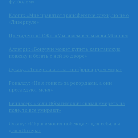
футболом»
Клопп: «Мне нравятся трансферные слухи, но не о
«Ливерпуле»
Президент «ПСЖ»: «Мы знаем все мысли Мбаппе»
Аллегри: «Бонуччи может купить капитанскую
повязку и бегать с ней во дворе»
Лукаку: «Теперь и я стал топ-форвардом мира»
Роналду: «Не я гонюсь за рекордами, а они
преследуют меня»
Беннасер: «Если Ибрагимович сказал умереть на
поле, то все умирают»
Лукаку: «Ибрагимович побеждает для себя, а я –
для «Интера»