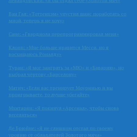
Левандовский: «Я бы отдал себе «Золотой мяч»
Ван Гал: «Тоттенхэм» упустил шанс поработать со
мной, теперь я не хочу»
Сане: «Гвардиола перепрограммировал меня»
Клопп: «Мне больше нравится Месси, но я
восхищаюсь Роналду»
Туран: «Я мог заиграть за «МЮ» и «Баварию», но
выбрал чёртову «Барселону»
Матич: «Если вас тренирует Моуринью и вы
проигрываете, то лучше убегайте»
Мхитарян: «Я покинул «Арсенал», чтобы снова
веселиться»
Де Брюйне: «Я не слишком отстал по своему
уровню от обладателей Золотого мяча»