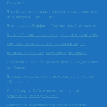
Роналду»
Лука Модрич: «Роналду и Месси – инопланетяне,
но я заслужил признание»
Джанлуиджи Буффон: «Я лучше, чем 5 лет назад»
Канте: «Я — лишь звено между защитой и атакой»
Гарри Кейн: «Я хочу быть лучшим в мире»
Лионель Месси: «Я просто ещё один игрок»
Почеттино: «Нельзя бросать трубку, когда звонят
из «Реала»
Джиджи Буффон: «Меня похоронят в футболке
«Ювентуса»
Унай Эмери: «К Лиге чемпионов нужно
относиться, как к девушке»
Балотелли: «Выступаю примерно на том же