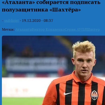
«Аталанта» собирается подписать
полузащитника «Шахтёра»
-
publizist
·
19.12.2020 - 08:37
Метки:
Аталанта
Виктор Коваленко
Серия А
УПЛ
Шахтер