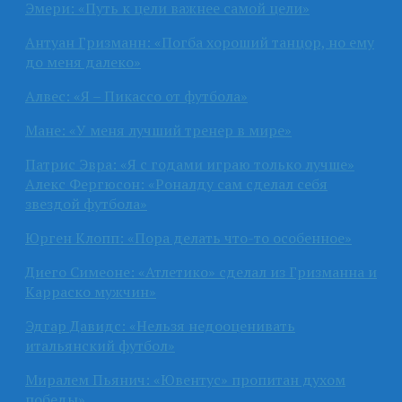
Эмери: «Путь к цели важнее самой цели»
Антуан Гризманн: «Погба хороший танцор, но ему
до меня далеко»
Алвес: «Я – Пикассо от футбола»
Мане: «У меня лучший тренер в мире»
Патрис Эвра: «Я с годами играю только лучше»
Алекс Фергюсон: «Роналду сам сделал себя
звездой футбола»
Юрген Клопп: «Пора делать что-то особенное»
Диего Симеоне: «Атлетико» сделал из Гризманна и
Карраско мужчин»
Эдгар Давидс: «Нельзя недооценивать
итальянский футбол»
Миралем Пьянич: «Ювентус» пропитан духом
победы»