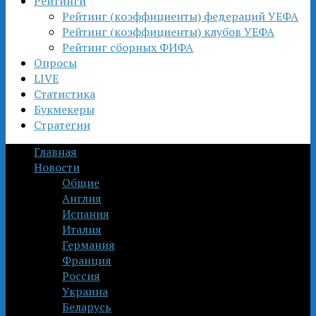
Рейтинги
Рейтинг (коэффициенты) федераций УЕФА
Рейтинг (коэффициенты) клубов УЕФА
Рейтинг сборных ФИФА
Опросы
LIVE
Статистика
Букмекеры
Стратегии
Главная
Новости
Общие
Англия
Испания
Италия
Германия
Франция
Россия
Украина
Беларусь