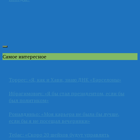
Самое интересное
Торрес: «Я, как и Хави, знаю ДНК «Барселоны»
Ибрагимович: «Я бы стал президентом, если бы
был политиком»
Роналдиньо: «Моя карьера не была бы лучше,
если бы я не посещал вечеринки»
Тебас: «Скоро 20 шейхов будут управлять