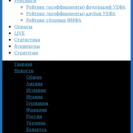
Рейтинги
Рейтинг (коэффициенты) федераций УЕФА
Рейтинг (коэффициенты) клубов УЕФА
Рейтинг сборных ФИФА
Опросы
LIVE
Статистика
Букмекеры
Стратегии
Главная
Новости
Общие
Англия
Испания
Италия
Германия
Франция
Россия
Украина
Беларусь