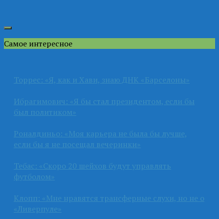
Самое интересное
Торрес: «Я, как и Хави, знаю ДНК «Барселоны»
Ибрагимович: «Я бы стал президентом, если бы
был политиком»
Роналдиньо: «Моя карьера не была бы лучше,
если бы я не посещал вечеринки»
Тебас: «Скоро 20 шейхов будут управлять
футболом»
Клопп: «Мне нравятся трансферные слухи, но не о
«Ливерпуле»