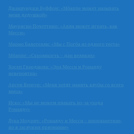
Джанлуиджи Буффон: «Мбаппе может называть
меня дедушкой»
Маурисио Почеттино: «Алли может играть, как
Месси»
Марио Балотелли: «Мы с Погба из одного теста»
Мбаппе: «Скромность – дар великих»
Хосеп Гвардиола: «Эра Месси и Роналду
невероятна»
Арсен Венгер: «Меня хотят нанять клубы со всего
мира»
Иско: «Мы не можем плакать из-за ухода
Роналду»
Лука Модрич: «Роналду и Месси – инопланетяне,
но я заслужил признание»