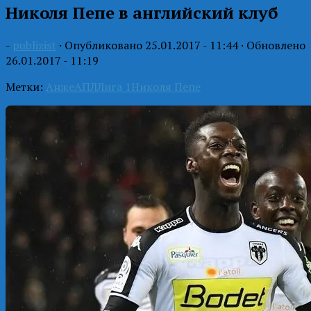
Николя Пепе в английский клуб
-
publizist
· Опубликовано
25.01.2017 - 11:44
· Обновлено
26.01.2017 - 11:19
Метки:
Анже
АПЛ
Лига 1
Николя Пепе