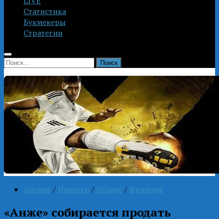
LIVE
Статистика
Букмекеры
Стратегии
Найти:
Англия
/
Новости
/
Общие
/
Франция
«Анже» собирается продать