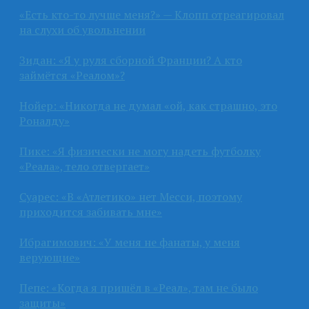
«Есть кто-то лучше меня?» — Клопп отреагировал
на слухи об увольнении
Зидан: «Я у руля сборной Франции? А кто
займётся «Реалом»?
Нойер: «Никогда не думал «ой, как страшно, это
Роналду»
Пике: «Я физически не могу надеть футболку
«Реала», тело отвергает»
Суарес: «В «Атлетико» нет Месси, поэтому
приходится забивать мне»
Ибрагимович: «У меня не фанаты, у меня
верующие»
Пепе: «Когда я пришёл в «Реал», там не было
защиты»