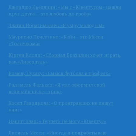
Джорджо Кьеллини: «Мы с «Ювентусом» нашли
друг друга — это любовь до гроба»
Златан Ибрагимович: «Я умру молодым»
Маурисио Почеттино: «Кейн – это Месси
«Тоттенхэма»
Юрген Клопп: «Сборная Бразилии хочет играть,
как «Ливерпуль»
Ромелу Лукаку: «Смысл футбола в трофеях»
Радамель Фалькао: «Я уже оформил свой
величайший хет-трик»
Хосеп Гвардиола: «О проигравших не пишут
книг»
Наингголан: «Терпеть не могу «Ювентус»
Лионель Месси: «Иногда я подрабатываю