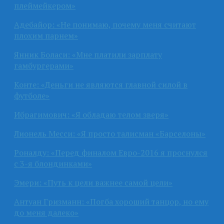
плеймейкером»
Адебайор: «Не понимаю, почему меня считают
плохим парнем»
Янник Боласи: «Мне платили зарплату
гамбургерами»
Конте: «Деньги не являются главной силой в
футболе»
Ибрагимович: «Я обладаю телом зверя»
Лионель Месси: «Я просто талисман «Барселоны»
Роналду: «Перед финалом Евро-2016 я проснулся
с 3-я блондинками»
Эмери: «Путь к цели важнее самой цели»
Антуан Гризманн: «Погба хороший танцор, но ему
до меня далеко»