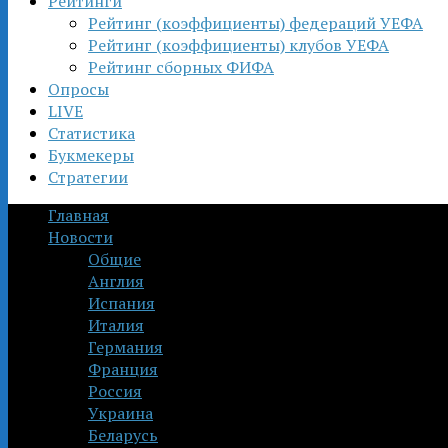
Рейтинги
Рейтинг (коэффициенты) федераций УЕФА
Рейтинг (коэффициенты) клубов УЕФА
Рейтинг сборных ФИФА
Опросы
LIVE
Статистика
Букмекеры
Стратегии
Главная
Новости
Общие
Англия
Испания
Италия
Германия
Франция
Россия
Украина
Беларусь