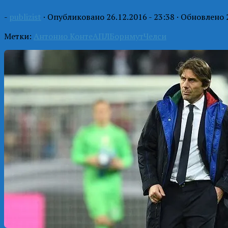
-
publizist
· Опубликовано
26.12.2016 - 23:38
· Обновлено
Метки:
Антонио Конте
АПЛ
Борнмут
Челси