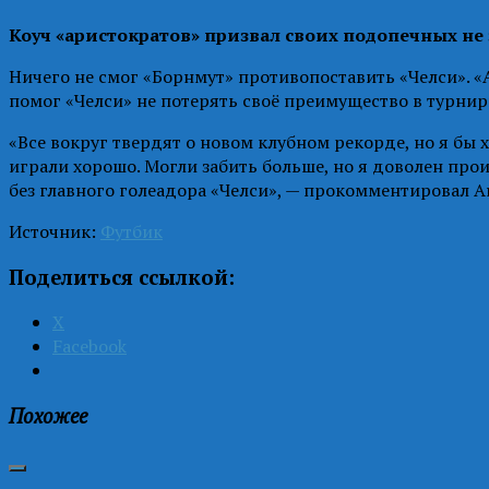
Коуч «аристократов» призвал своих подопечных не
Ничего не смог «Борнмут» противопоставить «Челси». 
помог «Челси» не потерять своё преимущество в турнирн
«Все вокруг твердят о новом клубном рекорде, но я бы 
играли хорошо. Могли забить больше, но я доволен про
без главного голеадора «Челси», — прокомментировал А
Источник:
Футбик
Поделиться ссылкой:
X
Facebook
Похожее