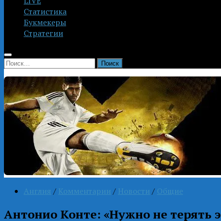
LIVE
Статистика
Букмекеры
Стратегии
Найти:
Англия
/
Комментарии
/
Новости
/
Общие
Антонио Конте: «Нужно не терять э